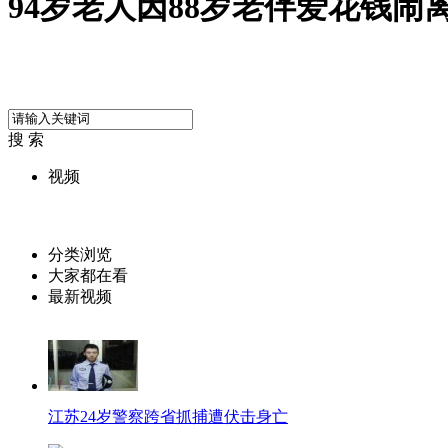
94岁老人因88岁老伴爱花钱闹
搜 索
视频
分类浏览
大家都在看
最新视频
江苏24岁警察跨省抓捕遭伏击身亡