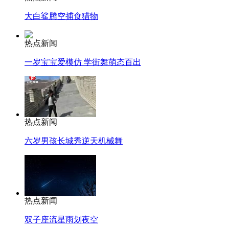
大白鲨腾空捕食猎物
热点新闻
一岁宝宝爱模仿 学街舞萌态百出
热点新闻
六岁男孩长城秀逆天机械舞
热点新闻
双子座流星雨划夜空