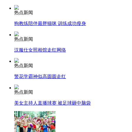
热点新闻
走！跟着总书记去植树
狗教练陪伴最胖猫咪 训练成功瘦身
消防员救轻生者
花炮节热闹非凡
减压"枕头大战"
热点新闻
汉服仕女照相馆走红网络
热点新闻
纽约上演“枕头大战”
警花学霸神似高圆圆走红
司机酒驾遇交警 急速倒车逃窜
热点新闻
美女主持人直播球赛 被足球砸中脑袋