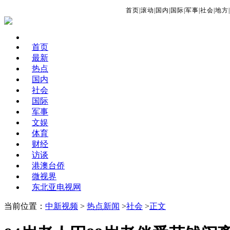
首页
|
滚动
|
国内
|
国际
|
军事
|
社会
|
地方
|
首页
最新
热点
国内
社会
国际
军事
文娱
体育
财经
访谈
港澳台侨
微视界
东北亚电视网
当前位置：
中新视频
>
热点新闻
>
社会
>
正文