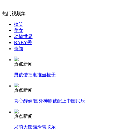
热门视频集
女孩北京地铁殴打老人 痛下狠手拳打脚踢
搞笑
美女
动物世界
BABY秀
无痛分娩是否安全 医生回应
奇闻
外交部：反对强权政治霸凌主义
热点新闻
男孩错把电推当梳子
外交部：有关国家言论片面不公正
热点新闻
真心醉倒!国外神剧被配上中国民乐
安徽一实载49人客车翻车
热点新闻
呆萌大熊猫滑雪取乐