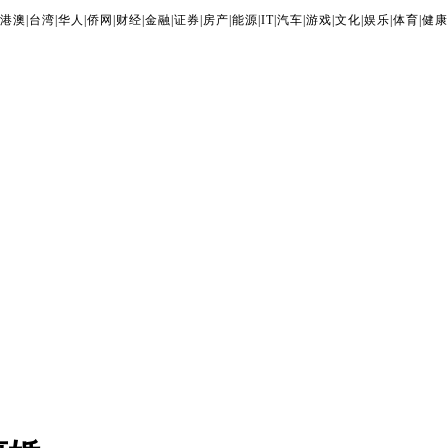
港澳
|
台湾
|
华人
|
侨网
|
财经
|
金融
|
证券
|
房产
|
能源
|
IT
|
汽车
|
游戏
|
文化
|
娱乐
|
体育
|
健康