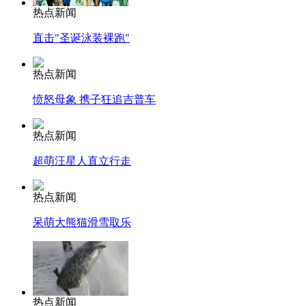
热点新闻
直击"圣诞泳装裸跑"
热点新闻
愤怒母象 携子狂追吉普车
热点新闻
超萌汪星人直立行走
热点新闻
呆萌大熊猫滑雪取乐
热点新闻