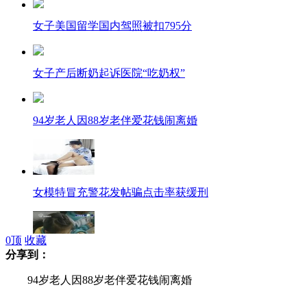
女子美国留学国内驾照被扣795分
女子产后断奶起诉医院“吃奶权”
94岁老人因88岁老伴爱花钱闹离婚
女模特冒充警花发帖骗点击率获缓刑
0
顶
收藏
分享到：
湖南营养餐事件校长等5人被免职
94岁老人因88岁老伴爱花钱闹离婚