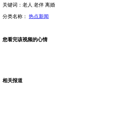
关键词：老人 老伴 离婚
拍客：陕西贫困县建北大门似巨型香烟
分类名称：
热点新闻
您看完该视频的心情
拍客：奇人绝技 咽喉吸入四把宝剑
东芝未按期改装战机遭日防卫省索赔
相关报道
俄正在设计新型核动力航母
山西运城恶犬咬伤多人 警民合力深夜将其击毙