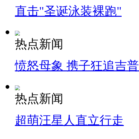
直击"圣诞泳装裸跑"
热点新闻
愤怒母象 携子狂追吉
热点新闻
超萌汪星人直立行走