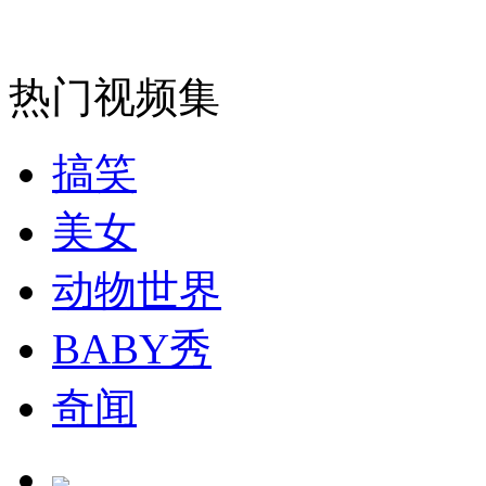
走！跟着总书记去植树
消防员救轻生者
花炮节热闹非凡
减压"枕头大战"
热门视频集
搞笑
纽约上演“枕头大战”
美女
动物世界
司机酒驾遇交警 急速倒车逃窜
BABY秀
奇闻