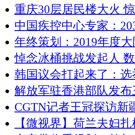
重庆30层居民楼大火
中国疾控中心专家：203
年终策划：2019年度大陆
悼念冰桶挑战发起人 数百
韩国议会打起来了：选举
解放军驻香港部队发布三
CGTN记者王冠探访新疆
【微视界】荷兰夫妇扎根青