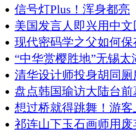
信号灯Plus！浑身都亮
美国发言人即兴用中文
现代密码学之父如何保
“中华赏樱胜地”无锡
清华设计师投身胡同厕
盘点韩国瑜访大陆台前
想过桥就得跳舞！游客
祁连山下玉石画师用废