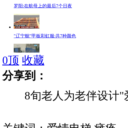
罗阳:在航母上的最后7个日夜
"辽宁舰"甲板彩虹服:共7种颜色
0
顶
收藏
实拍阿拉法特墓地 棺木移至清真寺
分享到：
8旬老人为老伴设计"爱
巴方人士称阿拉法特灵柩已打开
野味收购点老板辩称收购合法 记者揭穿谎言