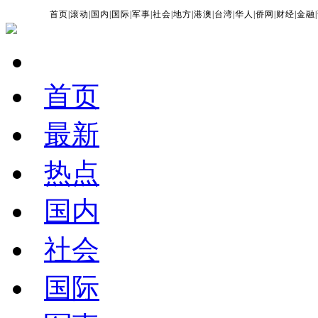
首页
|
滚动
|
国内
|
国际
|
军事
|
社会
|
地方
|
港澳
|
台湾
|
华人
|
侨网
|
财经
|
金融
|
首页
最新
热点
国内
社会
国际