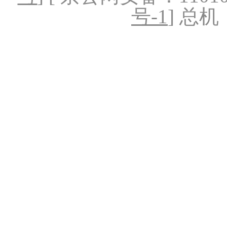
号-1
] 总机：