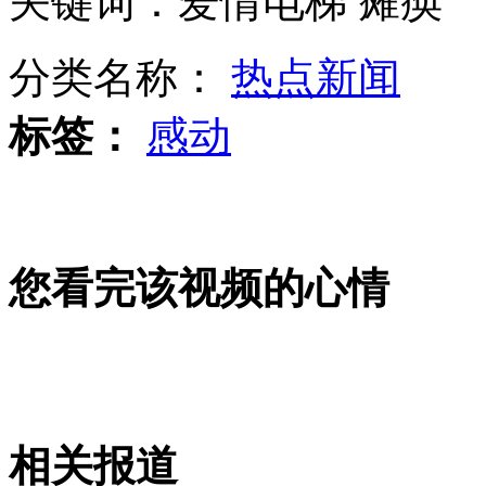
关键词：爱情电梯 瘫痪
分类名称：
热点新闻
中国游客集装箱运回在美购买用品
标签：
感动
追查杀猴餐馆 店老板弃店逃跑
您看完该视频的心情
范冰冰侵权案开庭 被指诬陷章子怡
山西运城恶犬咬伤多人 警民合力深夜将其击毙
相关报道