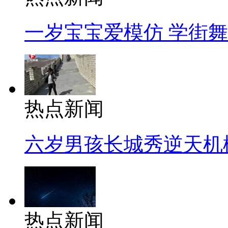
一岁宝宝爱模仿 学街
热点新闻
六岁男孩长城秀逆天机
热点新闻