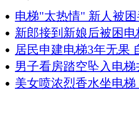
女孩北京地铁殴打老人 痛下狠手拳打脚踢
电梯"太热情" 新人被
新郎接到新娘后被困电
无痛分娩是否安全 医生回应
居民申建电梯3年无果 
外交部：反对强权政治霸凌主义
男子看房踏空坠入电梯
外交部：有关国家言论片面不公正
美女喷浓烈香水坐电梯
安徽一实载49人客车翻车