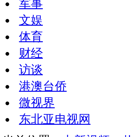
军事
文娱
体育
财经
访谈
港澳台侨
微视界
东北亚电视网