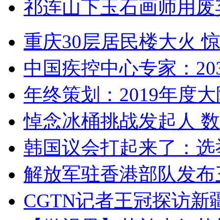
祁连山下玉石画师用废
重庆30层居民楼大火
中国疾控中心专家：203
年终策划：2019年度大陆
悼念冰桶挑战发起人 数百
韩国议会打起来了：选举
解放军驻香港部队发布三
CGTN记者王冠探访新疆