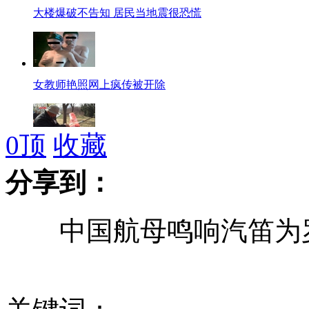
大楼爆破不告知 居民当地震很恐慌
女教师艳照网上疯传被开除
0
顶
收藏
河南航模老人变废为宝追寻"飞天梦"
分享到：
中国航母鸣响汽笛为
北京火锅店多用管道燃气电磁炉
专家解码首列高寒高铁列车防寒设计