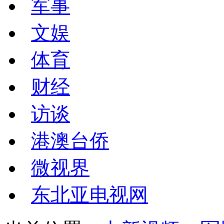
军事
文娱
体育
财经
访谈
港澳台侨
微视界
东北亚电视网