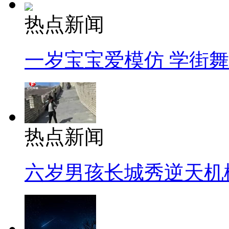
热点新闻
一岁宝宝爱模仿 学街
热点新闻
六岁男孩长城秀逆天机