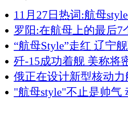
11月27日热词:航母sty
无痛分娩是否安全 医生回应
罗阳:在航母上的最后7
外交部：反对强权政治霸凌主义
“航母Style”走红 
外交部：有关国家言论片面不公正
歼-15成功着舰 美称
俄正在设计新型核动力
安徽一实载49人客车翻车
"航母style"不止是帅
走！跟着总书记去植树