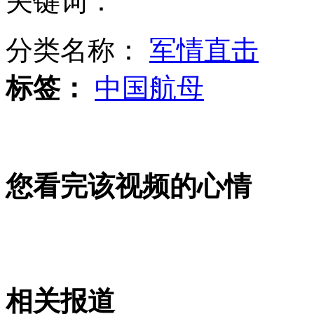
关键词：
分类名称：
军情直击
社会各界吊唁罗阳 生前不摆架子
标签：
中国航母
公交司机练就“听音辨币”绝活
您看完该视频的心情
雷霆主场斩山猫 送对手耻辱纪录
山西运城恶犬咬伤多人 警民合力深夜将其击毙
相关报道
女孩北京地铁殴打老人 痛下狠手拳打脚踢