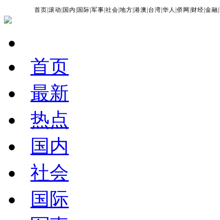
首页
|
滚动
|
国内
|
国际
|
军事
|
社会
|
地方
|
港澳
|
台湾
|
华人
|
侨网
|
财经
|
金融
|
首页
最新
热点
国内
社会
国际