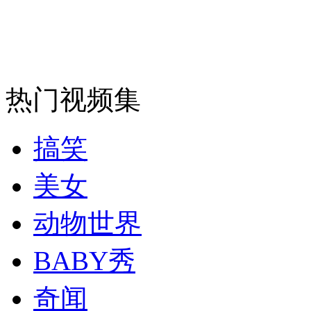
消防员救轻生者
花炮节热闹非凡
减压"枕头大战"
热门视频集
纽约上演“枕头大战”
搞笑
司机酒驾遇交警 急速倒车逃窜
美女
动物世界
BABY秀
奇闻