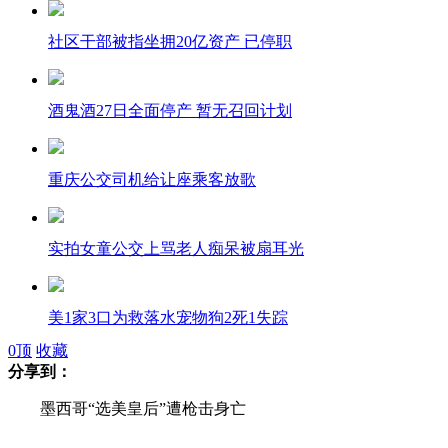
社区干部被指坐拥20亿资产 已停职
酒鬼酒27日全面停产 暂无召回计划
重庆公交司机给让座乘客放歌
实拍女童公交上骂老人痴呆被扇耳光
美1家3口为救落水宠物狗2死1失踪
0
顶
收藏
分享到：
墨西哥“选美皇后”遭枪击身亡
墨西哥“选美皇后”遭枪击身亡