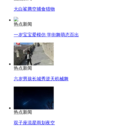
大白鲨腾空捕食猎物
热点新闻
一岁宝宝爱模仿 学街舞萌态百出
热点新闻
六岁男孩长城秀逆天机械舞
热点新闻
双子座流星雨划夜空