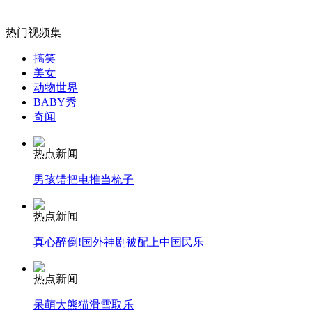
外交部：反对强权政治霸凌主义
热门视频集
外交部：有关国家言论片面不公正
搞笑
美女
动物世界
BABY秀
奇闻
安徽一实载49人客车翻车
热点新闻
男孩错把电推当梳子
走！跟着总书记去植树
热点新闻
真心醉倒!国外神剧被配上中国民乐
消防员救轻生者
花炮节热闹非凡
减压"枕头大战"
热点新闻
呆萌大熊猫滑雪取乐