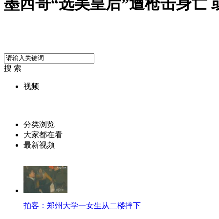
墨西哥“选美皇后”遭枪击身亡 
搜 索
视频
分类浏览
大家都在看
最新视频
拍客：郑州大学一女生从二楼摔下