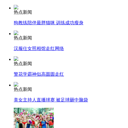
纽约上演“枕头大战”
热点新闻
狗教练陪伴最胖猫咪 训练成功瘦身
司机酒驾遇交警 急速倒车逃窜
热点新闻
汉服仕女照相馆走红网络
热点新闻
警花学霸神似高圆圆走红
热点新闻
美女主持人直播球赛 被足球砸中脑袋