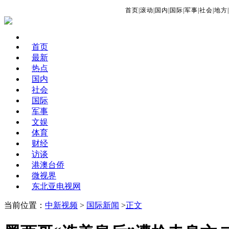
首页
|
滚动
|
国内
|
国际
|
军事
|
社会
|
地方
|
首页
最新
热点
国内
社会
国际
军事
文娱
体育
财经
访谈
港澳台侨
微视界
东北亚电视网
当前位置：
中新视频
>
国际新闻
>
正文