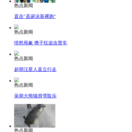
热点新闻
直击"圣诞泳装裸跑"
热点新闻
愤怒母象 携子狂追吉普车
热点新闻
超萌汪星人直立行走
热点新闻
呆萌大熊猫滑雪取乐
热点新闻