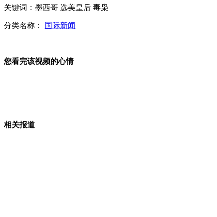
挪威公布政府大楼发生爆炸视频
关键词：墨西哥 选美皇后 毒枭
分类名称：
国际新闻
广州林业局随妇女代表团出国为考察儿童公园
您看完该视频的心情
阿拉法特灵柩被打开并提取尸骨样品
山西运城恶犬咬伤多人 警民合力深夜将其击毙
相关报道
女孩北京地铁殴打老人 痛下狠手拳打脚踢
无痛分娩是否安全 医生回应