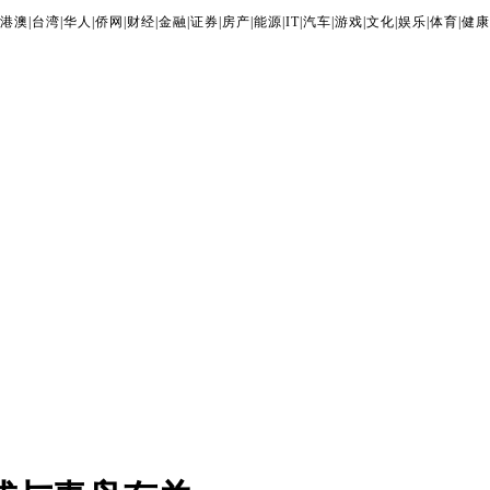
港澳
|
台湾
|
华人
|
侨网
|
财经
|
金融
|
证券
|
房产
|
能源
|
IT
|
汽车
|
游戏
|
文化
|
娱乐
|
体育
|
健康