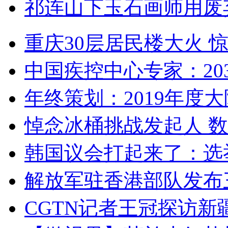
祁连山下玉石画师用废
重庆30层居民楼大火
中国疾控中心专家：203
年终策划：2019年度大陆
悼念冰桶挑战发起人 数百
韩国议会打起来了：选举
解放军驻香港部队发布三
CGTN记者王冠探访新疆