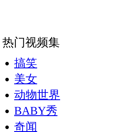
走！跟着总书记去植树
消防员救轻生者
花炮节热闹非凡
减压"枕头大战"
热门视频集
纽约上演“枕头大战”
搞笑
美女
司机酒驾遇交警 急速倒车逃窜
动物世界
BABY秀
奇闻