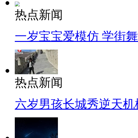
热点新闻
一岁宝宝爱模仿 学街
热点新闻
六岁男孩长城秀逆天机