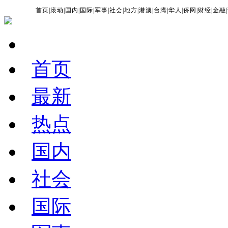
首页
|
滚动
|
国内
|
国际
|
军事
|
社会
|
地方
|
港澳
|
台湾
|
华人
|
侨网
|
财经
|
金融
|
首页
最新
热点
国内
社会
国际