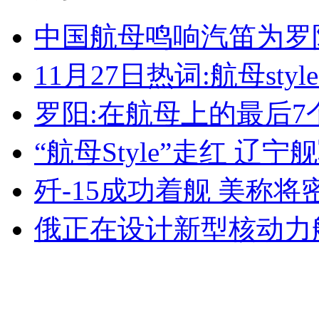
女孩北京地铁殴打老人 痛下狠手拳打脚踢
中国航母鸣响汽笛为罗
11月27日热词:航母sty
无痛分娩是否安全 医生回应
罗阳:在航母上的最后7
外交部：反对强权政治霸凌主义
“航母Style”走红 
外交部：有关国家言论片面不公正
歼-15成功着舰 美称
俄正在设计新型核动力
安徽一实载49人客车翻车