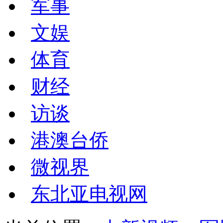
军事
文娱
体育
财经
访谈
港澳台侨
微视界
东北亚电视网