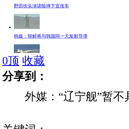
野田街头演讲险摔下宣传车
韩媒：朝鲜将与韩国同一天发射导弹
0
顶
收藏
外媒:"辽宁舰"暂不具备战斗力
分享到：
外媒：“辽宁舰”暂不
多喝软饮料或增患前列腺癌几率
日本展出时速500公里磁悬浮列车