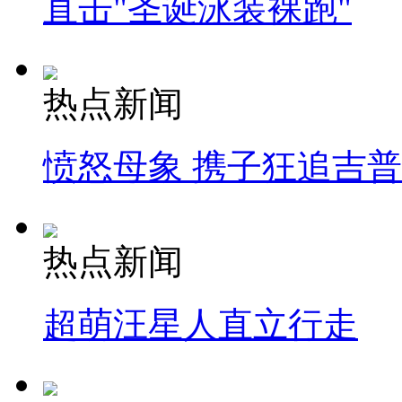
直击"圣诞泳装裸跑"
热点新闻
愤怒母象 携子狂追吉
热点新闻
超萌汪星人直立行走