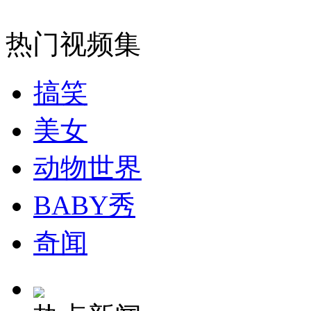
外交部：有关国家言论片面不公正
热门视频集
搞笑
安徽一实载49人客车翻车
美女
动物世界
走！跟着总书记去植树
BABY秀
消防员救轻生者
花炮节热闹非凡
减压"枕头大战"
奇闻
纽约上演“枕头大战”