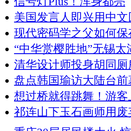
信号灯Plus！浑身都亮
美国发言人即兴用中文
现代密码学之父如何保
“中华赏樱胜地”无锡
清华设计师投身胡同厕
盘点韩国瑜访大陆台前
想过桥就得跳舞！游客
祁连山下玉石画师用废