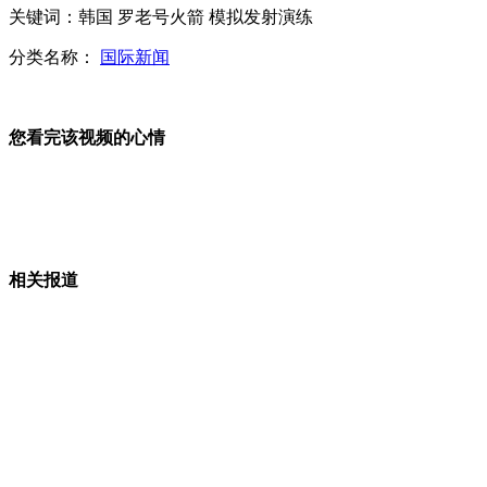
关键词：韩国 罗老号火箭 模拟发射演练
实拍男子为给女友送嫁妆抢夺金店
分类名称：
国际新闻
海军舰艇编队西太平洋海域例行训练
您看完该视频的心情
山西运城恶犬咬伤多人 警民合力深夜将其击毙
相关报道
女孩北京地铁殴打老人 痛下狠手拳打脚踢
无痛分娩是否安全 医生回应
外交部：反对强权政治霸凌主义