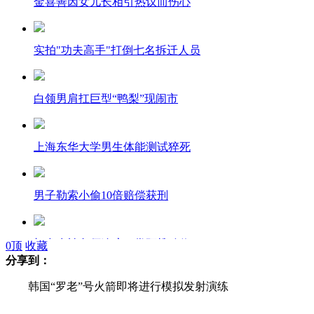
金喜善因女儿长相引热议而伤心
实拍"功夫高手"打倒七名拆迁人员
白领男肩扛巨型“鸭梨”现闹市
上海东华大学男生体能测试猝死
男子勒索小偷10倍赔偿获刑
初中生被老师连扇巴掌颈椎移位
0
顶
收藏
分享到：
韩国“罗老”号火箭即将进行模拟发射演练
男子抢银行卡 取钱紧张忘密码