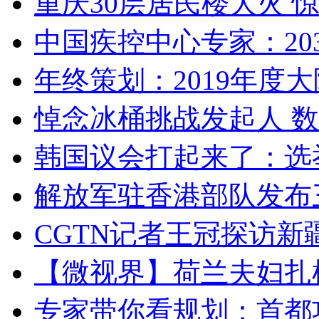
重庆30层居民楼大火
中国疾控中心专家：203
年终策划：2019年度大陆
悼念冰桶挑战发起人 数百
韩国议会打起来了：选举
解放军驻香港部队发布三
CGTN记者王冠探访新疆
【微视界】荷兰夫妇扎根青
专家带你看规划：首都功