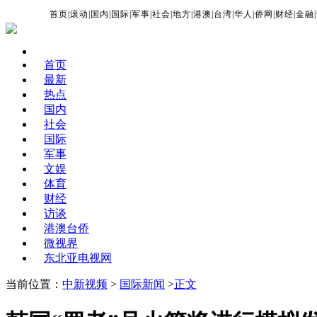
首页
|
滚动
|
国内
|
国际
|
军事
|
社会
|
地方
|
港澳
|
台湾
|
华人
|
侨网
|
财经
|
金融
|
首页
最新
热点
国内
社会
国际
军事
文娱
体育
财经
访谈
港澳台侨
微视界
东北亚电视网
当前位置：
中新视频
>
国际新闻
>
正文