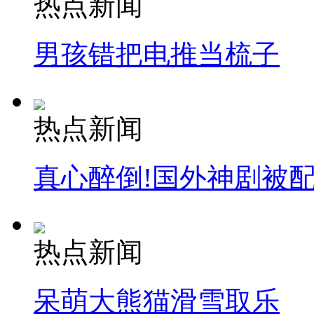
热点新闻
司机酒驾遇交警 急速倒车逃窜
男孩错把电推当梳子
热点新闻
真心醉倒!国外神剧被
热点新闻
呆萌大熊猫滑雪取乐