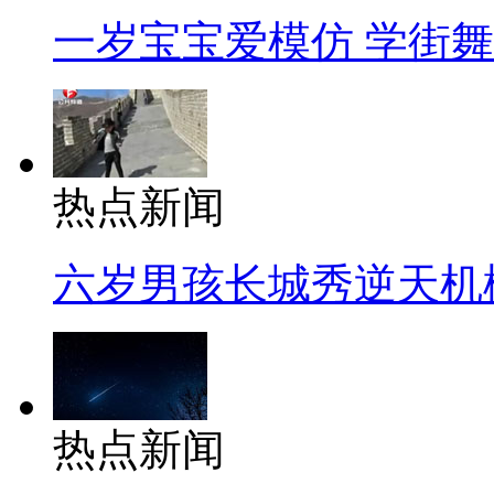
一岁宝宝爱模仿 学街
热点新闻
六岁男孩长城秀逆天机
热点新闻