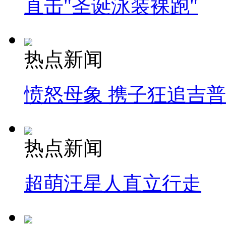
直击"圣诞泳装裸跑"
热点新闻
愤怒母象 携子狂追吉
热点新闻
超萌汪星人直立行走