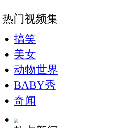
安徽一实载49人客车翻车
热门视频集
搞笑
走！跟着总书记去植树
美女
动物世界
消防员救轻生者
花炮节热闹非凡
减压"枕头大战"
BABY秀
奇闻
纽约上演“枕头大战”
司机酒驾遇交警 急速倒车逃窜