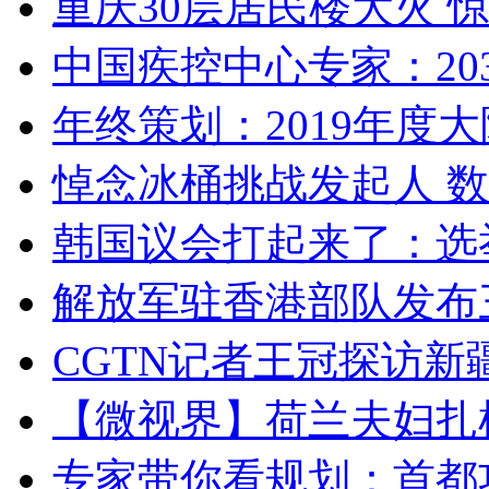
重庆30层居民楼大火
中国疾控中心专家：203
年终策划：2019年度大陆
悼念冰桶挑战发起人 数百
韩国议会打起来了：选举
解放军驻香港部队发布三
CGTN记者王冠探访新疆
【微视界】荷兰夫妇扎根青
专家带你看规划：首都功