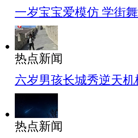
一岁宝宝爱模仿 学街
热点新闻
六岁男孩长城秀逆天机
热点新闻