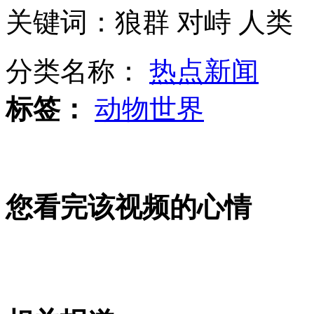
关键词：狼群 对峙 人类
拍客：“最牛”城管咆哮执法
分类名称：
热点新闻
标签：
动物世界
播客：大学生自拍雷人江南style
高军:分账之争跟电影票价无关
您看完该视频的心情
资深影人谈票房分账吁一片一议