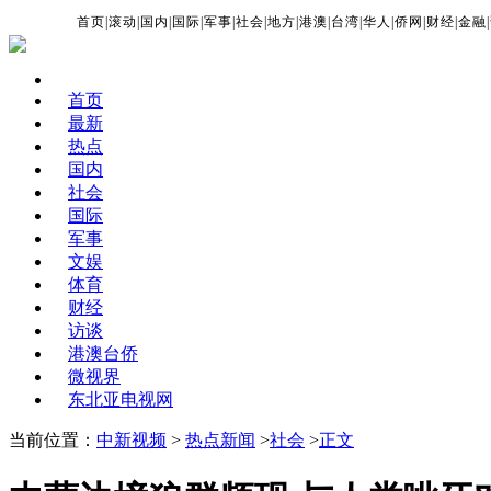
首页
|
滚动
|
国内
|
国际
|
军事
|
社会
|
地方
|
港澳
|
台湾
|
华人
|
侨网
|
财经
|
金融
|
首页
最新
热点
国内
社会
国际
军事
文娱
体育
财经
访谈
港澳台侨
微视界
东北亚电视网
当前位置：
中新视频
>
热点新闻
>
社会
>
正文