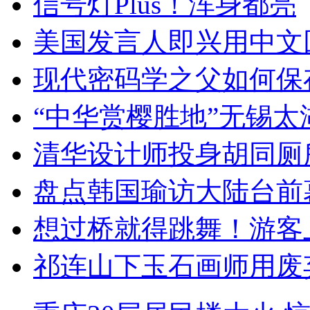
信号灯Plus！浑身都亮
美国发言人即兴用中文
现代密码学之父如何保
“中华赏樱胜地”无锡
清华设计师投身胡同厕
盘点韩国瑜访大陆台前
想过桥就得跳舞！游客
祁连山下玉石画师用废