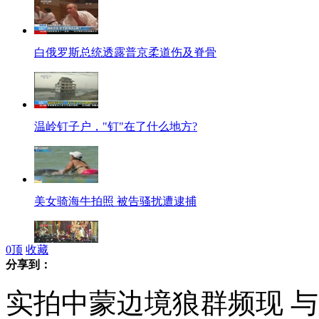
白俄罗斯总统透露普京柔道伤及脊骨
温岭钉子户，"钉"在了什么地方?
美女骑海牛拍照 被告骚扰遭逮捕
0
顶
收藏
分享到：
西藏妇女汇聚大昭寺庆祝"仙女节"
实拍中蒙边境狼群频现 