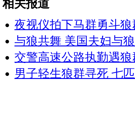
相关报道
韩国"罗老"号进行发射前最后演练
夜视仪拍下马群勇斗狼
山西运城恶犬咬伤多人 警民合力深夜将其击毙
与狼共舞 美国夫妇与狼
交警高速公路执勤遇狼
女孩北京地铁殴打老人 痛下狠手拳打脚踢
男子轻生狼群寻死 七
无痛分娩是否安全 医生回应
外交部：反对强权政治霸凌主义
外交部：有关国家言论片面不公正