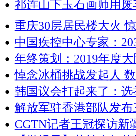
祁连山下玉石画师用废
重庆30层居民楼大火
中国疾控中心专家：203
年终策划：2019年度大陆
悼念冰桶挑战发起人 数百
韩国议会打起来了：选举
解放军驻香港部队发布三
CGTN记者王冠探访新疆