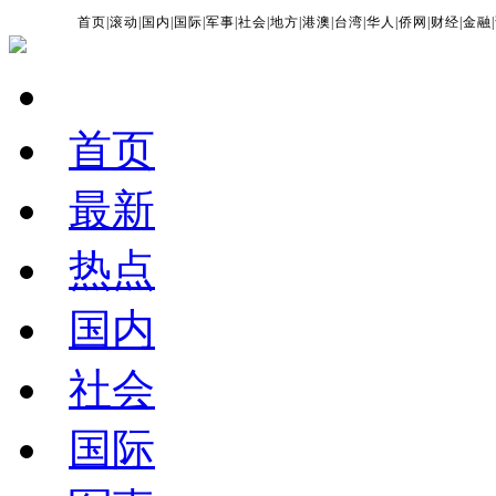
首页
|
滚动
|
国内
|
国际
|
军事
|
社会
|
地方
|
港澳
|
台湾
|
华人
|
侨网
|
财经
|
金融
|
首页
最新
热点
国内
社会
国际