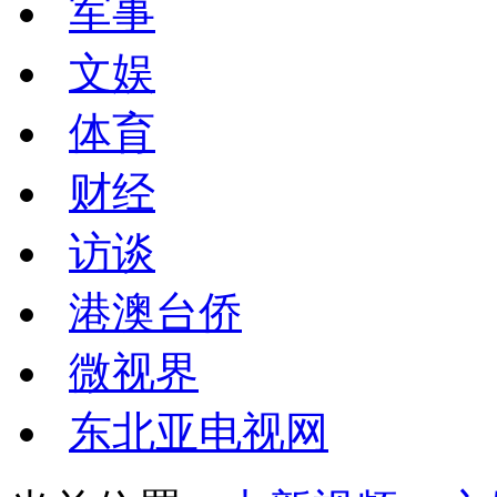
军事
文娱
体育
财经
访谈
港澳台侨
微视界
东北亚电视网