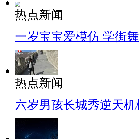
热点新闻
一岁宝宝爱模仿 学街
热点新闻
六岁男孩长城秀逆天机