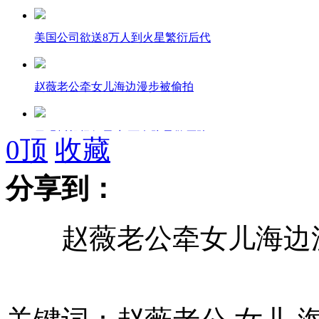
美国公司欲送8万人到火星繁衍后代
赵薇老公牵女儿海边漫步被偷拍
日强拆机场钉子户 百名防暴警压阵
0
顶
收藏
分享到：
叙反对派首次用防空导弹击落直升机
赵薇老公牵女儿海边
90后被告庭审现场不断笑场
大连一渔船沉没 16人失踪