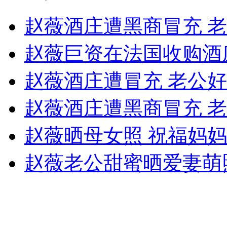
安徽一实载49人客车翻车
赵薇酒庄遭黑商冒充 
赵薇巨资在法国收购酒庄
走！跟着总书记去植树
赵薇酒庄遭冒充 老公
赵薇酒庄遭黑商冒充 
消防员救轻生者
花炮节热闹非凡
减压"枕头大战"
赵薇晒母女照 祝福妈
赵薇老公甜蜜晒爱妻萌
纽约上演“枕头大战”
司机酒驾遇交警 急速倒车逃窜