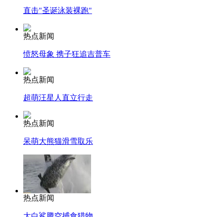
直击"圣诞泳装裸跑"
热点新闻
愤怒母象 携子狂追吉普车
热点新闻
超萌汪星人直立行走
热点新闻
呆萌大熊猫滑雪取乐
热点新闻
大白鲨腾空捕食猎物