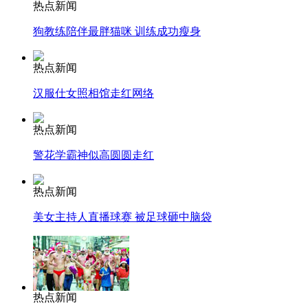
热点新闻
狗教练陪伴最胖猫咪 训练成功瘦身
安徽一实载49人客车翻车
热点新闻
汉服仕女照相馆走红网络
走！跟着总书记去植树
热点新闻
警花学霸神似高圆圆走红
消防员救轻生者
花炮节热闹非凡
减压"枕头大战"
热点新闻
美女主持人直播球赛 被足球砸中脑袋
纽约上演“枕头大战”
司机酒驾遇交警 急速倒车逃窜
热点新闻