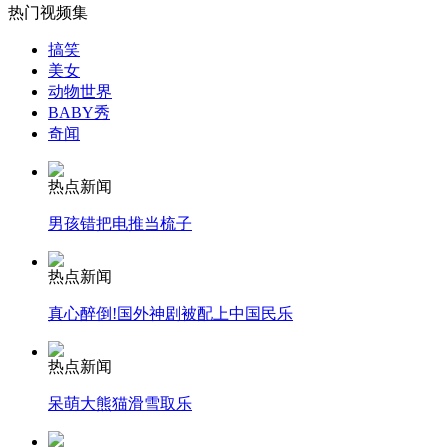
热门视频集
大连渔船翻船事故1获救12死4失踪
搞笑
美女
山西运城恶犬咬伤多人 警民合力深夜将其击毙
动物世界
BABY秀
奇闻
女孩北京地铁殴打老人 痛下狠手拳打脚踢
热点新闻
男孩错把电推当梳子
无痛分娩是否安全 医生回应
热点新闻
真心醉倒!国外神剧被配上中国民乐
外交部：反对强权政治霸凌主义
热点新闻
外交部：有关国家言论片面不公正
呆萌大熊猫滑雪取乐