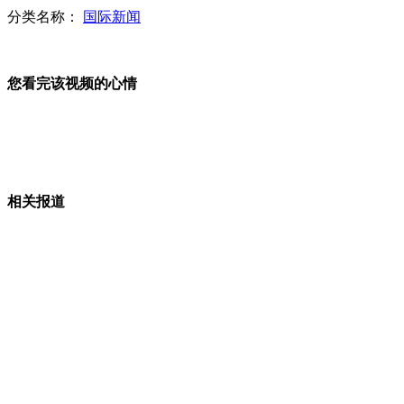
分类名称：
国际新闻
罗阳告别仪式现场数千民众挥泪送行
您看完该视频的心情
汪峰身体抱恙仍卖力演唱
相关报道
"罗老"号发射倒计时16分52秒中断
南极洲惊现"冰冻"海啸势如破竹