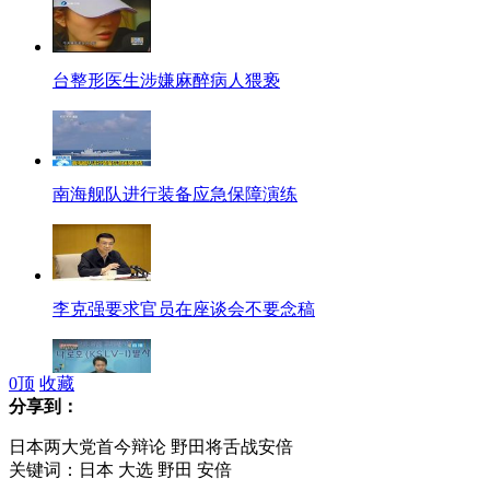
台整形医生涉嫌麻醉病人猥亵
南海舰队进行装备应急保障演练
李克强要求官员在座谈会不要念稿
0
顶
收藏
分享到：
罗老号运载火箭发射再度取消
日本两大党首今辩论 野田将舌战安倍
关键词：日本 大选 野田 安倍