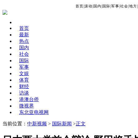
首页
|
滚动
|
国内
|
国际
|
军事
|
社会
|
地方
|
首页
最新
热点
国内
社会
国际
军事
文娱
体育
财经
访谈
港澳台侨
微视界
东北亚电视网
当前位置：
中新视频
>
国际新闻
>
正文