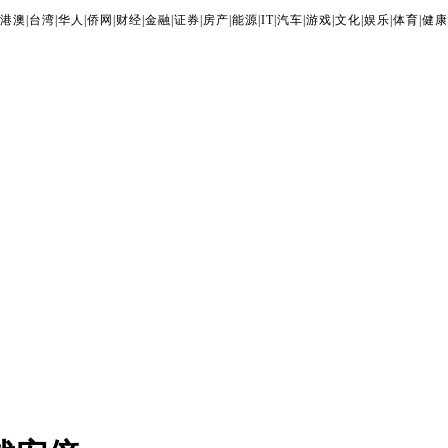
港澳
|
台湾
|
华人
|
侨网
|
财经
|
金融
|
证券
|
房产
|
能源
|
IT
|
汽车
|
游戏
|
文化
|
娱乐
|
体育
|
健康