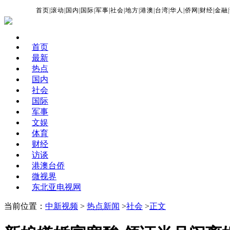
首页
|
滚动
|
国内
|
国际
|
军事
|
社会
|
地方
|
港澳
|
台湾
|
华人
|
侨网
|
财经
|
金融
|
首页
最新
热点
国内
社会
国际
军事
文娱
体育
财经
访谈
港澳台侨
微视界
东北亚电视网
当前位置：
中新视频
>
热点新闻
>
社会
>
正文