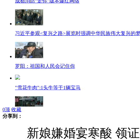
成都消防“走你”版本爆红网络
习近平参观<复兴之路>展览时强调中华民族伟大复兴的
罗阳：祖国和人民会记住你
"雪花牛肉":1头牛等于1辆宝马
0
顶
收藏
分享到：
南京地铁工地路面塌陷 公交被"吞"
新娘嫌婚宴寒酸 领证