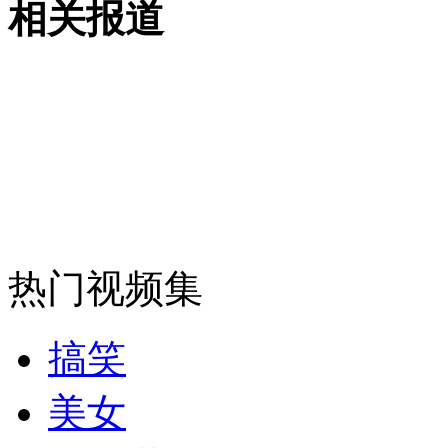
相关报道
女孩北京地铁殴打老人 痛下狠手拳打脚踢
无痛分娩是否安全 医生回应
外交部：反对强权政治霸凌主义
热门视频集
外交部：有关国家言论片面不公正
搞笑
安徽一实载49人客车翻车
美女