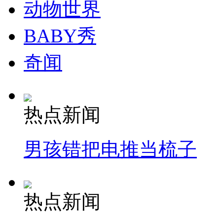
动物世界
走！跟着总书记去植树
BABY秀
奇闻
消防员救轻生者
花炮节热闹非凡
减压"枕头大战"
热点新闻
纽约上演“枕头大战”
男孩错把电推当梳子
司机酒驾遇交警 急速倒车逃窜
热点新闻