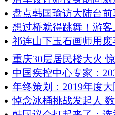
盘点韩国瑜访大陆台前
想过桥就得跳舞！游客
祁连山下玉石画师用废
重庆30层居民楼大火
中国疾控中心专家：203
年终策划：2019年度大陆
悼念冰桶挑战发起人 数百
韩国议会打起来了：选举