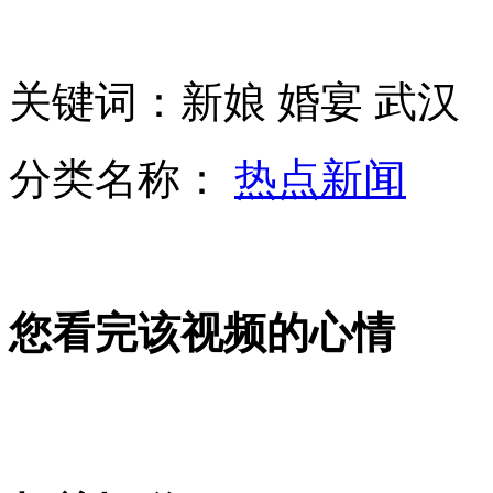
美计划送8万人到火星繁衍后代
关键词：新娘 婚宴 武汉
X47B无人机航程是传统舰载机的10倍
分类名称：
热点新闻
开车碰瓷盯上酒驾者诈骗过百万
您看完该视频的心情
台楼房着火 十岁兄紧拥两弟身亡
山西运城恶犬咬伤多人 警民合力深夜将其击毙