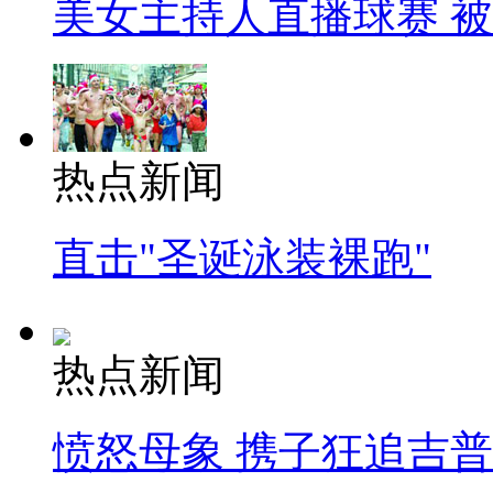
美女主持人直播球赛 
热点新闻
直击"圣诞泳装裸跑"
热点新闻
愤怒母象 携子狂追吉