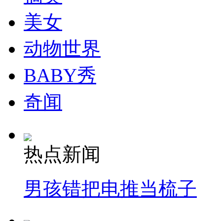
美女
纽约上演“枕头大战”
动物世界
司机酒驾遇交警 急速倒车逃窜
BABY秀
奇闻
热点新闻
男孩错把电推当梳子