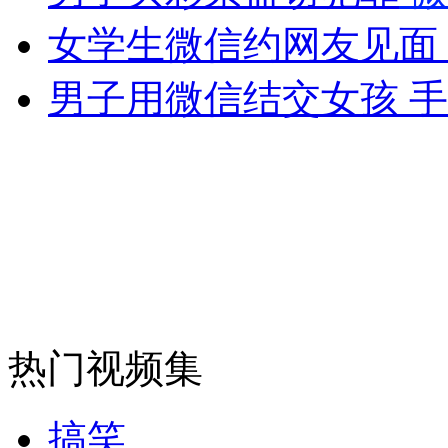
外交部：反对强权政治霸凌主义
女学生微信约网友见面
男子用微信结交女孩 手
外交部：有关国家言论片面不公正
安徽一实载49人客车翻车
走！跟着总书记去植树
热门视频集
消防员救轻生者
花炮节热闹非凡
减压"枕头大战"
搞笑