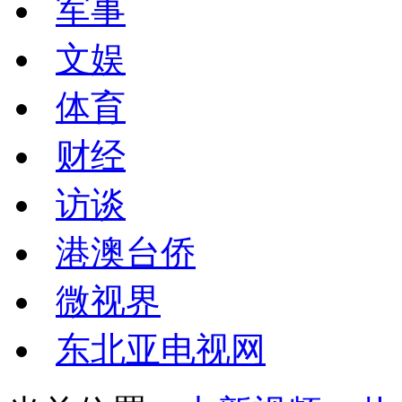
军事
文娱
体育
财经
访谈
港澳台侨
微视界
东北亚电视网