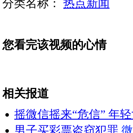
分类名称：
热点新闻
高中生用甄嬛传取代老师上课
前首善儿子举行超奢华婚礼引热议
您看完该视频的心情
大三男生猝死 疑熬夜过多
山西运城恶犬咬伤多人 警民合力深夜将其击毙
相关报道
女孩北京地铁殴打老人 痛下狠手拳打脚踢
摇微信摇来“危信” 年
无痛分娩是否安全 医生回应
男子买彩票盗窃犯罪
微