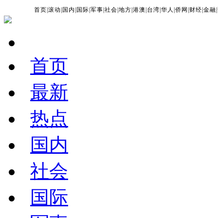
首页
|
滚动
|
国内
|
国际
|
军事
|
社会
|
地方
|
港澳
|
台湾
|
华人
|
侨网
|
财经
|
金融
|
首页
最新
热点
国内
社会
国际