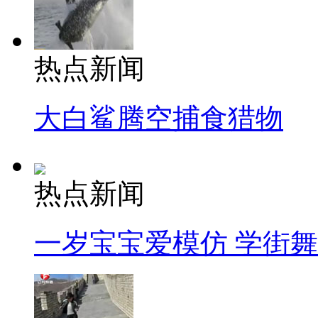
热点新闻
大白鲨腾空捕食猎物
热点新闻
一岁宝宝爱模仿 学街