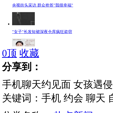
央视街头采访 群众抢答"我很幸福"
"女子"长发短裙深夜仓库疯狂盗窃
0
顶
收藏
网友曝公安部车管处副处长叫刘雪梅
分享到：
手机聊天约见面 女孩遇
杭州地铁站仅开通五天出现渗水
关键词：手机 约会 聊天 
医院百强榜出炉 专家称看病不能全照榜单