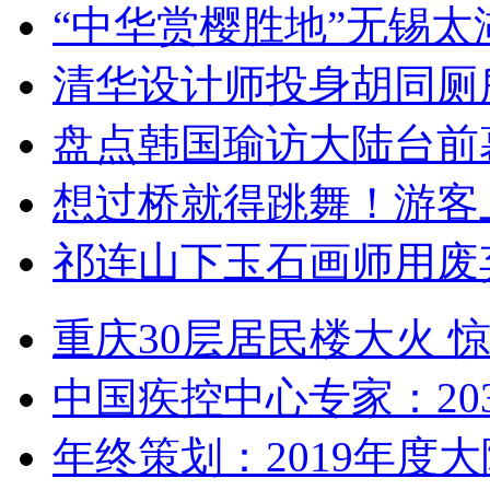
“中华赏樱胜地”无锡
清华设计师投身胡同厕
盘点韩国瑜访大陆台前
想过桥就得跳舞！游客
祁连山下玉石画师用废
重庆30层居民楼大火
中国疾控中心专家：203
年终策划：2019年度大陆