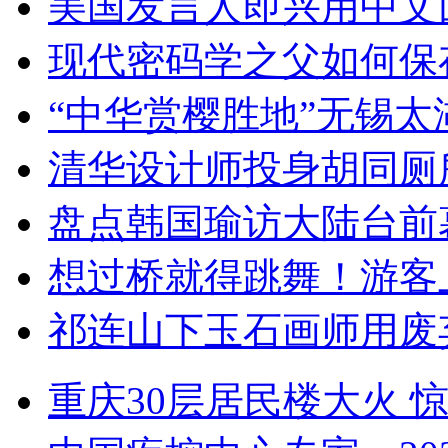
美国发言人即兴用中文
现代密码学之父如何保
“中华赏樱胜地”无锡
清华设计师投身胡同厕
盘点韩国瑜访大陆台前
想过桥就得跳舞！游客
祁连山下玉石画师用废
重庆30层居民楼大火