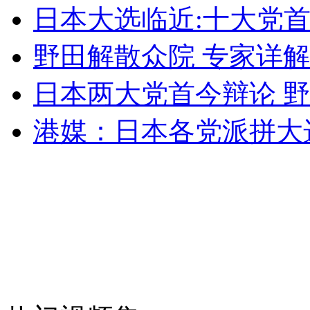
山西运城恶犬咬伤多人 警民合力深夜将其击毙
日本大选临近:十大党
野田解散众院 专家详
女孩北京地铁殴打老人 痛下狠手拳打脚踢
日本两大党首今辩论 
港媒：日本各党派拼大选
无痛分娩是否安全 医生回应
外交部：反对强权政治霸凌主义
外交部：有关国家言论片面不公正
安徽一实载49人客车翻车