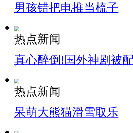
男孩错把电推当梳子
热点新闻
真心醉倒!国外神剧被
热点新闻
呆萌大熊猫滑雪取乐