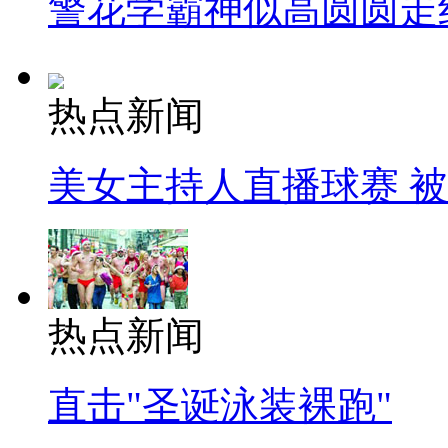
警花学霸神似高圆圆走
热点新闻
美女主持人直播球赛 
热点新闻
直击"圣诞泳装裸跑"