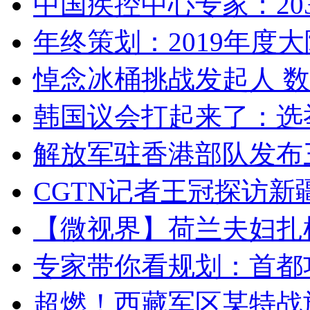
中国疾控中心专家：203
年终策划：2019年度大陆
悼念冰桶挑战发起人 数百
韩国议会打起来了：选举
解放军驻香港部队发布三
CGTN记者王冠探访新疆
【微视界】荷兰夫妇扎根青
专家带你看规划：首都功
超燃！西藏军区某特战