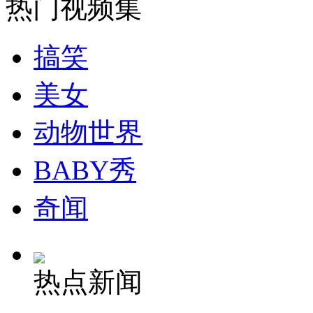
热门视频集
搞笑
走！跟着总书记去植树
美女
消防员救轻生者
花炮节热闹非凡
减压"枕头大战"
动物世界
BABY秀
纽约上演“枕头大战”
奇闻
司机酒驾遇交警 急速倒车逃窜
热点新闻