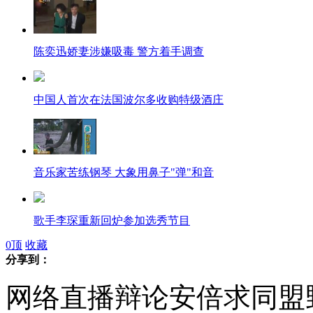
陈奕迅娇妻涉嫌吸毒 警方着手调查
中国人首次在法国波尔多收购特级酒庄
音乐家苦练钢琴 大象用鼻子"弹"和音
歌手李琛重新回炉参加选秀节目
0
顶
收藏
分享到：
网络直播辩论安倍求同盟
小偷网上发信息 搞"订单式"盗窃