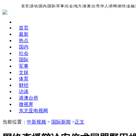
首页
|
滚动
|
国内
|
国际
|
军事
|
社会
|
地方
|
港澳
|
台湾
|
华人
|
侨网
|
财经
|
金融
|
首页
最新
热点
国内
社会
国际
军事
文娱
体育
财经
访谈
港澳台侨
微视界
东北亚电视网
当前位置：
中新视频
>
国际新闻
>
正文