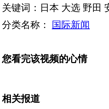
关键词：日本 大选 野田 
李小璐晒产后素颜居家照 母爱爆棚
分类名称：
国际新闻
情侣吵架 女孩躺马路遭车碾压身亡
您看完该视频的心情
美企业20年内计划移民8万人至火星
女童公交骂人"痴呆"被乘客连扇耳光
相关报道