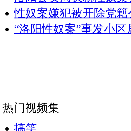
女孩北京地铁殴打老人 痛下狠手拳打脚踢
性奴案嫌犯被开除党籍
“洛阳性奴案”事发小
无痛分娩是否安全 医生回应
外交部：反对强权政治霸凌主义
外交部：有关国家言论片面不公正
安徽一实载49人客车翻车
热门视频集
搞笑