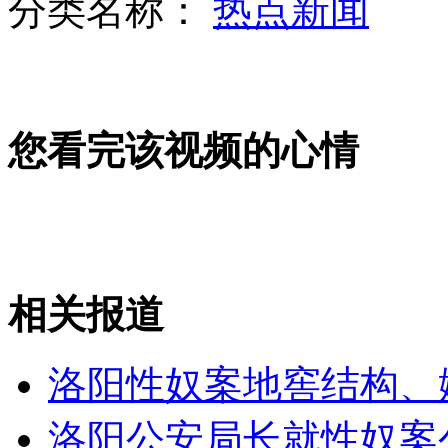
分类名称：
热点新闻
球员不穿赞助商球鞋 中国篮协首开罚单
您看完该视频的心情
报评：领导吃饭自掏腰包应成常态
相关报道
迎检查 产业园请临时工"表演上班"
洛阳性奴案地窖结构、
山西运城恶犬咬伤多人 警民合力深夜将其击毙
洛阳公安局长就性奴案