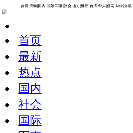
首页
|
滚动
|
国内
|
国际
|
军事
|
社会
|
地方
|
港澳
|
台湾
|
华人
|
侨网
|
财经
|
金融
|
首页
最新
热点
国内
社会
国际