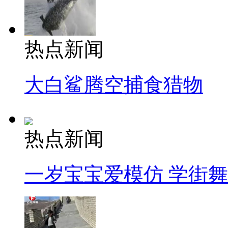
热点新闻
大白鲨腾空捕食猎物
热点新闻
一岁宝宝爱模仿 学街