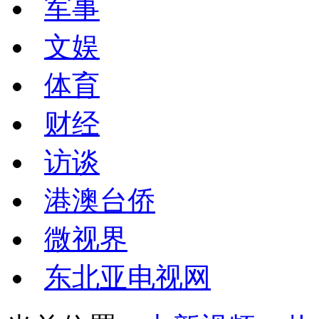
军事
文娱
体育
财经
访谈
港澳台侨
微视界
东北亚电视网