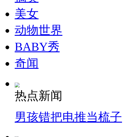
走！跟着总书记去植树
美女
消防员救轻生者
花炮节热闹非凡
减压"枕头大战"
动物世界
BABY秀
纽约上演“枕头大战”
奇闻
司机酒驾遇交警 急速倒车逃窜
热点新闻
男孩错把电推当梳子