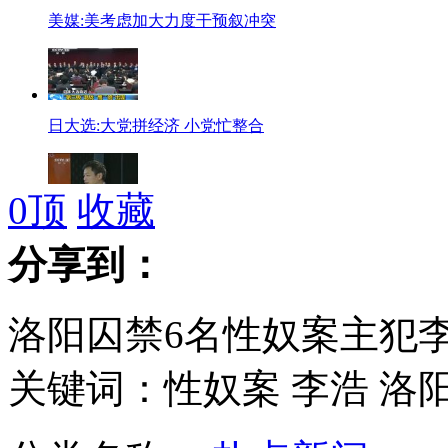
美媒:美考虑加大力度干预叙冲突
日大选:大党拼经济 小党忙整合
0
顶
收藏
首例"恶意差评师"案告破7名嫌犯落网
分享到：
洛阳囚禁6名性奴案主犯
叙利亚网络中断 各方说法不一
关键词：性奴案 李浩 洛阳
大庆:9岁男孩"为情"买醉闹超市