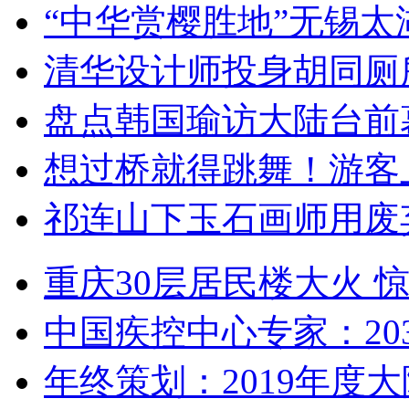
“中华赏樱胜地”无锡
清华设计师投身胡同厕
盘点韩国瑜访大陆台前
想过桥就得跳舞！游客
祁连山下玉石画师用废
重庆30层居民楼大火
中国疾控中心专家：203
年终策划：2019年度大陆