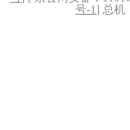
号-1
] 总机：