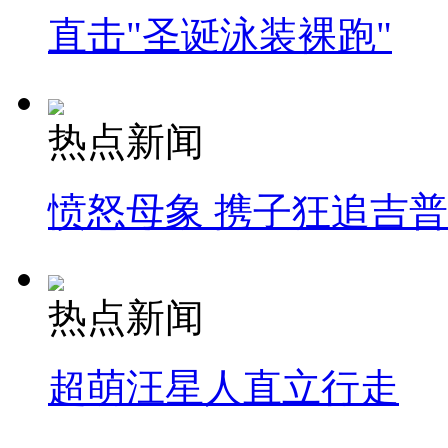
直击"圣诞泳装裸跑"
热点新闻
愤怒母象 携子狂追吉
热点新闻
超萌汪星人直立行走