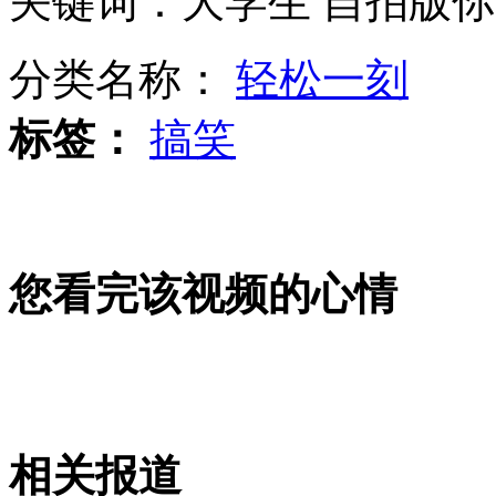
关键词：大学生 自拍版你从
男老师当"月嫂" 市民难以接受
分类名称：
轻松一刻
哈大高铁购票全攻略
标签：
搞笑
哈大高铁沿线旅客的23个“家”
山西运城恶犬咬伤多人 警民合力深夜将其击毙
您看完该视频的心情
女孩北京地铁殴打老人 痛下狠手拳打脚踢
无痛分娩是否安全 医生回应
相关报道