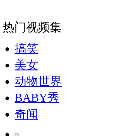
纽约上演“枕头大战”
热门视频集
司机酒驾遇交警 急速倒车逃窜
搞笑
美女
动物世界
BABY秀
奇闻