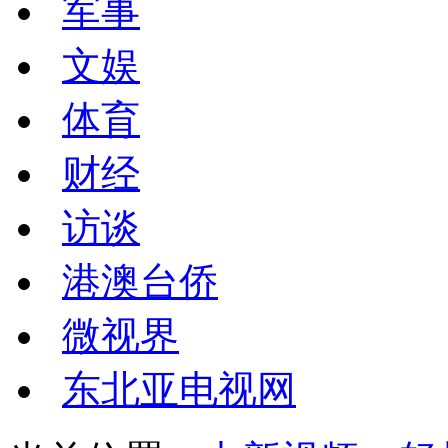
军事
文娱
体育
财经
访谈
港澳台侨
微视界
东北亚电视网