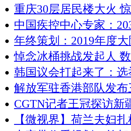
重庆30层居民楼大火
中国疾控中心专家：203
年终策划：2019年度大陆
悼念冰桶挑战发起人 数百
韩国议会打起来了：选举
解放军驻香港部队发布三
CGTN记者王冠探访新疆
【微视界】荷兰夫妇扎根青