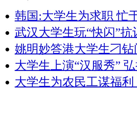
外交部：反对强权政治霸凌主义
韩国:大学生为求职 忙于
武汉大学生玩“快闪”
外交部：有关国家言论片面不公正
姚明妙答港大学生刁钻
安徽一实载49人客车翻车
大学生上演“汉服秀” 
大学生为农民工谋福利
走！跟着总书记去植树
消防员救轻生者
花炮节热闹非凡
减压"枕头大战"