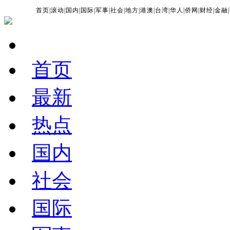
首页
|
滚动
|
国内
|
国际
|
军事
|
社会
|
地方
|
港澳
|
台湾
|
华人
|
侨网
|
财经
|
金融
|
首页
最新
热点
国内
社会
国际