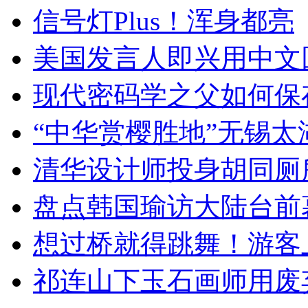
信号灯Plus！浑身都亮
美国发言人即兴用中文
现代密码学之父如何保
“中华赏樱胜地”无锡
清华设计师投身胡同厕
盘点韩国瑜访大陆台前
想过桥就得跳舞！游客
祁连山下玉石画师用废