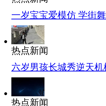
一岁宝宝爱模仿 学街
热点新闻
六岁男孩长城秀逆天机
热点新闻