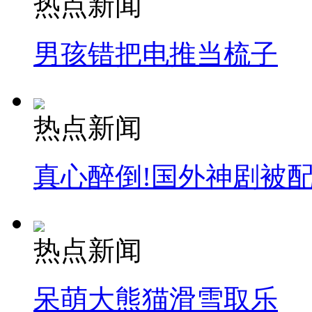
热点新闻
司机酒驾遇交警 急速倒车逃窜
男孩错把电推当梳子
热点新闻
真心醉倒!国外神剧被
热点新闻
呆萌大熊猫滑雪取乐