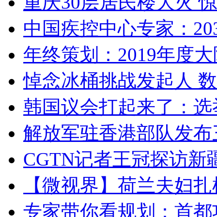
重庆30层居民楼大火
中国疾控中心专家：203
年终策划：2019年度大陆
悼念冰桶挑战发起人 数百
韩国议会打起来了：选举
解放军驻香港部队发布三
CGTN记者王冠探访新疆
【微视界】荷兰夫妇扎根青
专家带你看规划：首都功