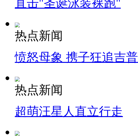
直击"圣诞泳装裸跑"
热点新闻
愤怒母象 携子狂追吉
热点新闻
超萌汪星人直立行走