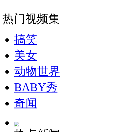
外交部：有关国家言论片面不公正
热门视频集
搞笑
安徽一实载49人客车翻车
美女
动物世界
走！跟着总书记去植树
BABY秀
消防员救轻生者
花炮节热闹非凡
减压"枕头大战"
奇闻
纽约上演“枕头大战”