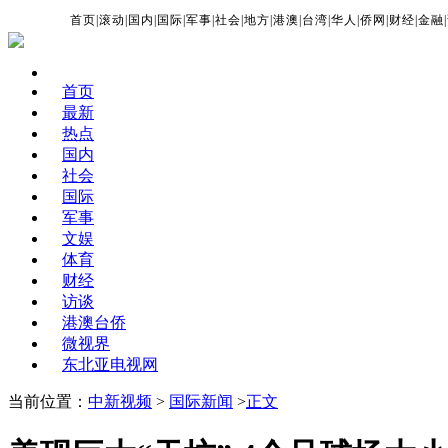
首页
|
滚动
|
国内
|
国际
|
军事
|
社会
|
地方
|
港澳
|
台湾
|
华人
|
侨网
|
财经
|
金融
|
首页
最新
热点
国内
社会
国际
军事
文娱
体育
财经
访谈
港澳台侨
微视界
东北亚电视网
当前位置：
中新视频
>
国际新闻
>
正文