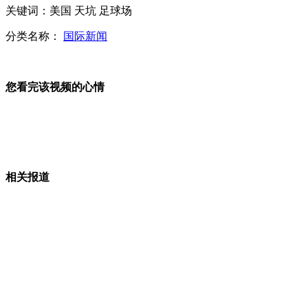
关键词：美国 天坑 足球场
农民工躺天桥下20多天死亡 120未救
分类名称：
国际新闻
阿娇承认与韩国男友相恋
您看完该视频的心情
山西运城恶犬咬伤多人 警民合力深夜将其击毙
相关报道
女孩北京地铁殴打老人 痛下狠手拳打脚踢
无痛分娩是否安全 医生回应
外交部：反对强权政治霸凌主义