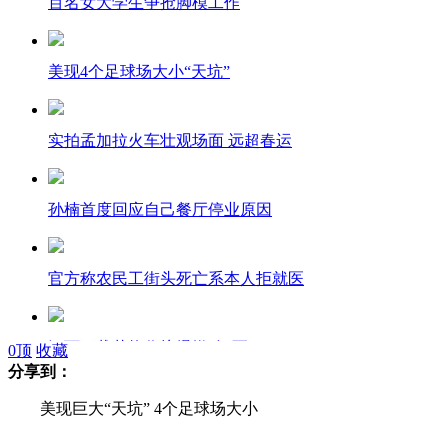
百名女大学生争抢脚模工作
美现4个足球场大小“天坑”
实拍孟加拉火车壮观场面 远超春运
孙楠首度回应自己餐厅停业原因
官方称农民工街头死亡系本人拒就医
江西万载花炮作坊爆燃致7死
0
顶
收藏
分享到：
美现巨大“天坑” 4个足球场大小
四川北川发生4.3级地震 成都有震感