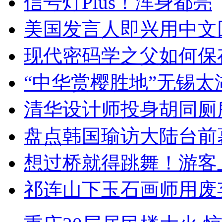
信号灯Plus！浑身都亮
美国发言人即兴用中文
现代密码学之父如何保
“中华赏樱胜地”无锡
清华设计师投身胡同厕
盘点韩国瑜访大陆台前
想过桥就得跳舞！游客
祁连山下玉石画师用废