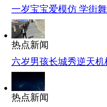
一岁宝宝爱模仿 学街
热点新闻
六岁男孩长城秀逆天机
热点新闻