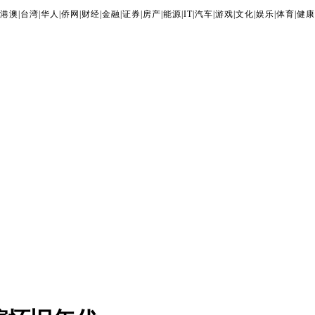
港澳
|
台湾
|
华人
|
侨网
|
财经
|
金融
|
证券
|
房产
|
能源
|
IT
|
汽车
|
游戏
|
文化
|
娱乐
|
体育
|
健康