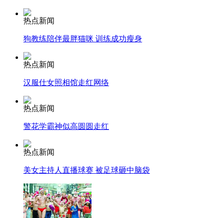
热点新闻
消防员救轻生者
花炮节热闹非凡
减压"枕头大战"
狗教练陪伴最胖猫咪 训练成功瘦身
热点新闻
纽约上演“枕头大战”
汉服仕女照相馆走红网络
热点新闻
司机酒驾遇交警 急速倒车逃窜
警花学霸神似高圆圆走红
热点新闻
美女主持人直播球赛 被足球砸中脑袋