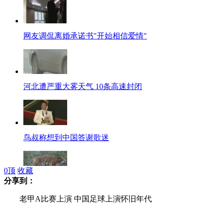
网友调侃离婚承诺书"开始相信爱情"
河北遭严重大雾天气 10条高速封闭
鸟叔称想到中国答谢歌迷
0
顶
收藏
分享到：
晖春再次拍到野生东北虎豹影像
老甲A比赛上演 中国足球上演怀旧年代