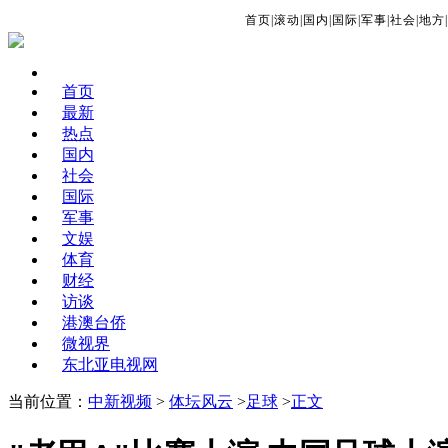
首页
|
滚动
|
国内
|
国际
|
军事
|
社会
|
地方
|
首页
最新
热点
国内
社会
国际
军事
文娱
体育
财经
访谈
港澳台侨
微视界
东北亚电视网
当前位置：
中新视频
>
体坛风云
>
足球
>
正文