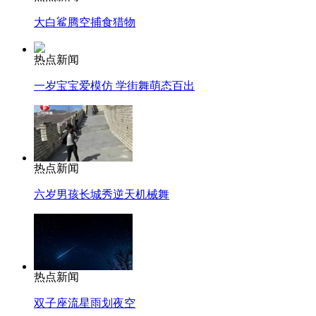
大白鲨腾空捕食猎物
热点新闻
一岁宝宝爱模仿 学街舞萌态百出
热点新闻
六岁男孩长城秀逆天机械舞
热点新闻
双子座流星雨划夜空