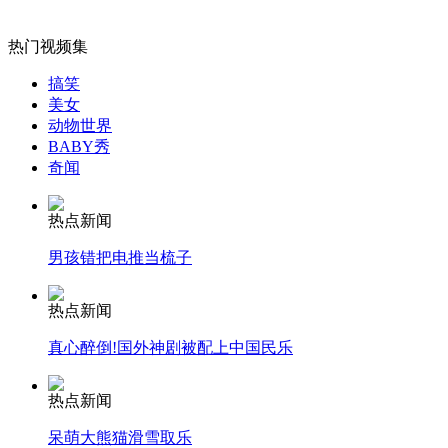
女孩北京地铁殴打老人 痛下狠手拳打脚踢
热门视频集
无痛分娩是否安全 医生回应
搞笑
美女
动物世界
外交部：反对强权政治霸凌主义
BABY秀
奇闻
外交部：有关国家言论片面不公正
热点新闻
男孩错把电推当梳子
热点新闻
安徽一实载49人客车翻车
真心醉倒!国外神剧被配上中国民乐
热点新闻
走！跟着总书记去植树
呆萌大熊猫滑雪取乐