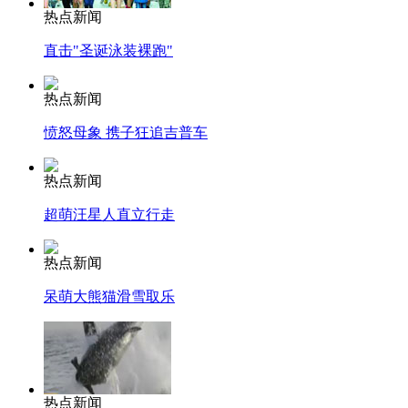
热点新闻
直击"圣诞泳装裸跑"
热点新闻
愤怒母象 携子狂追吉普车
热点新闻
超萌汪星人直立行走
热点新闻
呆萌大熊猫滑雪取乐
热点新闻