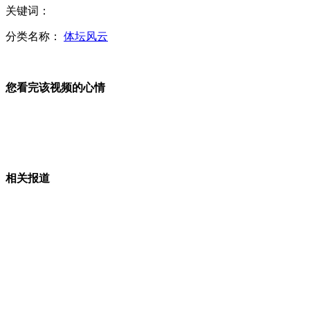
斑马情侣“吵架” 雌马脚踹伴侣脸
关键词：
分类名称：
体坛风云
男子候车被列车撞击幸运生还
您看完该视频的心情
广州保护动物公开卖 神秘品种可预订
水星北极地区贮存数十亿吨水冰
相关报道
农民180万元制“诺亚方舟”
山西运城恶犬咬伤多人 警民合力深夜将其击毙