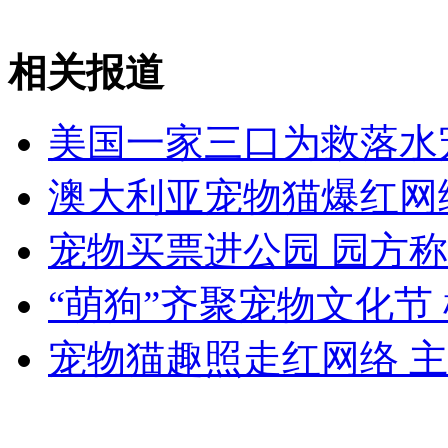
无痛分娩是否安全 医生回应
相关报道
外交部：反对强权政治霸凌主义
美国一家三口为救落水
外交部：有关国家言论片面不公正
澳大利亚宠物猫爆红网
宠物买票进公园 园方
安徽一实载49人客车翻车
“萌狗”齐聚宠物文化节
宠物猫趣照走红网络 
走！跟着总书记去植树
消防员救轻生者
花炮节热闹非凡
减压"枕头大战"