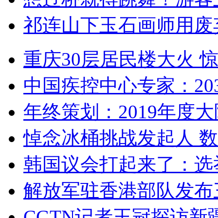
祁连山下玉石画师用废
重庆30层居民楼大火
中国疾控中心专家：203
年终策划：2019年度大陆
悼念冰桶挑战发起人 数百
韩国议会打起来了：选举
解放军驻香港部队发布三
CGTN记者王冠探访新疆