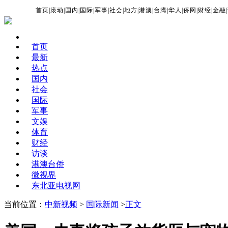
首页
|
滚动
|
国内
|
国际
|
军事
|
社会
|
地方
|
港澳
|
台湾
|
华人
|
侨网
|
财经
|
金融
|
首页
最新
热点
国内
社会
国际
军事
文娱
体育
财经
访谈
港澳台侨
微视界
东北亚电视网
当前位置：
中新视频
>
国际新闻
>
正文