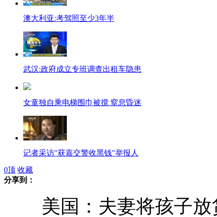
澳大利亚:考驾照至少3年半
武汉:政府成立专班调查出租车隐患
女童独自乘电梯围巾被搅 窒息昏迷
记者采访"获嘉交警收黑钱"举报人
0
顶
收藏
分享到：
沈阳零下15度上演模特秀 日薪1万
美国：夫妻将孩子放货