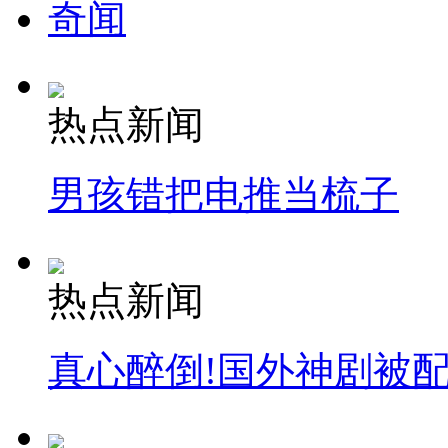
奇闻
热点新闻
男孩错把电推当梳子
热点新闻
真心醉倒!国外神剧被