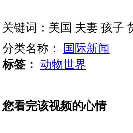
朝鲜：拟再次发射应用卫星
男子身怀绝技 能模仿50种动物神态
关键词：美国 夫妻 孩子 
实拍：无聊玩电击 美女被电倒在地
分类名称：
国际新闻
标签：
动物世界
实拍:出租狂飙 3分钟穿15分钟路
山西运城恶犬咬伤多人 警民合力深夜将其击毙
您看完该视频的心情
女孩北京地铁殴打老人 痛下狠手拳打脚踢