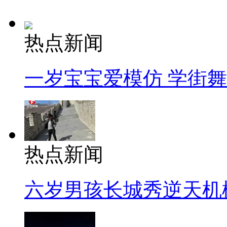
热点新闻
一岁宝宝爱模仿 学街
热点新闻
六岁男孩长城秀逆天机