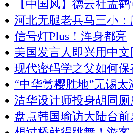
【中国风】德云社孟鹤
河北无腿老兵马三小：爬
信号灯Plus！浑身都亮
美国发言人即兴用中文
现代密码学之父如何保
“中华赏樱胜地”无锡
清华设计师投身胡同厕
盘点韩国瑜访大陆台前
想过桥就得跳舞！游客