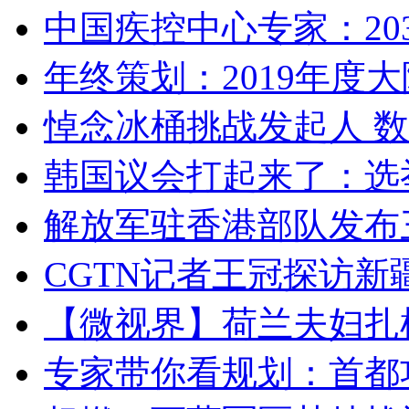
中国疾控中心专家：203
年终策划：2019年度大陆
悼念冰桶挑战发起人 数百
韩国议会打起来了：选举
解放军驻香港部队发布三
CGTN记者王冠探访新疆
【微视界】荷兰夫妇扎根青
专家带你看规划：首都功