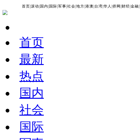
首页
|
滚动
|
国内
|
国际
|
军事
|
社会
|
地方
|
港澳
|
台湾
|
华人
|
侨网
|
财经
|
金融
|
首页
最新
热点
国内
社会
国际