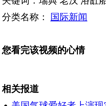
关键词：瑞典 老汉 浴缸船
分类名称：
国际新闻
手机信息被盗窃 小伙一周被骗两次
麦蒂独木难支 青岛遭遇四连败
您看完该视频的心情
新加坡遣返29名中国籍司机起诉5人
山西运城恶犬咬伤多人 警民合力深夜将其击毙
相关报道
女孩北京地铁殴打老人 痛下狠手拳打脚踢
美国气球爱好者上演现