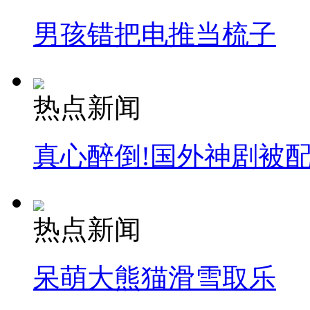
男孩错把电推当梳子
热点新闻
真心醉倒!国外神剧被
热点新闻
呆萌大熊猫滑雪取乐