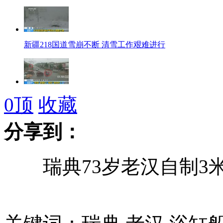
新疆218国道雪崩不断 清雪工作艰难进行
监控实拍面包车闯红灯将行驶电动车撞粉碎
0
顶
收藏
分享到：
美彩票史上第二高奖金被领养华裔儿童者独中
瑞典73岁老汉自制3米
拍客：华西村1:1复制故宫建博物馆