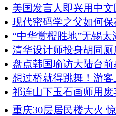
美国发言人即兴用中文
现代密码学之父如何保
“中华赏樱胜地”无锡
清华设计师投身胡同厕
盘点韩国瑜访大陆台前
想过桥就得跳舞！游客
祁连山下玉石画师用废
重庆30层居民楼大火