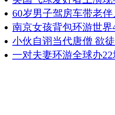
无痛分娩是否安全 医生回应
60岁男子驾房车带老
南京女孩背包环游世界4
外交部：反对强权政治霸凌主义
小伙自诩当代唐僧 欲徒
外交部：有关国家言论片面不公正
一对夫妻环游全球办2
安徽一实载49人客车翻车
走！跟着总书记去植树