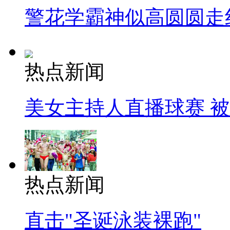
警花学霸神似高圆圆走
热点新闻
美女主持人直播球赛 
热点新闻
直击"圣诞泳装裸跑"