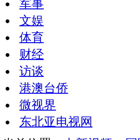
军事
文娱
体育
财经
访谈
港澳台侨
微视界
东北亚电视网