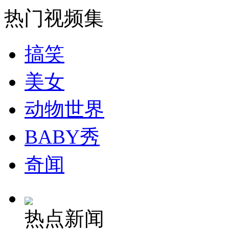
消防员救轻生者
花炮节热闹非凡
减压"枕头大战"
热门视频集
搞笑
纽约上演“枕头大战”
美女
司机酒驾遇交警 急速倒车逃窜
动物世界
BABY秀
奇闻
热点新闻