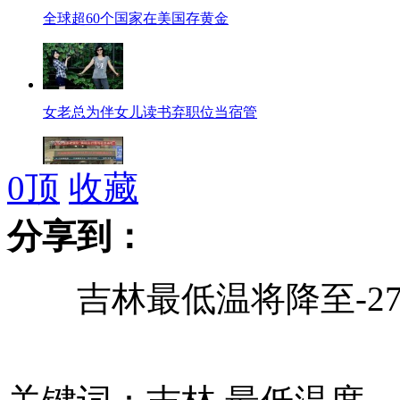
全球超60个国家在美国存黄金
女老总为伴女儿读书弃职位当宿管
0
顶
收藏
北京医改试点医药分开 行医不卖药
分享到：
吉林最低温将降至-27
美国防部扩大情报网 规模或与中情局相当
拍客：村民私设收费站 一天收入上千元