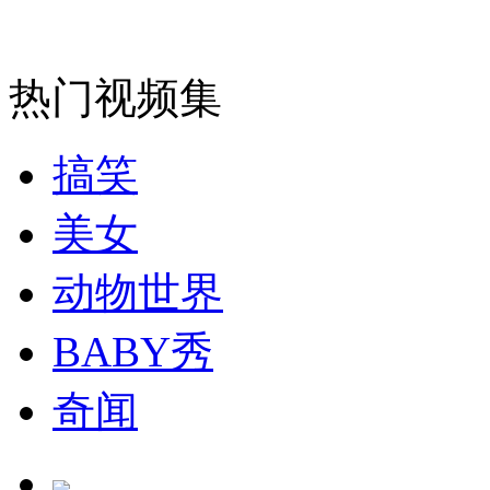
消防员救轻生者
花炮节热闹非凡
减压"枕头大战"
热门视频集
搞笑
纽约上演“枕头大战”
美女
司机酒驾遇交警 急速倒车逃窜
动物世界
BABY秀
奇闻