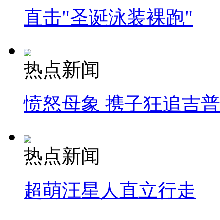
直击"圣诞泳装裸跑"
热点新闻
愤怒母象 携子狂追吉
热点新闻
超萌汪星人直立行走