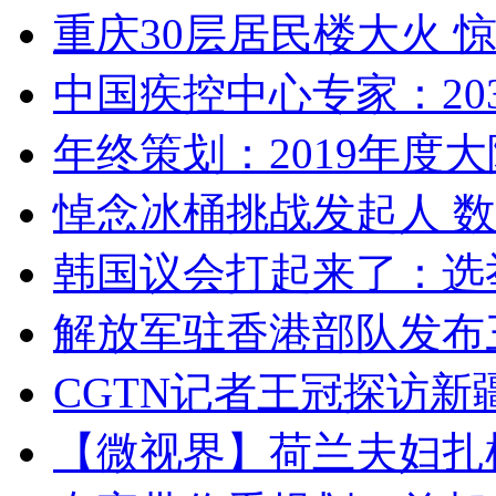
重庆30层居民楼大火
中国疾控中心专家：203
年终策划：2019年度大陆
悼念冰桶挑战发起人 数百
韩国议会打起来了：选举
解放军驻香港部队发布三
CGTN记者王冠探访新疆
【微视界】荷兰夫妇扎根青