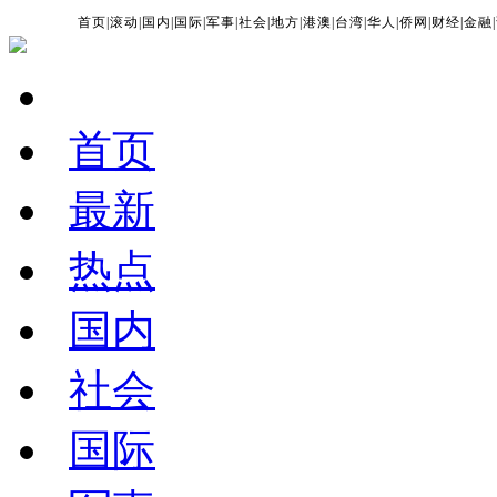
首页
|
滚动
|
国内
|
国际
|
军事
|
社会
|
地方
|
港澳
|
台湾
|
华人
|
侨网
|
财经
|
金融
|
首页
最新
热点
国内
社会
国际