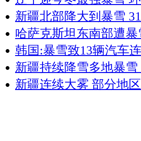
女孩北京地铁殴打老人 痛下狠手拳打脚踢
新疆北部降大到暴雪 31
哈萨克斯坦东南部遭暴
无痛分娩是否安全 医生回应
韩国:暴雪致13辆汽车
外交部：反对强权政治霸凌主义
新疆持续降雪多地暴雪 
外交部：有关国家言论片面不公正
新疆连续大雾 部分地
安徽一实载49人客车翻车
走！跟着总书记去植树