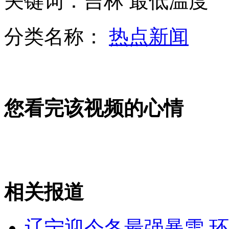
关键词：吉林 最低温度
分类名称：
热点新闻
江西古村担心被破坏不愿大规模招商
美扩充军事情报队伍求低成本高回报
您看完该视频的心情
医院挂条幅庆贺住院病人超4万人次
相关报道
山西运城恶犬咬伤多人 警民合力深夜将其击毙
辽宁迎今冬最强暴雪 