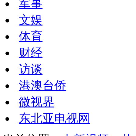
军事
文娱
体育
财经
访谈
港澳台侨
微视界
东北亚电视网