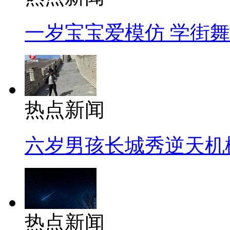
一岁宝宝爱模仿 学街
热点新闻
六岁男孩长城秀逆天机
热点新闻