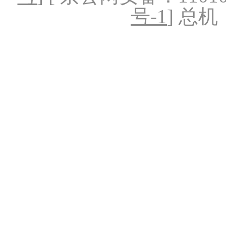
号-1
] 总机：