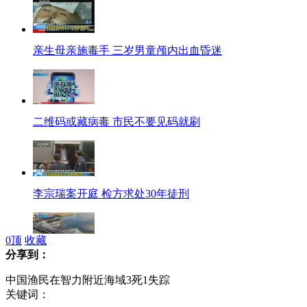
亲生母亲施毒手 三岁男童颅内出血昏迷
二维码或藏病毒 市民不要见码就刷
李宗瑞案开庭 检方求处30年徒刑
0
顶
收藏
分享到：
加拿大温哥华开通十车道超宽大桥
中国渔民在智力附近海域3死1失踪
关键词：