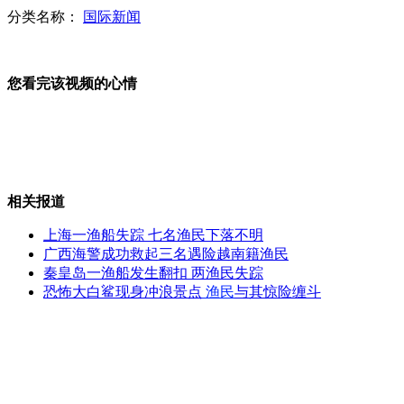
分类名称：
国际新闻
幼师组织学生打女童290拳 女童性格变孤僻
您看完该视频的心情
百名中老年妇女走T台过模特瘾
相关报道
幼儿算不出题 10分钟被幼师抽70耳光
上海一渔船失踪 七名渔民下落不明
广西海警成功救起三名遇险越南籍渔民
秦皇岛一渔船发生翻扣 两渔民失踪
恐怖大白鲨现身冲浪景点
渔民
与其惊险缠斗
全球首个香烟统一包装法律生效