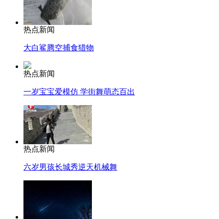
热点新闻
大白鲨腾空捕食猎物
热点新闻
一岁宝宝爱模仿 学街舞萌态百出
热点新闻
六岁男孩长城秀逆天机械舞