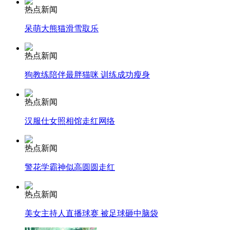
热点新闻
安徽一实载49人客车翻车
呆萌大熊猫滑雪取乐
热点新闻
狗教练陪伴最胖猫咪 训练成功瘦身
走！跟着总书记去植树
热点新闻
消防员救轻生者
花炮节热闹非凡
减压"枕头大战"
汉服仕女照相馆走红网络
热点新闻
警花学霸神似高圆圆走红
纽约上演“枕头大战”
热点新闻
司机酒驾遇交警 急速倒车逃窜
美女主持人直播球赛 被足球砸中脑袋