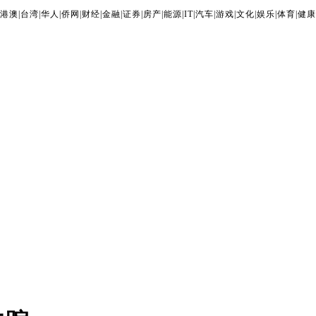
港澳
|
台湾
|
华人
|
侨网
|
财经
|
金融
|
证券
|
房产
|
能源
|
IT
|
汽车
|
游戏
|
文化
|
娱乐
|
体育
|
健康