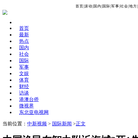
首页
|
滚动
|
国内
|
国际
|
军事
|
社会
|
地方
|
首页
最新
热点
国内
社会
国际
军事
文娱
体育
财经
访谈
港澳台侨
微视界
东北亚电视网
当前位置：
中新视频
>
国际新闻
>
正文