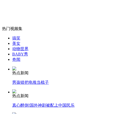
6小时蛮横体罚 生父打死6岁女儿
山西运城恶犬咬伤多人 警民合力深夜将其击毙
热门视频集
搞笑
美女
女孩北京地铁殴打老人 痛下狠手拳打脚踢
动物世界
BABY秀
奇闻
无痛分娩是否安全 医生回应
热点新闻
外交部：反对强权政治霸凌主义
男孩错把电推当梳子
热点新闻
外交部：有关国家言论片面不公正
真心醉倒!国外神剧被配上中国民乐