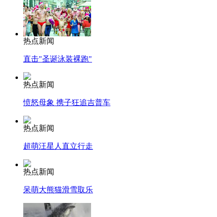
热点新闻
直击"圣诞泳装裸跑"
热点新闻
愤怒母象 携子狂追吉普车
热点新闻
超萌汪星人直立行走
热点新闻
呆萌大熊猫滑雪取乐