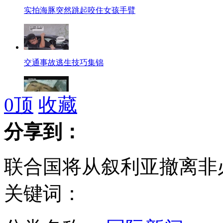
实拍海豚突然跳起咬住女孩手臂
交通事故逃生技巧集锦
0
顶
收藏
亲生母亲施毒手 三岁男童颅内出血昏迷
分享到：
联合国将从叙利亚撤离非
二维码或藏病毒 市民不要见码就刷
关键词：
李宗瑞迷奸案首开庭 或获刑30年