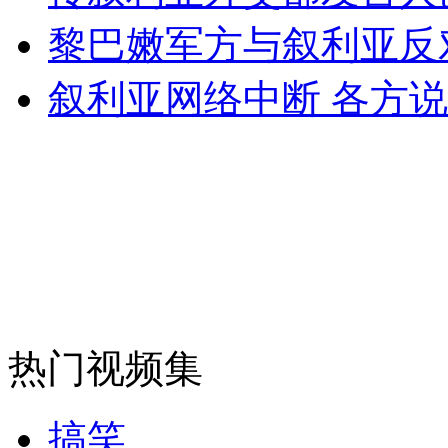
女孩北京地铁殴打老人 痛下狠手拳打脚踢
黎巴嫩军方与叙利亚反
叙利亚网络中断 各方
无痛分娩是否安全 医生回应
外交部：反对强权政治霸凌主义
外交部：有关国家言论片面不公正
安徽一实载49人客车翻车
热门视频集
搞笑