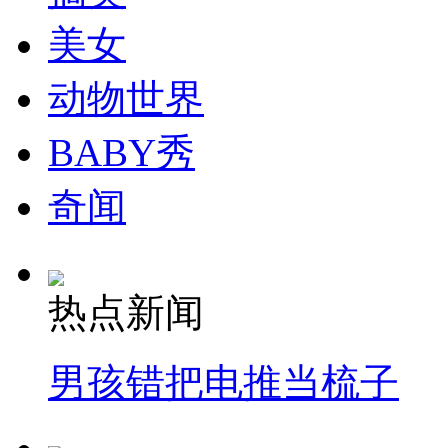
走！跟着总书记去植树
美女
消防员救轻生者
花炮节热闹非凡
减压"枕头大战"
动物世界
BABY秀
纽约上演“枕头大战”
奇闻
司机酒驾遇交警 急速倒车逃窜
热点新闻
男孩错把电推当梳子