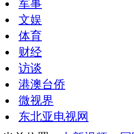
军事
文娱
体育
财经
访谈
港澳台侨
微视界
东北亚电视网