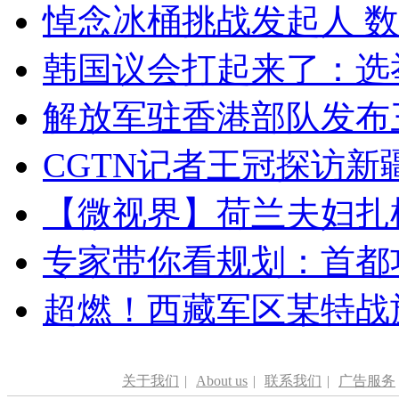
悼念冰桶挑战发起人 数百
韩国议会打起来了：选举
解放军驻香港部队发布三
CGTN记者王冠探访新疆
【微视界】荷兰夫妇扎根青
专家带你看规划：首都功
超燃！西藏军区某特战
关于我们
|
About us
|
联系我们
|
广告服务