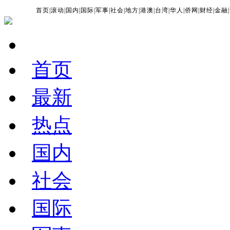
首页
|
滚动
|
国内
|
国际
|
军事
|
社会
|
地方
|
港澳
|
台湾
|
华人
|
侨网
|
财经
|
金融
|
首页
最新
热点
国内
社会
国际