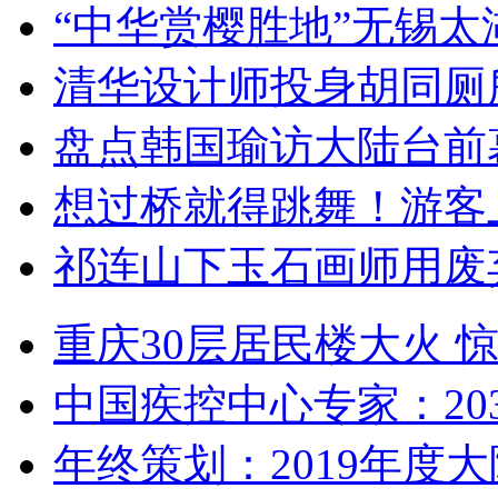
“中华赏樱胜地”无锡
清华设计师投身胡同厕
盘点韩国瑜访大陆台前
想过桥就得跳舞！游客
祁连山下玉石画师用废
重庆30层居民楼大火
中国疾控中心专家：203
年终策划：2019年度大陆