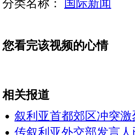
分类名称：
国际新闻
加拿大温哥华开通十车道超宽大桥
您看完该视频的心情
幼师组织学生打女童290拳 女童性格变孤僻
相关报道
百名中老年妇女走T台过模特瘾
叙利亚首都郊区冲突激
山西运城恶犬咬伤多人 警民合力深夜将其击毙
传叙利亚外交部发言人