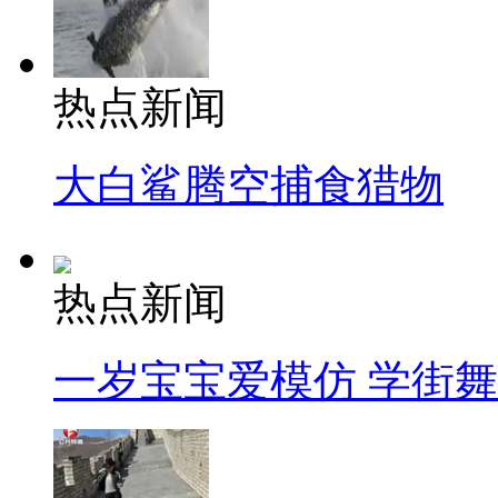
热点新闻
大白鲨腾空捕食猎物
热点新闻
一岁宝宝爱模仿 学街