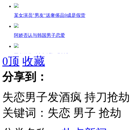
某女演员"男友"送奢侈品9成是假货
阿娇否认与韩国男子恋爱
网友效仿《少年派》玩创意
0
顶
收藏
分享到：
男子捡失物归还 失主冷眼相对
失恋男子发酒疯 持刀抢
研究称光头更有影响力
关键词：失恋 男子 抢劫
众"神奇座驾"现身波兰汽车展