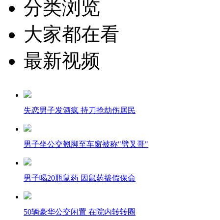
分类浏览
大家都在看
最新视频
失恋男子发酒疯 持刀抢劫伤居民
男子坐公交翘脚至车窗被称"劈叉哥"
男子喝20瓶鼠药 因鼠药掺假保命
50辆豪华公交闲置 在院内转转圈