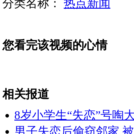
分类名称：
热点新闻
山西运城恶犬咬伤多人 警民合力深夜将其击毙
女孩北京地铁殴打老人 痛下狠手拳打脚踢
您看完该视频的心情
无痛分娩是否安全 医生回应
外交部：反对强权政治霸凌主义
相关报道
外交部：有关国家言论片面不公正
8岁小学生“失恋”号啕大哭
男子失恋后偷窃邻家 被
安徽一实载49人客车翻车