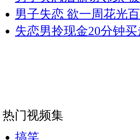
男子失恋 欲一周花光
失恋男拎现金20分钟买
走！跟着总书记去植树
消防员救轻生者
花炮节热闹非凡
减压"枕头大战"
纽约上演“枕头大战”
司机酒驾遇交警 急速倒车逃窜
热门视频集
搞笑