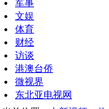
军事
文娱
体育
财经
访谈
港澳台侨
微视界
东北亚电视网