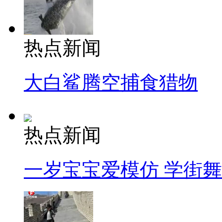
热点新闻
大白鲨腾空捕食猎物
热点新闻
一岁宝宝爱模仿 学街