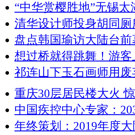
“中华赏樱胜地”无锡
清华设计师投身胡同厕
盘点韩国瑜访大陆台前
想过桥就得跳舞！游客
祁连山下玉石画师用废
重庆30层居民楼大火
中国疾控中心专家：203
年终策划：2019年度大陆