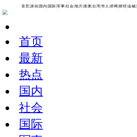
首页
|
滚动
|
国内
|
国际
|
军事
|
社会
|
地方
|
港澳
|
台湾
|
华人
|
侨网
|
财经
|
金融
|
首页
最新
热点
国内
社会
国际