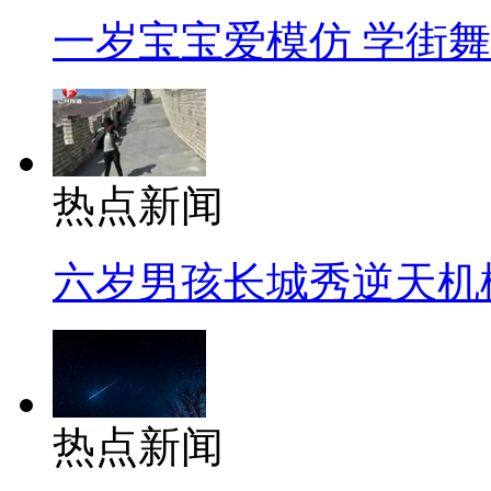
一岁宝宝爱模仿 学街
热点新闻
六岁男孩长城秀逆天机
热点新闻