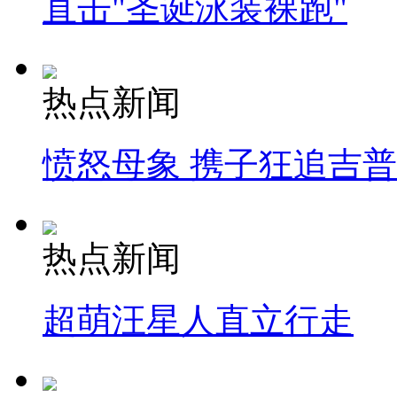
直击"圣诞泳装裸跑"
热点新闻
愤怒母象 携子狂追吉
热点新闻
超萌汪星人直立行走