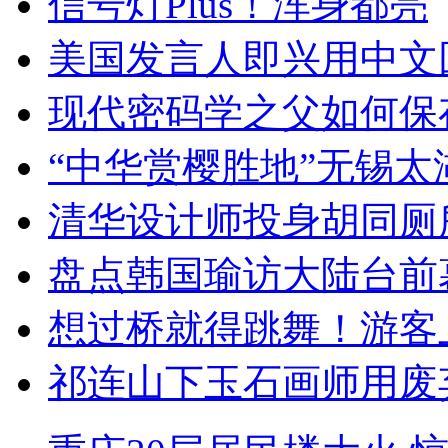
信号灯Plus！浑身都亮
美国发言人即兴用中文
现代密码学之父如何保
“中华赏樱胜地”无锡
清华设计师投身胡同厕
盘点韩国瑜访大陆台前
想过桥就得跳舞！游客
祁连山下玉石画师用废