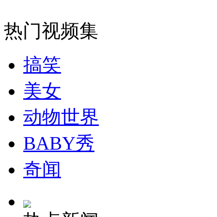
无痛分娩是否安全 医生回应
热门视频集
外交部：反对强权政治霸凌主义
搞笑
外交部：有关国家言论片面不公正
美女
动物世界
安徽一实载49人客车翻车
BABY秀
奇闻
走！跟着总书记去植树
消防员救轻生者
花炮节热闹非凡
减压"枕头大战"