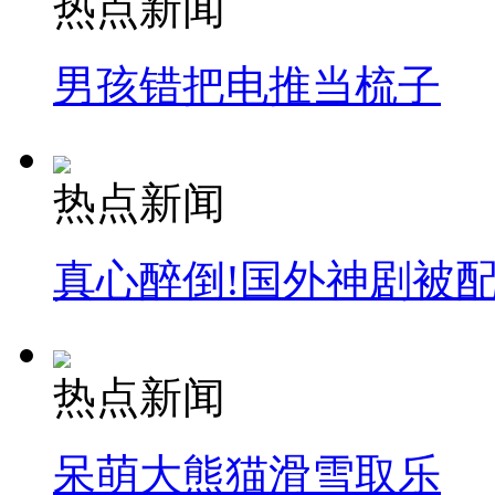
热点新闻
男孩错把电推当梳子
纽约上演“枕头大战”
司机酒驾遇交警 急速倒车逃窜
热点新闻
真心醉倒!国外神剧被
热点新闻
呆萌大熊猫滑雪取乐