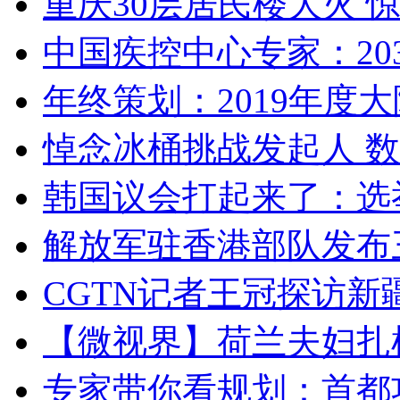
重庆30层居民楼大火
中国疾控中心专家：203
年终策划：2019年度大陆
悼念冰桶挑战发起人 数百
韩国议会打起来了：选举
解放军驻香港部队发布三
CGTN记者王冠探访新疆
【微视界】荷兰夫妇扎根青
专家带你看规划：首都功