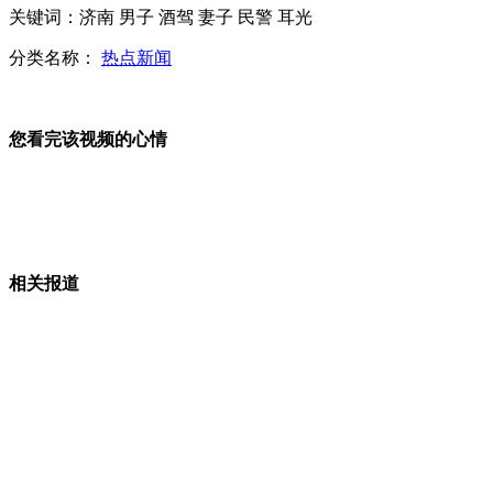
印度幼象穿越铁道遭火车冲撞死亡
关键词：济南 男子 酒驾 妻子 民警 耳光
分类名称：
热点新闻
美国小镇现近两千七百吨爆炸物
您看完该视频的心情
美国男子研发出陆空两栖摩托车
发烧友玩动力伞撞上大楼 悬挂楼顶
相关报道
山西运城恶犬咬伤多人 警民合力深夜将其击毙
女孩北京地铁殴打老人 痛下狠手拳打脚踢