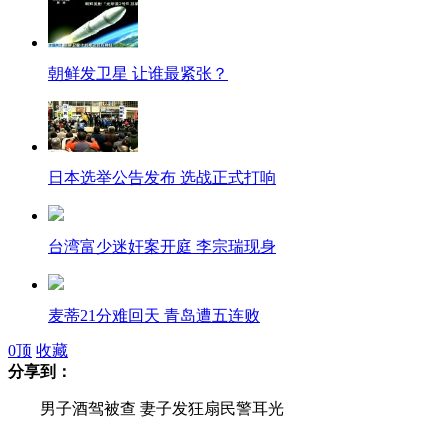
朝鲜发卫星 让谁最紧张？
日本选举公告发布 选战正式打响
台湾富少迷奸案开庭 李宗瑞现身
麦蒂21分难回天 青岛遭五连败
0
顶
收藏
分享到：
台球高手扔白毛巾认输遭拒被清台
男子酒驾被查 妻子发狂扇民警耳光