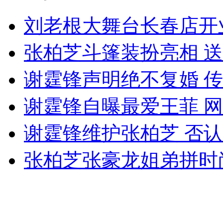
女孩北京地铁殴打老人 痛下狠手拳打脚踢
刘老根大舞台长春店开
张柏芝斗篷装扮亮相 
无痛分娩是否安全 医生回应
谢霆锋声明绝不复婚 
外交部：反对强权政治霸凌主义
谢霆锋自曝最爱王菲 
外交部：有关国家言论片面不公正
谢霆锋维护张柏芝 否
张柏芝张豪龙姐弟拼时
安徽一实载49人客车翻车