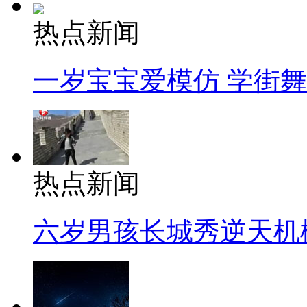
热点新闻
一岁宝宝爱模仿 学街
热点新闻
六岁男孩长城秀逆天机