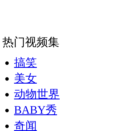
走！跟着总书记去植树
消防员救轻生者
花炮节热闹非凡
减压"枕头大战"
热门视频集
纽约上演“枕头大战”
搞笑
司机酒驾遇交警 急速倒车逃窜
美女
动物世界
BABY秀
奇闻