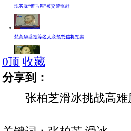
现实版“骑马舞”被交警驱赶
梵高华盛顿等名人亲笔书信将拍卖
0
顶
收藏
性侵案开审 李宗瑞认错不认罪
分享到：
张柏芝滑冰挑战高难
拍客：众人营救撞墙的酒驾男
男子开奥迪盗窃 别墅被洗劫一空