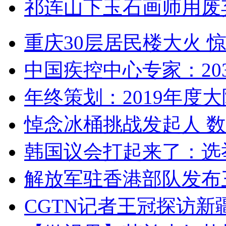
祁连山下玉石画师用废
重庆30层居民楼大火
中国疾控中心专家：203
年终策划：2019年度大陆
悼念冰桶挑战发起人 数百
韩国议会打起来了：选举
解放军驻香港部队发布三
CGTN记者王冠探访新疆