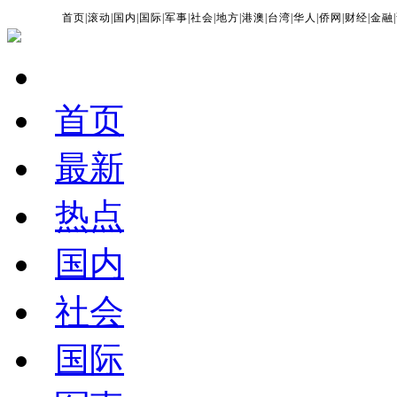
首页
|
滚动
|
国内
|
国际
|
军事
|
社会
|
地方
|
港澳
|
台湾
|
华人
|
侨网
|
财经
|
金融
|
首页
最新
热点
国内
社会
国际