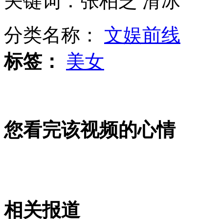
关键词：张柏芝 滑冰
分类名称：
文娱前线
饭店铁笼囚禁宠物狗引爱狗人士不满
标签：
美女
男教师逃离中小学 称无发展空间
您看完该视频的心情
拍客：供电职工上班赌牌消遣
山西运城恶犬咬伤多人 警民合力深夜将其击毙
相关报道