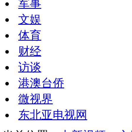
军事
文娱
体育
财经
访谈
港澳台侨
微视界
东北亚电视网