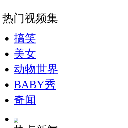
女孩北京地铁殴打老人 痛下狠手拳打脚踢
热门视频集
无痛分娩是否安全 医生回应
搞笑
外交部：反对强权政治霸凌主义
美女
外交部：有关国家言论片面不公正
动物世界
BABY秀
安徽一实载49人客车翻车
奇闻
走！跟着总书记去植树