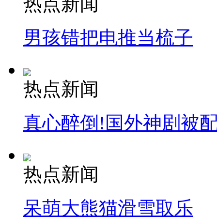
热点新闻
消防员救轻生者
花炮节热闹非凡
减压"枕头大战"
男孩错把电推当梳子
纽约上演“枕头大战”
热点新闻
司机酒驾遇交警 急速倒车逃窜
真心醉倒!国外神剧被
热点新闻
呆萌大熊猫滑雪取乐