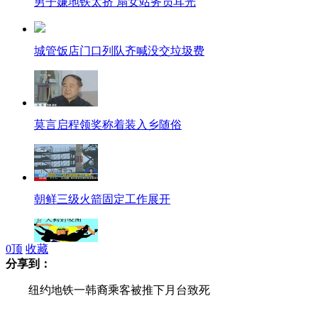
男子嫌地铁太挤 扇女站务员耳光
城管饭店门口列队齐喊没交垃圾费
莫言启程领奖称着装入乡随俗
朝鲜三级火箭固定工作展开
0
顶
收藏
分享到：
澳洲:男子咬警犬遭指控
纽约地铁一韩裔乘客被推下月台致死