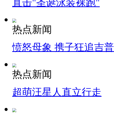
直击"圣诞泳装裸跑"
热点新闻
愤怒母象 携子狂追吉
热点新闻
超萌汪星人直立行走