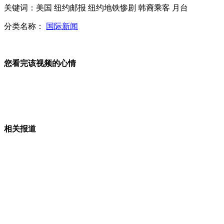
关键词：美国 纽约邮报 纽约地铁惨剧 韩裔乘客 月台
朝鲜发卫星 让谁最紧张？
分类名称：
国际新闻
您看完该视频的心情
日本选举公告发布 选战正式打响
台湾富少迷奸案开庭 李宗瑞现身
相关报道
小猫被困树上 男子施救坠树身亡
山西运城恶犬咬伤多人 警民合力深夜将其击毙