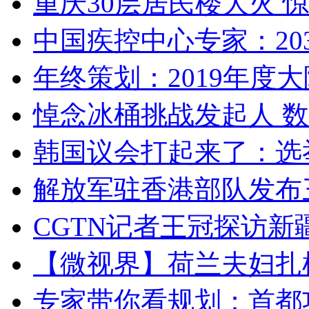
重庆30层居民楼大火
中国疾控中心专家：203
年终策划：2019年度大陆
悼念冰桶挑战发起人 数百
韩国议会打起来了：选举
解放军驻香港部队发布三
CGTN记者王冠探访新疆
【微视界】荷兰夫妇扎根青
专家带你看规划：首都功