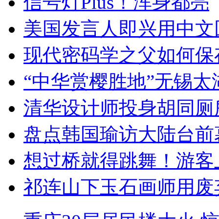
信号灯Plus！浑身都亮
美国发言人即兴用中文
现代密码学之父如何保
“中华赏樱胜地”无锡
清华设计师投身胡同厕
盘点韩国瑜访大陆台前
想过桥就得跳舞！游客
祁连山下玉石画师用废