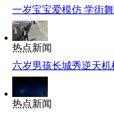
一岁宝宝爱模仿 学街
热点新闻
六岁男孩长城秀逆天机
热点新闻