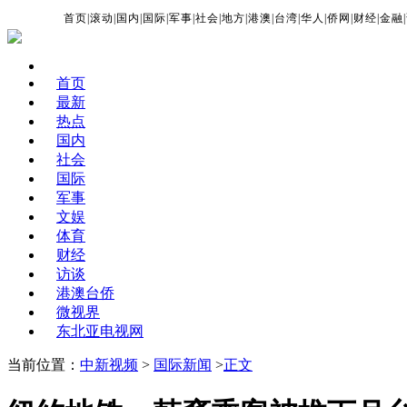
首页
|
滚动
|
国内
|
国际
|
军事
|
社会
|
地方
|
港澳
|
台湾
|
华人
|
侨网
|
财经
|
金融
|
首页
最新
热点
国内
社会
国际
军事
文娱
体育
财经
访谈
港澳台侨
微视界
东北亚电视网
当前位置：
中新视频
>
国际新闻
>
正文