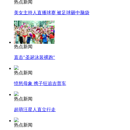
热点新闻
美女主持人直播球赛 被足球砸中脑袋
热点新闻
直击"圣诞泳装裸跑"
热点新闻
愤怒母象 携子狂追吉普车
热点新闻
超萌汪星人直立行走
热点新闻