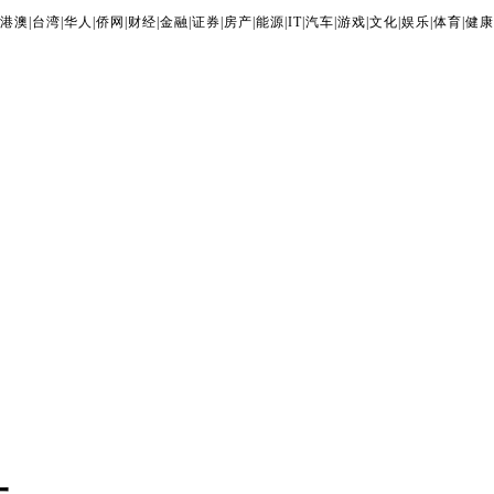
港澳
|
台湾
|
华人
|
侨网
|
财经
|
金融
|
证券
|
房产
|
能源
|
IT
|
汽车
|
游戏
|
文化
|
娱乐
|
体育
|
健康