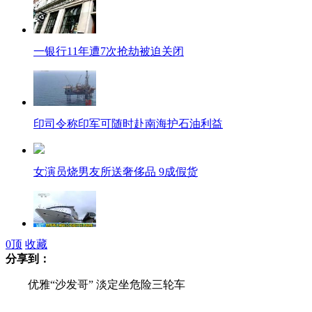
一银行11年遭7次抢劫被迫关闭
印司令称印军可随时赴南海护石油利益
女演员烧男友所送奢侈品 9成假货
0
顶
收藏
世家两大邮轮公司避开日本航线
分享到：
优雅“沙发哥” 淡定坐危险三轮车