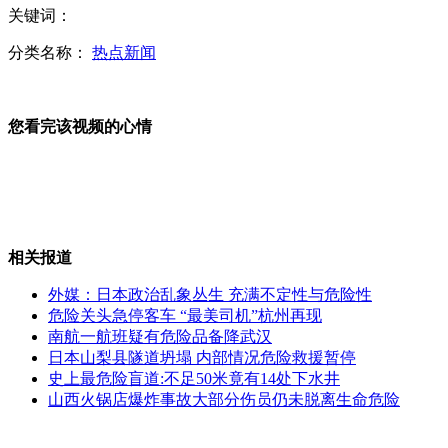
朱之文成名大衣拍出51.8万高价
关键词：
分类名称：
热点新闻
小学男生未写作业被罚当中脱裤子
您看完该视频的心情
黄奕男友晒甜蜜合照回应结婚传闻
相关报道
外媒：日本政治乱象丛生 充满不定性与危险性
危险关头急停客车 “最美司机”杭州再现
14华裔少女 "地沟油变宝"震动全美
南航一航班疑有危险品备降武汉
日本山梨县隧道坍塌 内部情况危险救援暂停
史上最危险盲道:不足50米竟有14处下水井
山西火锅店爆炸事故大部分伤员仍未脱离生命危险
汕头内衣厂遭纵火 14名少女殒命