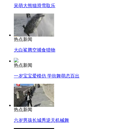
呆萌大熊猫滑雪取乐
热点新闻
大白鲨腾空捕食猎物
热点新闻
一岁宝宝爱模仿 学街舞萌态百出
热点新闻
六岁男孩长城秀逆天机械舞