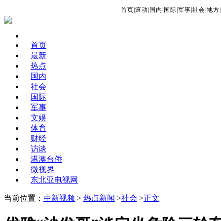
首页
|
滚动
|
国内
|
国际
|
军事
|
社会
|
地方
|
首页
最新
热点
国内
社会
国际
军事
文娱
体育
财经
访谈
港澳台侨
微视界
东北亚电视网
当前位置：
中新视频
>
热点新闻
>
社会
>
正文