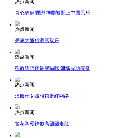
热点新闻
安徽一实载49人客车翻车
真心醉倒!国外神剧被配上中国民乐
热点新闻
走！跟着总书记去植树
呆萌大熊猫滑雪取乐
热点新闻
消防员救轻生者
花炮节热闹非凡
减压"枕头大战"
狗教练陪伴最胖猫咪 训练成功瘦身
热点新闻
纽约上演“枕头大战”
汉服仕女照相馆走红网络
热点新闻
司机酒驾遇交警 急速倒车逃窜
警花学霸神似高圆圆走红