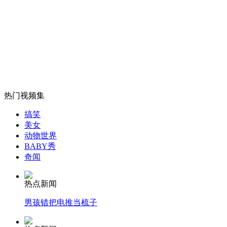
山西运城恶犬咬伤多人 警民合力深夜将其击毙
女孩北京地铁殴打老人 痛下狠手拳打脚踢
热门视频集
无痛分娩是否安全 医生回应
搞笑
美女
动物世界
BABY秀
外交部：反对强权政治霸凌主义
奇闻
外交部：有关国家言论片面不公正
热点新闻
男孩错把电推当梳子