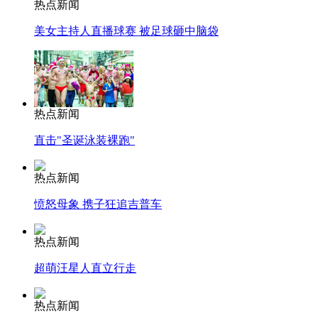
热点新闻
美女主持人直播球赛 被足球砸中脑袋
热点新闻
直击"圣诞泳装裸跑"
热点新闻
愤怒母象 携子狂追吉普车
热点新闻
超萌汪星人直立行走
热点新闻