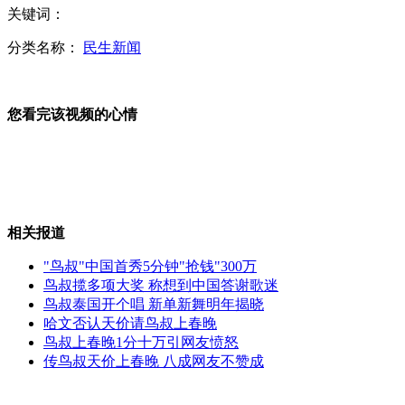
关键词：
抽查血钙很坑爹 实为医院创收项目
分类名称：
民生新闻
您看完该视频的心情
宠物猫趣照表情严肃酷似"蝙蝠侠"
网友归纳太原出租车拒载"十不拉"
相关报道
"鸟叔"中国首秀5分钟"抢钱"300万
鸟叔揽多项大奖 称想到中国答谢歌迷
鸟叔泰国开个唱 新单新舞明年揭晓
六旬老人欲劝架遭暴打 意外失右眼
哈文否认天价请鸟叔上春晚
鸟叔上春晚1分十万引网友愤怒
传鸟叔天价上春晚 八成网友不赞成