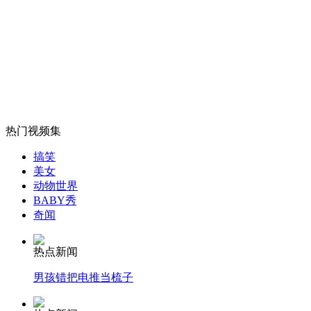
美编造"中国准备两场战争" 为制约中军力发展
山西运城恶犬咬伤多人 警民合力深夜将其击毙
女孩北京地铁殴打老人 痛下狠手拳打脚踢
热门视频集
搞笑
美女
无痛分娩是否安全 医生回应
动物世界
BABY秀
奇闻
外交部：反对强权政治霸凌主义
热点新闻
外交部：有关国家言论片面不公正
男孩错把电推当梳子