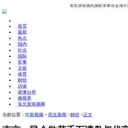
首页
|
滚动
|
国内
|
国际
|
军事
|
社会
|
地方
|
首页
最新
热点
国内
社会
国际
军事
文娱
体育
财经
访谈
港澳台侨
微视界
东北亚电视网
当前位置：
中新视频
>
民生新闻
>
财经
>
正文