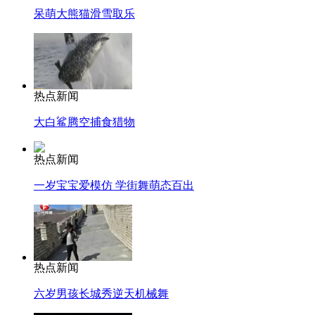
呆萌大熊猫滑雪取乐
热点新闻
大白鲨腾空捕食猎物
热点新闻
一岁宝宝爱模仿 学街舞萌态百出
热点新闻
六岁男孩长城秀逆天机械舞