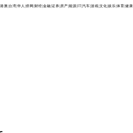
港澳
|
台湾
|
华人
|
侨网
|
财经
|
金融
|
证券
|
房产
|
能源
|
IT
|
汽车
|
游戏
|
文化
|
娱乐
|
体育
|
健康