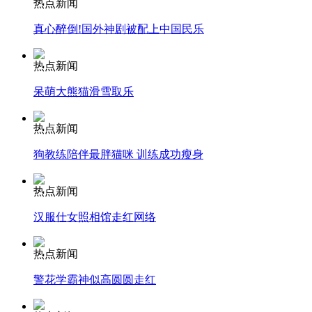
热点新闻
真心醉倒!国外神剧被配上中国民乐
安徽一实载49人客车翻车
热点新闻
呆萌大熊猫滑雪取乐
走！跟着总书记去植树
热点新闻
狗教练陪伴最胖猫咪 训练成功瘦身
消防员救轻生者
花炮节热闹非凡
减压"枕头大战"
热点新闻
汉服仕女照相馆走红网络
纽约上演“枕头大战”
热点新闻
警花学霸神似高圆圆走红
司机酒驾遇交警 急速倒车逃窜