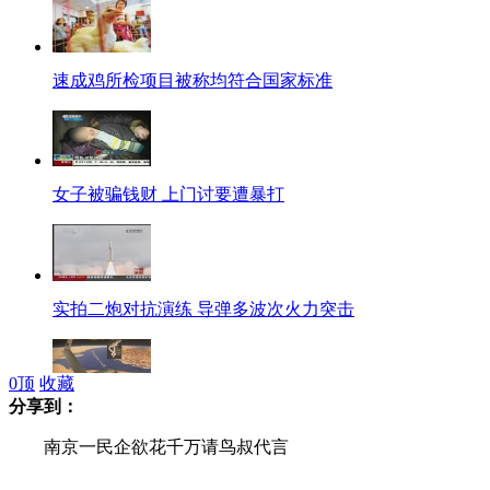
速成鸡所检项目被称均符合国家标准
女子被骗钱财 上门讨要遭暴打
实拍二炮对抗演练 导弹多波次火力突击
0
顶
收藏
分享到：
伊朗称捕获美军无人机 美方否认
南京一民企欲花千万请鸟叔代言