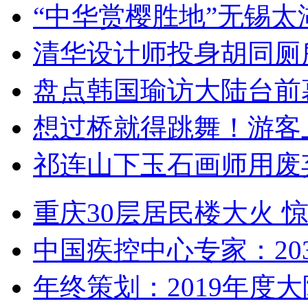
“中华赏樱胜地”无锡
清华设计师投身胡同厕
盘点韩国瑜访大陆台前
想过桥就得跳舞！游客
祁连山下玉石画师用废
重庆30层居民楼大火
中国疾控中心专家：203
年终策划：2019年度大陆