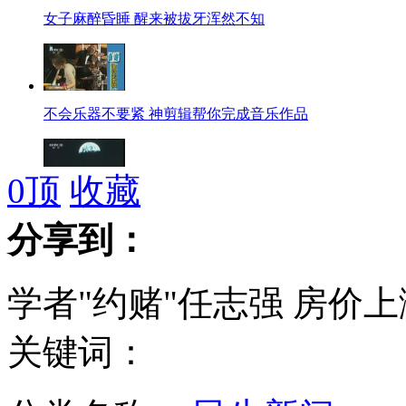
女子麻醉昏睡 醒来被拔牙浑然不知
不会乐器不要紧 神剪辑帮你完成音乐作品
0
顶
收藏
美曾计划在月球引爆核弹显军事实力
分享到：
学者"约赌"任志强 房价
格兰仕曝滚筒洗衣机出口600国内卖3千
关键词：
中国最高审判机关首度开门迎网友