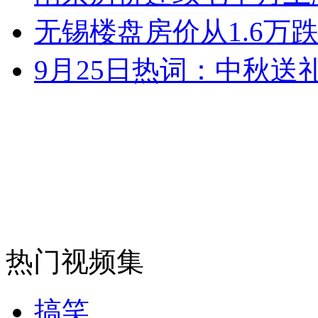
女孩北京地铁殴打老人 痛下狠手拳打脚踢
无锡楼盘房价从1.6万跌
9月25日热词：中秋送
无痛分娩是否安全 医生回应
外交部：反对强权政治霸凌主义
外交部：有关国家言论片面不公正
安徽一实载49人客车翻车
热门视频集
搞笑