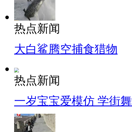
热点新闻
大白鲨腾空捕食猎物
热点新闻
一岁宝宝爱模仿 学街