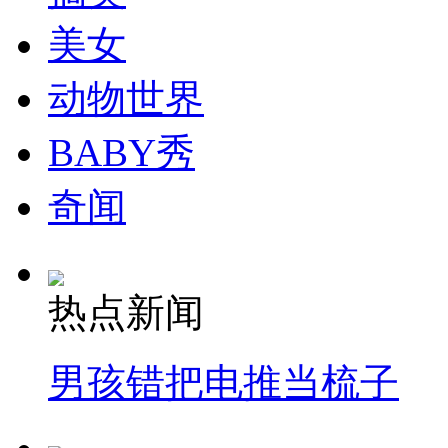
走！跟着总书记去植树
美女
消防员救轻生者
花炮节热闹非凡
减压"枕头大战"
动物世界
BABY秀
纽约上演“枕头大战”
奇闻
司机酒驾遇交警 急速倒车逃窜
热点新闻
男孩错把电推当梳子