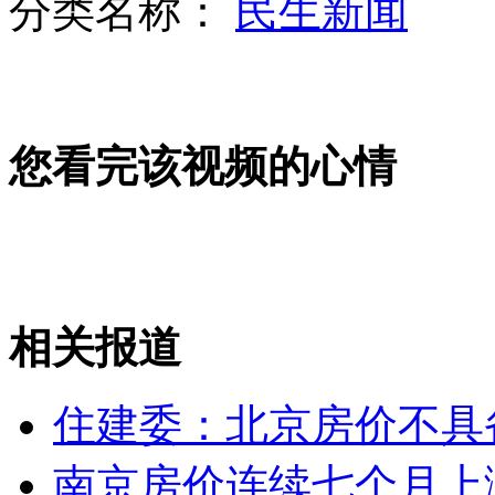
分类名称：
民生新闻
台女子未婚生子求助 网友帮忙反挨告
您看完该视频的心情
23名城管饭店门口齐喊没交垃圾费
相关报道
陕西城管列队齐喊“没交垃圾费”
住建委：北京房价不具
山西运城恶犬咬伤多人 警民合力深夜将其击毙
南京房价连续七个月上