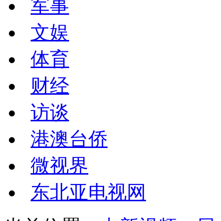
军事
文娱
体育
财经
访谈
港澳台侨
微视界
东北亚电视网