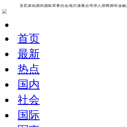
首页
|
滚动
|
国内
|
国际
|
军事
|
社会
|
地方
|
港澳
|
台湾
|
华人
|
侨网
|
财经
|
金融
|
首页
最新
热点
国内
社会
国际