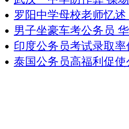
外交部：有关国家言论片面不公正
罗阳中学母校老师忆述
男子坐豪车考公务员 华
安徽一实载49人客车翻车
印度公务员考试录取率
泰国公务员高福利促使
走！跟着总书记去植树
消防员救轻生者
花炮节热闹非凡
减压"枕头大战"
纽约上演“枕头大战”