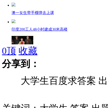
澳一女生带手榴弹去上课
印度200工人48小时建成30米高楼
0
顶
收藏
汕头致14死纵火案嫌犯称不后悔
分享到：
大学生百度求答案 出题
汕头纵火案亲历者讲述事发惊魂一刻
拍客：跑车警车前疯狂漂移挑衅警察