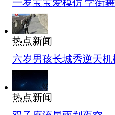
一岁宝宝爱模仿 学街
热点新闻
六岁男孩长城秀逆天机
热点新闻