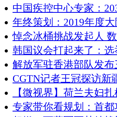
中国疾控中心专家：203
年终策划：2019年度大陆
悼念冰桶挑战发起人 数百
韩国议会打起来了：选举
解放军驻香港部队发布三
CGTN记者王冠探访新疆
【微视界】荷兰夫妇扎根青
专家带你看规划：首都功