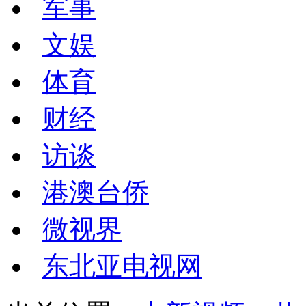
军事
文娱
体育
财经
访谈
港澳台侨
微视界
东北亚电视网