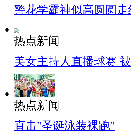
警花学霸神似高圆圆走
热点新闻
美女主持人直播球赛 
热点新闻
直击"圣诞泳装裸跑"