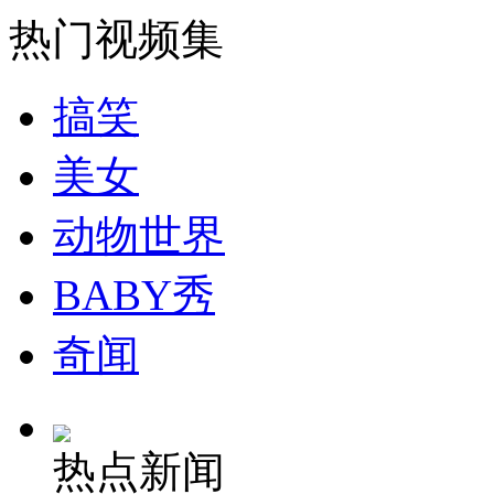
热门视频集
司机酒驾遇交警 急速倒车逃窜
搞笑
美女
动物世界
BABY秀
奇闻
热点新闻