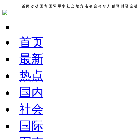
首页
|
滚动
|
国内
|
国际
|
军事
|
社会
|
地方
|
港澳
|
台湾
|
华人
|
侨网
|
财经
|
金融
|
首页
最新
热点
国内
社会
国际