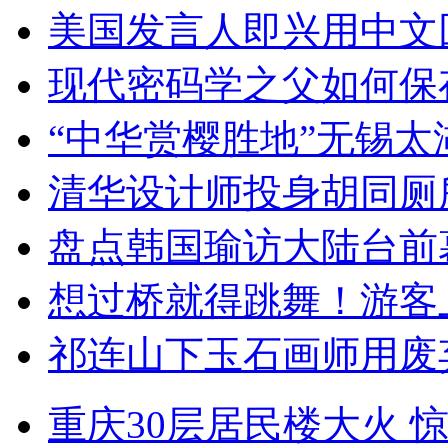
美国发言人即兴用中文
现代密码学之父如何保
“中华赏樱胜地”无锡
清华设计师投身胡同厕
盘点韩国瑜访大陆台前
想过桥就得跳舞！游客
祁连山下玉石画师用废
重庆30层居民楼大火