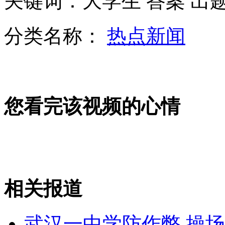
关键词：大学生 答案 出
分类名称：
热点新闻
独行大盗锁定高端小区 获利近百万
山西运城恶犬咬伤多人 警民合力深夜将其击毙
您看完该视频的心情
女孩北京地铁殴打老人 痛下狠手拳打脚踢
无痛分娩是否安全 医生回应
相关报道
外交部：反对强权政治霸凌主义
武汉一中学防作弊 操