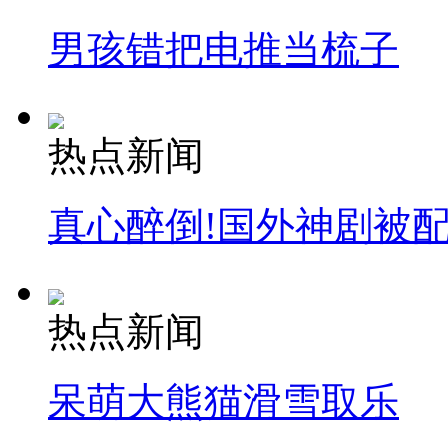
男孩错把电推当梳子
热点新闻
真心醉倒!国外神剧被
热点新闻
呆萌大熊猫滑雪取乐