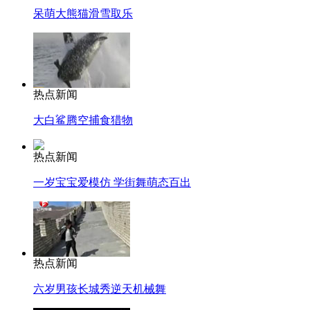
呆萌大熊猫滑雪取乐
热点新闻
大白鲨腾空捕食猎物
热点新闻
一岁宝宝爱模仿 学街舞萌态百出
热点新闻
六岁男孩长城秀逆天机械舞