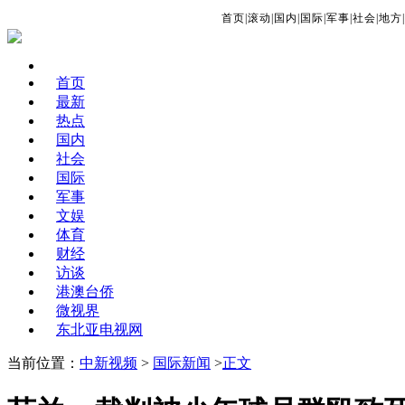
首页
|
滚动
|
国内
|
国际
|
军事
|
社会
|
地方
|
首页
最新
热点
国内
社会
国际
军事
文娱
体育
财经
访谈
港澳台侨
微视界
东北亚电视网
当前位置：
中新视频
>
国际新闻
>
正文