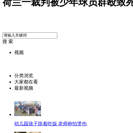
荷兰一裁判被少年球员群殴致
搜 索
视频
分类浏览
大家都在看
最新视频
幼儿园孩子跪着吃饭 老师称怕烫伤