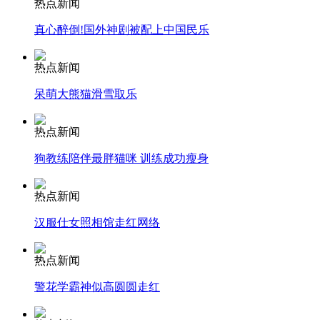
热点新闻
真心醉倒!国外神剧被配上中国民乐
安徽一实载49人客车翻车
热点新闻
呆萌大熊猫滑雪取乐
走！跟着总书记去植树
热点新闻
狗教练陪伴最胖猫咪 训练成功瘦身
消防员救轻生者
花炮节热闹非凡
减压"枕头大战"
热点新闻
汉服仕女照相馆走红网络
纽约上演“枕头大战”
热点新闻
警花学霸神似高圆圆走红
司机酒驾遇交警 急速倒车逃窜