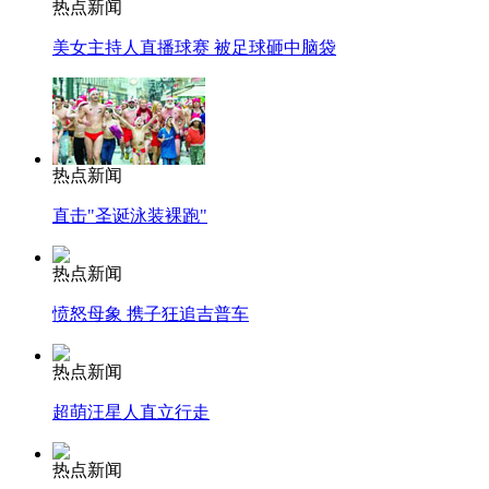
热点新闻
美女主持人直播球赛 被足球砸中脑袋
热点新闻
直击"圣诞泳装裸跑"
热点新闻
愤怒母象 携子狂追吉普车
热点新闻
超萌汪星人直立行走
热点新闻