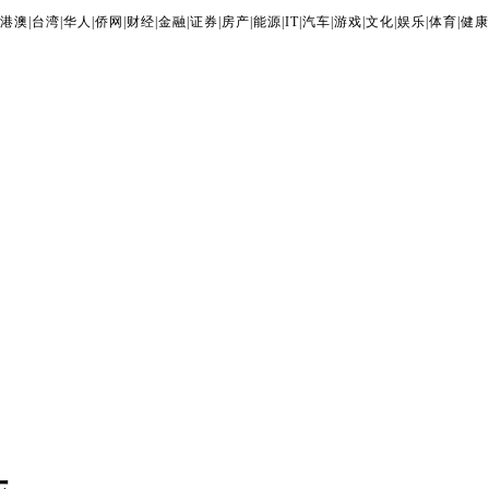
港澳
|
台湾
|
华人
|
侨网
|
财经
|
金融
|
证券
|
房产
|
能源
|
IT
|
汽车
|
游戏
|
文化
|
娱乐
|
体育
|
健康