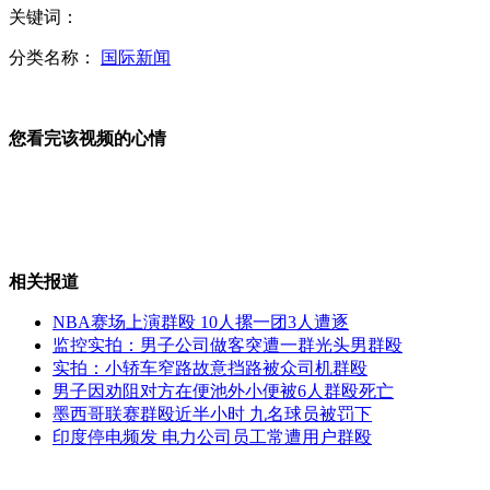
关键词：
韩联社:朝或于10-12日间发射火箭
分类名称：
国际新闻
您看完该视频的心情
老伴分住儿女家 八旬老人难过割腕
色狼男扮女装进女浴室"饱眼福"
相关报道
NBA赛场上演群殴 10人摞一团3人遭逐
监控实拍：男子公司做客突遭一群光头男群殴
实拍：小轿车窄路故意挡路被众司机群殴
某舰载机部队展开昼夜着舰训练
男子因劝阻对方在便池外小便被6人群殴死亡
墨西哥联赛群殴近半小时 九名球员被罚下
印度停电频发 电力公司员工常遭用户群殴