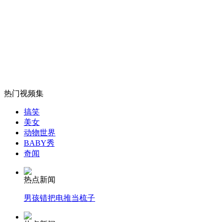
"宝霞"携狂浪入南海 渔船返港避风
山西运城恶犬咬伤多人 警民合力深夜将其击毙
女孩北京地铁殴打老人 痛下狠手拳打脚踢
热门视频集
搞笑
美女
无痛分娩是否安全 医生回应
动物世界
BABY秀
奇闻
外交部：反对强权政治霸凌主义
热点新闻
外交部：有关国家言论片面不公正
男孩错把电推当梳子