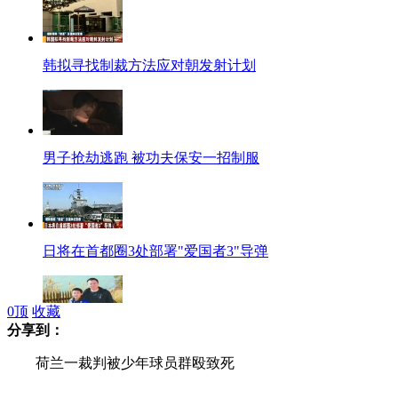
韩拟寻找制裁方法应对朝发射计划
男子抢劫逃跑 被功夫保安一招制服
日将在首都圈3处部署"爱国者3"导弹
0
顶
收藏
分享到：
小学生与父亲合作翻译书销量不错
荷兰一裁判被少年球员群殴致死