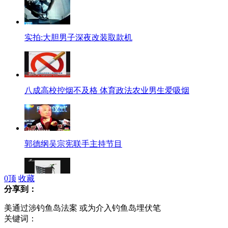
实拍:大胆男子深夜改装取款机
八成高校控烟不及格 体育政法农业男生爱吸烟
郭德纲吴宗宪联手主持节目
0
顶
收藏
分享到：
无人愿意同桌 高中生烧掉证书跳楼
美通过涉钓鱼岛法案 或为介入钓鱼岛埋伏笔
关键词：