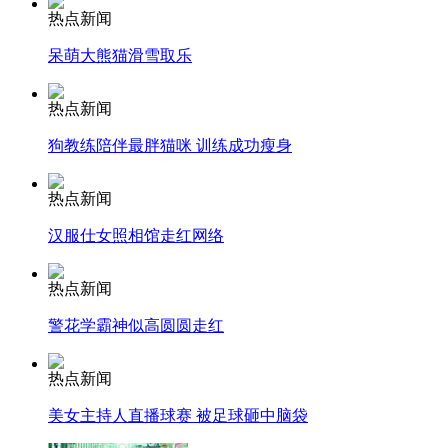
热点新闻
呆萌大熊猫滑雪取乐
走！跟着总书记去植树
热点新闻
狗教练陪伴最胖猫咪 训练成功瘦身
消防员救轻生者
花炮节热闹非凡
减压"枕头大战"
热点新闻
汉服仕女照相馆走红网络
纽约上演“枕头大战”
热点新闻
警花学霸神似高圆圆走红
司机酒驾遇交警 急速倒车逃窜
热点新闻
美女主持人直播球赛 被足球砸中脑袋