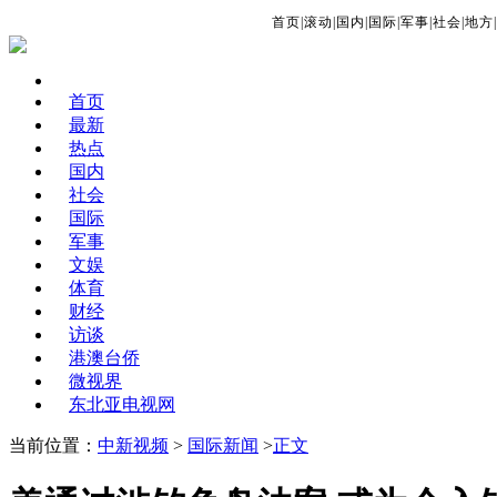
首页
|
滚动
|
国内
|
国际
|
军事
|
社会
|
地方
|
首页
最新
热点
国内
社会
国际
军事
文娱
体育
财经
访谈
港澳台侨
微视界
东北亚电视网
当前位置：
中新视频
>
国际新闻
>
正文