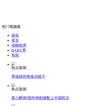
山西运城恶犬咬伤多人 警民合力深夜将其击毙
热门视频集
女孩北京地铁殴打老人 痛下狠手拳打脚踢
搞笑
美女
无痛分娩是否安全 医生回应
动物世界
BABY秀
奇闻
外交部：反对强权政治霸凌主义
热点新闻
外交部：有关国家言论片面不公正
男孩错把电推当梳子
热点新闻
真心醉倒!国外神剧被配上中国民乐
安徽一实载49人客车翻车