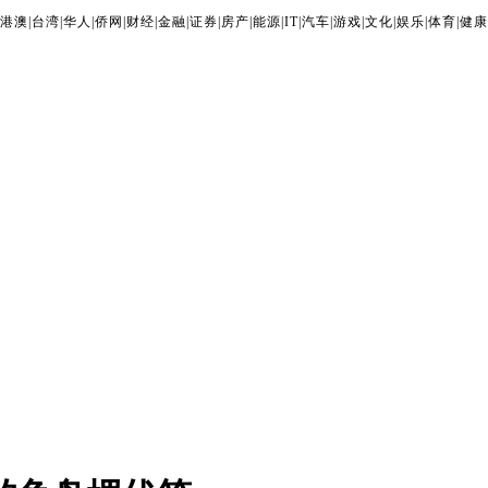
港澳
|
台湾
|
华人
|
侨网
|
财经
|
金融
|
证券
|
房产
|
能源
|
IT
|
汽车
|
游戏
|
文化
|
娱乐
|
体育
|
健康