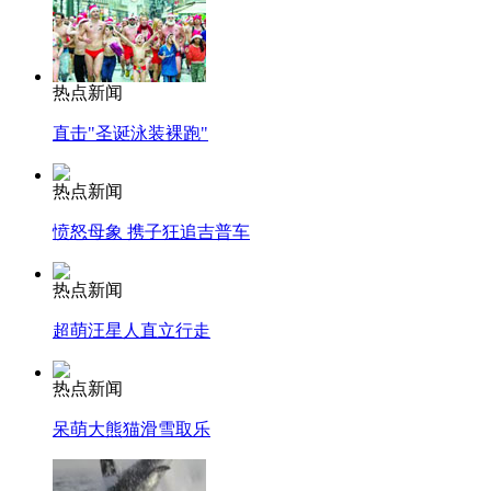
热点新闻
直击"圣诞泳装裸跑"
热点新闻
愤怒母象 携子狂追吉普车
热点新闻
超萌汪星人直立行走
热点新闻
呆萌大熊猫滑雪取乐