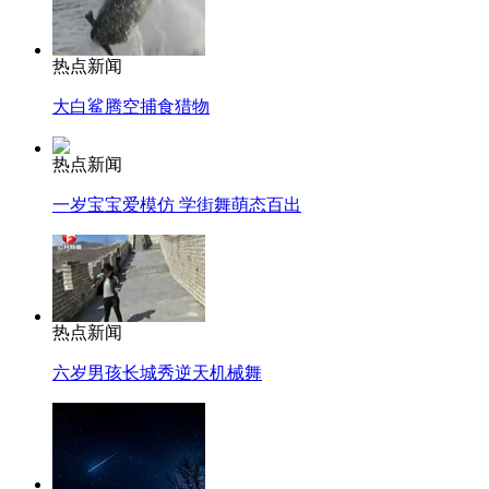
热点新闻
大白鲨腾空捕食猎物
热点新闻
一岁宝宝爱模仿 学街舞萌态百出
热点新闻
六岁男孩长城秀逆天机械舞