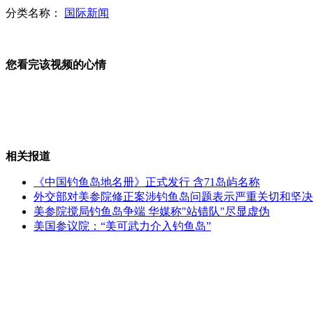
分类名称：
国际新闻
梁博吹响音乐“集结号”
您看完该视频的心情
网友戒烟1年省7000块引发烟民效仿
相关报道
末日生卒年月体 网友微博写"墓志铭"
《中国钓鱼岛地名册》正式发行 含71岛屿名称
外交部对美参院修正案涉钓鱼岛问题表示严重关切和坚决
美参院搅局钓鱼岛争端 华媒称"站错队"尽显虚伪
23岁女子泡咖啡温泉猝死
美国参议院：“美可武力介入钓鱼岛”
中美孩子家务清单对比