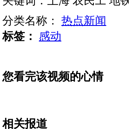
关键词：上海 农民工 地铁
山西运城恶犬咬伤多人 警民合力深夜将其击毙
分类名称：
热点新闻
标签：
感动
女孩北京地铁殴打老人 痛下狠手拳打脚踢
无痛分娩是否安全 医生回应
您看完该视频的心情
外交部：反对强权政治霸凌主义
外交部：有关国家言论片面不公正
相关报道
安徽一实载49人客车翻车