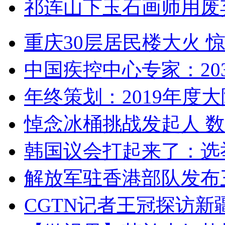
祁连山下玉石画师用废
重庆30层居民楼大火
中国疾控中心专家：203
年终策划：2019年度大陆
悼念冰桶挑战发起人 数百
韩国议会打起来了：选举
解放军驻香港部队发布三
CGTN记者王冠探访新疆