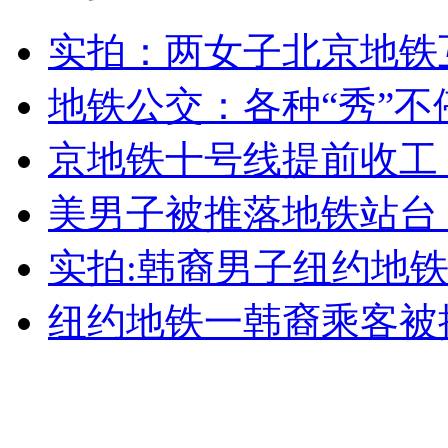
实拍：两女子北京地铁
地铁公交：各种“秀”不
走！跟着总书记去植树
京地铁十号线提前收工
消防员救轻生者
花炮节热闹非凡
减压"枕头大战"
美男子被推落地铁站台
实拍:韩裔男子纽约地
纽约上演“枕头大战”
纽约地铁一韩裔乘客被
司机酒驾遇交警 急速倒车逃窜