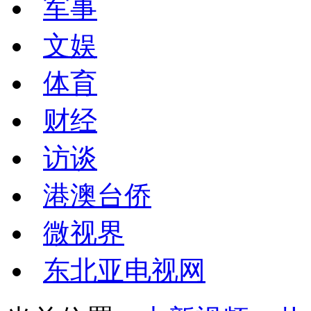
军事
文娱
体育
财经
访谈
港澳台侨
微视界
东北亚电视网