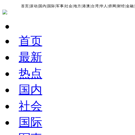
首页
|
滚动
|
国内
|
国际
|
军事
|
社会
|
地方
|
港澳
|
台湾
|
华人
|
侨网
|
财经
|
金融
|
首页
最新
热点
国内
社会
国际