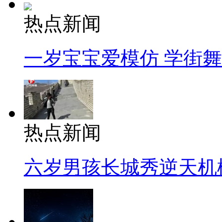
热点新闻
一岁宝宝爱模仿 学街
热点新闻
六岁男孩长城秀逆天机