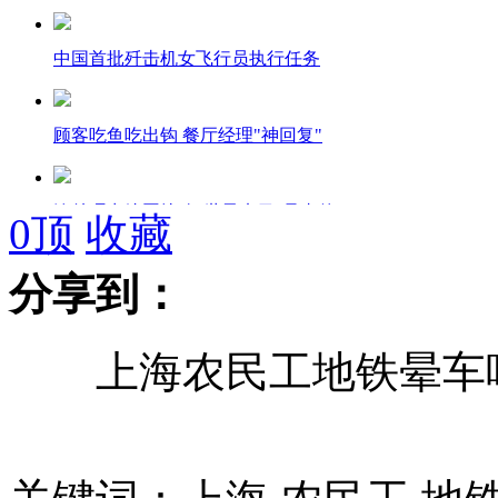
中国首批歼击机女飞行员执行任务
顾客吃鱼吃出钩 餐厅经理"神回复"
澳总理出镜恶搞称"世界末日"是真的
0
顶
收藏
分享到：
80后小夫妻出找人一起"拼养"孩子
上海农民工地铁晕车呕
女子穿羽绒服跳河 漂浮20分钟不沉
澳总理出镜恶搞称"世界末日"是真的