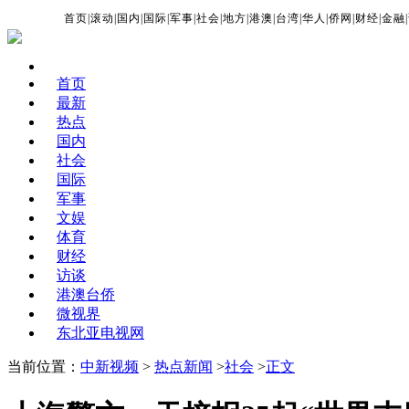
首页
|
滚动
|
国内
|
国际
|
军事
|
社会
|
地方
|
港澳
|
台湾
|
华人
|
侨网
|
财经
|
金融
|
首页
最新
热点
国内
社会
国际
军事
文娱
体育
财经
访谈
港澳台侨
微视界
东北亚电视网
当前位置：
中新视频
>
热点新闻
>
社会
>
正文