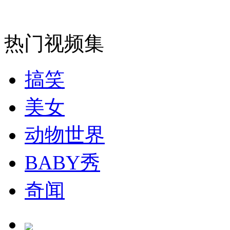
女孩北京地铁殴打老人 痛下狠手拳打脚踢
热门视频集
无痛分娩是否安全 医生回应
搞笑
外交部：反对强权政治霸凌主义
美女
动物世界
外交部：有关国家言论片面不公正
BABY秀
安徽一实载49人客车翻车
奇闻