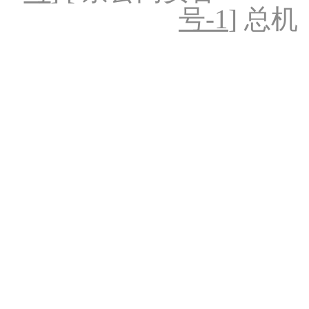
号-1
] 总机：