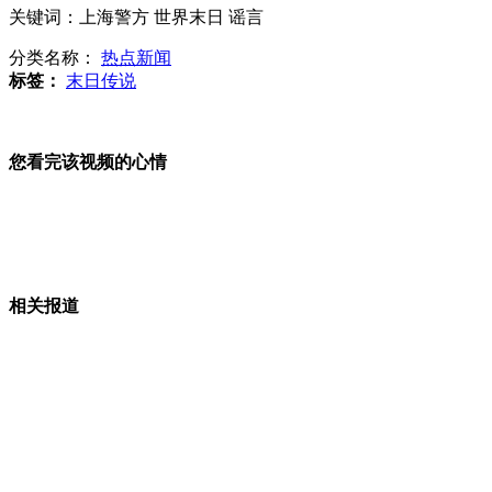
关键词：上海警方 世界末日 谣言
拍客：醉酒女子夜卧雪地
分类名称：
热点新闻
标签：
末日传说
莫言瑞典受访望获奖能推动文学发展
您看完该视频的心情
全程记录七台河福瑞祥煤矿事故救援过程
相关报道
莫言笑称常请记者来家里吃饺子
山西运城恶犬咬伤多人 警民合力深夜将其击毙