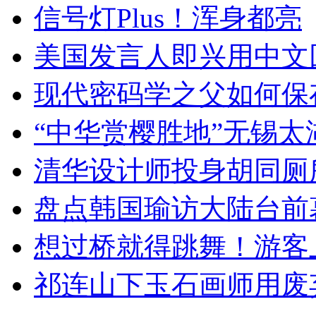
信号灯Plus！浑身都亮
美国发言人即兴用中文
现代密码学之父如何保
“中华赏樱胜地”无锡
清华设计师投身胡同厕
盘点韩国瑜访大陆台前
想过桥就得跳舞！游客
祁连山下玉石画师用废