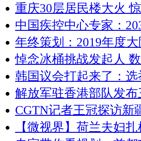
重庆30层居民楼大火
中国疾控中心专家：203
年终策划：2019年度大陆
悼念冰桶挑战发起人 数百
韩国议会打起来了：选举
解放军驻香港部队发布三
CGTN记者王冠探访新疆
【微视界】荷兰夫妇扎根青