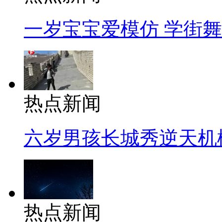
一岁宝宝爱模仿 学街
热点新闻
六岁男孩长城秀逆天机
热点新闻