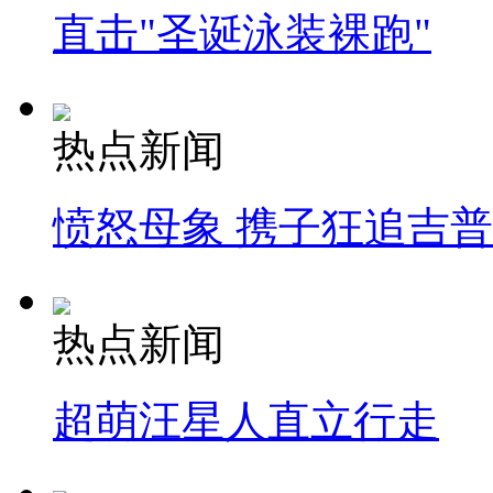
直击"圣诞泳装裸跑"
热点新闻
愤怒母象 携子狂追吉
热点新闻
超萌汪星人直立行走