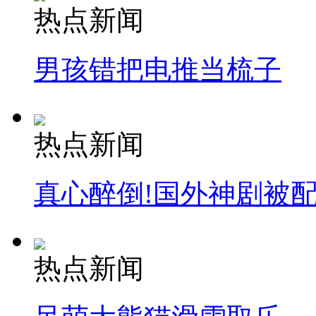
热点新闻
走！跟着总书记去植树
男孩错把电推当梳子
消防员救轻生者
花炮节热闹非凡
减压"枕头大战"
热点新闻
纽约上演“枕头大战”
真心醉倒!国外神剧被
司机酒驾遇交警 急速倒车逃窜
热点新闻