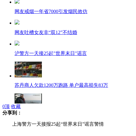
网友戒烟一年省7000引发烟民效仿
网友吐槽女友非“双12”不结婚
沪警方一天接25起"世界末日"谣言
苏丹商人欠款1200万跑路 单户最高损失83万
0
顶
收藏
分享到：
罗阳被追授"航空工业劳模"称号
上海警方一天接报25起“世界末日”谣言警情