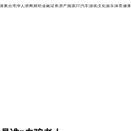
港澳
|
台湾
|
华人
|
侨网
|
财经
|
金融
|
证券
|
房产
|
能源
|
IT
|
汽车
|
游戏
|
文化
|
娱乐
|
体育
|
健康