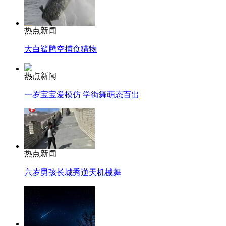
热点新闻
大白鲨腾空捕食猎物
热点新闻
一岁宝宝爱模仿 学街舞萌态百出
热点新闻
六岁男孩长城秀逆天机械舞