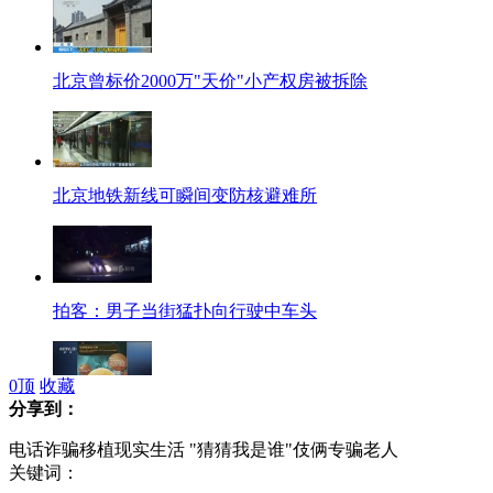
北京曾标价2000万"天价"小产权房被拆除
北京地铁新线可瞬间变防核避难所
拍客：男子当街猛扑向行驶中车头
0
顶
收藏
分享到：
末日论催生逃生经济 商家挖空心思找商机
电话诈骗移植现实生活 "猜猜我是谁"伎俩专骗老人
关键词：