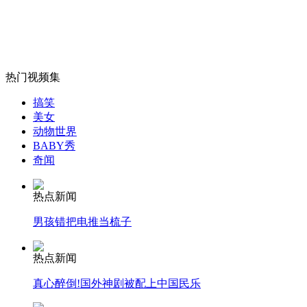
儿童常输液血管有玻璃渣 专家称被误读
山西运城恶犬咬伤多人 警民合力深夜将其击毙
热门视频集
搞笑
美女
女孩北京地铁殴打老人 痛下狠手拳打脚踢
动物世界
BABY秀
奇闻
无痛分娩是否安全 医生回应
热点新闻
外交部：反对强权政治霸凌主义
男孩错把电推当梳子
热点新闻
外交部：有关国家言论片面不公正
真心醉倒!国外神剧被配上中国民乐