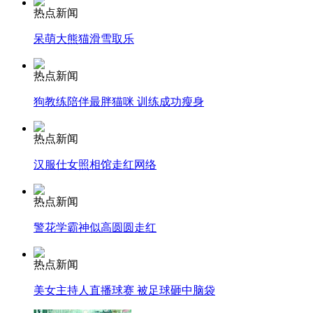
热点新闻
安徽一实载49人客车翻车
呆萌大熊猫滑雪取乐
热点新闻
狗教练陪伴最胖猫咪 训练成功瘦身
走！跟着总书记去植树
热点新闻
消防员救轻生者
花炮节热闹非凡
减压"枕头大战"
汉服仕女照相馆走红网络
热点新闻
警花学霸神似高圆圆走红
纽约上演“枕头大战”
热点新闻
司机酒驾遇交警 急速倒车逃窜
美女主持人直播球赛 被足球砸中脑袋