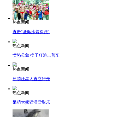
热点新闻
直击"圣诞泳装裸跑"
热点新闻
愤怒母象 携子狂追吉普车
热点新闻
超萌汪星人直立行走
热点新闻
呆萌大熊猫滑雪取乐