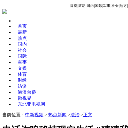
首页
|
滚动
|
国内
|
国际
|
军事
|
社会
|
地方
|
首页
最新
热点
国内
社会
国际
军事
文娱
体育
财经
访谈
港澳台侨
微视界
东北亚电视网
当前位置：
中新视频
>
热点新闻
>
法治
>
正文