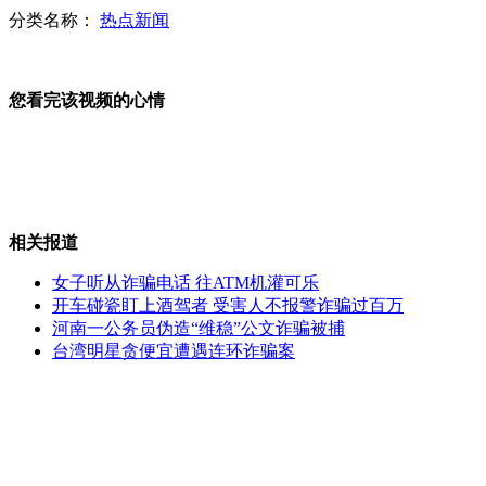
分类名称：
热点新闻
拍客：宁愿在路中间等活也不去劳务市场
您看完该视频的心情
拍客：曾经英雄沦落街头乞讨
相关报道
义乌外商跑路 商家称不赊账生意无法维持
女子听从诈骗电话 往ATM机灌可乐
开车碰瓷盯上酒驾者 受害人不报警诈骗过百万
河南一公务员伪造“维稳”公文诈骗被捕
台湾明星贪便宜遭遇连环诈骗案
拍客：莫言称年轻姑娘追着我照相了