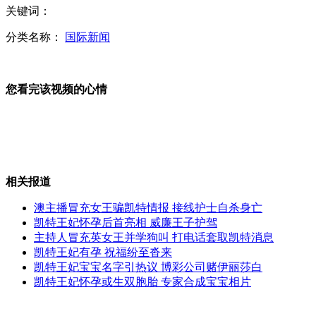
女老师暴打犯错学生 自称母亲角度
关键词：
分类名称：
国际新闻
台湾3岁女童会讲5种语言
您看完该视频的心情
日下"破坏措施命令"应对朝发射火星
相关报道
澳主播冒充女王骗凯特情报 接线护士自杀身亡
凯特王妃怀孕后首亮相 威廉王子护驾
实拍"墨镜女"地铁乱扔橘子皮引众怒
主持人冒充英女王并学狗叫 打电话套取凯特消息
凯特王妃有孕 祝福纷至沓来
凯特王妃宝宝名字引热议 博彩公司赌伊丽莎白
凯特王妃怀孕或生双胞胎 专家合成宝宝相片
女主播穿肉色衣播报引热议