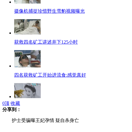
摄像机捕捉珍惜野生雪豹视频曝光
获救四名矿工讲述井下125小时
四名获救矿工开始进流食:感觉真好
0
顶
收藏
"最美新娘"支援灾区途中车祸身亡
分享到：
护士受骗曝王妃孕情 疑自杀身亡