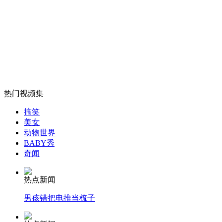
山西运城恶犬咬伤多人 警民合力深夜将其击毙
女孩北京地铁殴打老人 痛下狠手拳打脚踢
热门视频集
搞笑
无痛分娩是否安全 医生回应
美女
动物世界
BABY秀
外交部：反对强权政治霸凌主义
奇闻
热点新闻
外交部：有关国家言论片面不公正
男孩错把电推当梳子