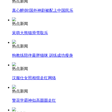
热点新闻
安徽一实载49人客车翻车
真心醉倒!国外神剧被配上中国民乐
热点新闻
呆萌大熊猫滑雪取乐
走！跟着总书记去植树
热点新闻
消防员救轻生者
花炮节热闹非凡
减压"枕头大战"
狗教练陪伴最胖猫咪 训练成功瘦身
热点新闻
汉服仕女照相馆走红网络
纽约上演“枕头大战”
热点新闻
司机酒驾遇交警 急速倒车逃窜
警花学霸神似高圆圆走红