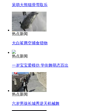
呆萌大熊猫滑雪取乐
热点新闻
大白鲨腾空捕食猎物
热点新闻
一岁宝宝爱模仿 学街舞萌态百出
热点新闻
六岁男孩长城秀逆天机械舞