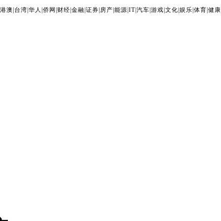
港澳
|
台湾
|
华人
|
侨网
|
财经
|
金融
|
证券
|
房产
|
能源
|
IT
|
汽车
|
游戏
|
文化
|
娱乐
|
体育
|
健康