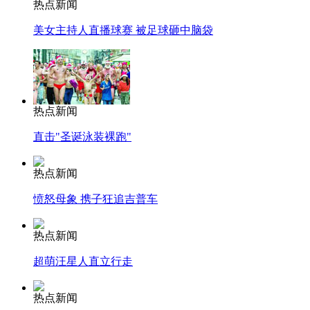
热点新闻
美女主持人直播球赛 被足球砸中脑袋
热点新闻
直击"圣诞泳装裸跑"
热点新闻
愤怒母象 携子狂追吉普车
热点新闻
超萌汪星人直立行走
热点新闻