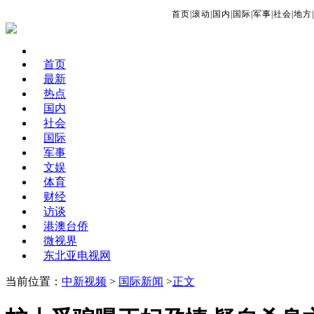
首页
|
滚动
|
国内
|
国际
|
军事
|
社会
|
地方
|
首页
最新
热点
国内
社会
国际
军事
文娱
体育
财经
访谈
港澳台侨
微视界
东北亚电视网
当前位置：
中新视频
>
国际新闻
>
正文