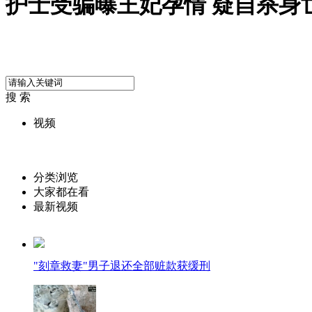
护士受骗曝王妃孕情 疑自杀身
搜 索
视频
分类浏览
大家都在看
最新视频
"刻章救妻"男子退还全部赃款获缓刑