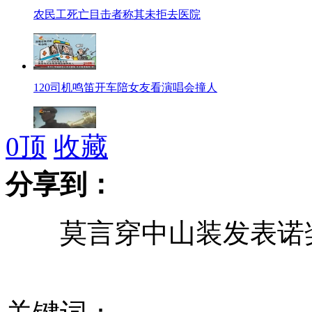
农民工死亡目击者称其未拒去医院
120司机鸣笛开车陪女友看演唱会撞人
0
顶
收藏
公安局长之子酒驾殴打交警视频曝光
分享到：
莫言穿中山装发表诺奖
俄黑海舰队暂停从地中海返航
埃及一名记者冲突中被子弹击中头部