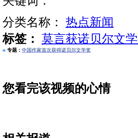
关键词：
分类名称：
热点新闻
动物园企鹅烤电热扇过冬
标签：
莫言获诺贝尔文学
专题：
中国作家首次获得诺贝尔文学奖
渔民误捕中华鲟 体长122厘米
您看完该视频的心情
NASA前高管组公司推"月球游"
山西运城恶犬咬伤多人 警民合力深夜将其击毙