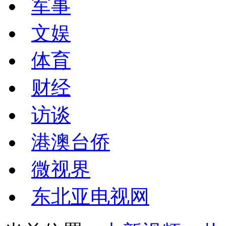
军事
文娱
体育
财经
访谈
港澳台侨
微视界
东北亚电视网