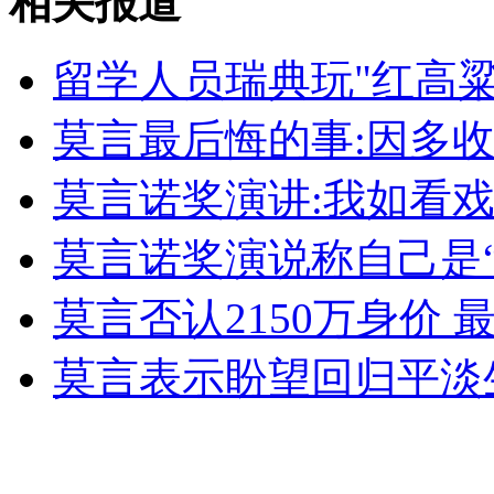
相关报道
女孩北京地铁殴打老人 痛下狠手拳打脚踢
留学人员瑞典玩"红高
无痛分娩是否安全 医生回应
莫言最后悔的事:因多
外交部：反对强权政治霸凌主义
莫言诺奖演讲:我如看
莫言诺奖演说称自己是
外交部：有关国家言论片面不公正
莫言否认2150万身价
莫言表示盼望回归平淡
安徽一实载49人客车翻车