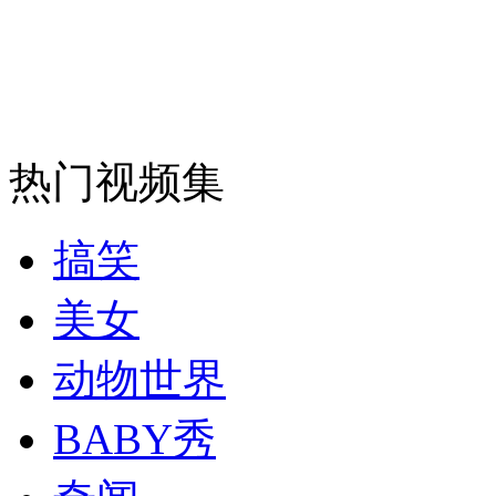
走！跟着总书记去植树
消防员救轻生者
花炮节热闹非凡
减压"枕头大战"
热门视频集
纽约上演“枕头大战”
搞笑
司机酒驾遇交警 急速倒车逃窜
美女
动物世界
BABY秀