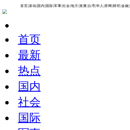
首页
|
滚动
|
国内
|
国际
|
军事
|
社会
|
地方
|
港澳
|
台湾
|
华人
|
侨网
|
财经
|
金融
|
首页
最新
热点
国内
社会
国际