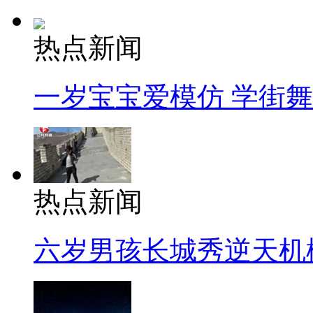
热点新闻
一岁宝宝爱模仿 学街
热点新闻
六岁男孩长城秀逆天机