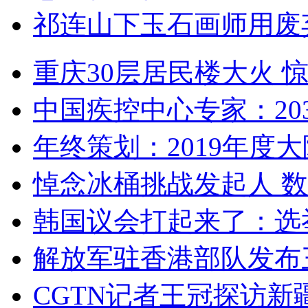
祁连山下玉石画师用废
重庆30层居民楼大火
中国疾控中心专家：203
年终策划：2019年度大陆
悼念冰桶挑战发起人 数百
韩国议会打起来了：选举
解放军驻香港部队发布三
CGTN记者王冠探访新疆