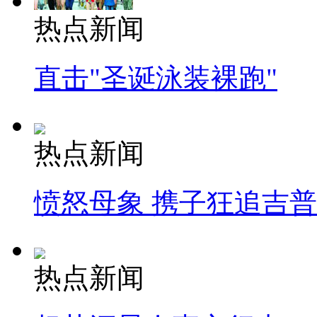
热点新闻
直击"圣诞泳装裸跑"
热点新闻
愤怒母象 携子狂追吉
热点新闻