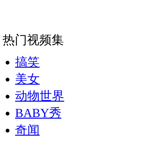
走！跟着总书记去植树
消防员救轻生者
花炮节热闹非凡
减压"枕头大战"
热门视频集
搞笑
纽约上演“枕头大战”
美女
司机酒驾遇交警 急速倒车逃窜
动物世界
BABY秀
奇闻