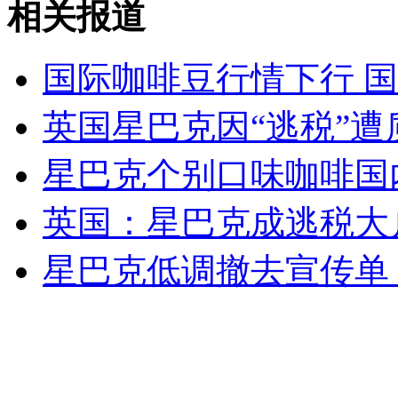
相关报道
女孩北京地铁殴打老人 痛下狠手拳打脚踢
国际咖啡豆行情下行 
无痛分娩是否安全 医生回应
英国星巴克因“逃税”遭
外交部：反对强权政治霸凌主义
星巴克个别口味咖啡国
英国：星巴克成逃税大
外交部：有关国家言论片面不公正
星巴克低调撤去宣传单 
安徽一实载49人客车翻车