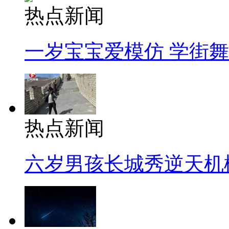
热点新闻
一岁宝宝爱模仿 学街
热点新闻
六岁男孩长城秀逆天机