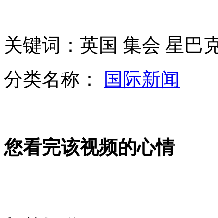
武汉:耗资百万建欧式别墅公厕
关键词：英国 集会 星巴克
骗子又下手 502胶水封ATM出钞口
分类名称：
国际新闻
实拍:团伙持液压钳剪锁猖狂偷车
实拍:C罗见王室紧张 口香糖放口袋
您看完该视频的心情
迎寒风骑电动车 小伙被吹成面瘫
山西运城恶犬咬伤多人 警民合力深夜将其击毙