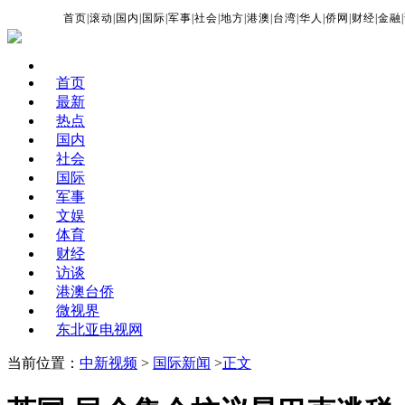
首页
|
滚动
|
国内
|
国际
|
军事
|
社会
|
地方
|
港澳
|
台湾
|
华人
|
侨网
|
财经
|
金融
|
首页
最新
热点
国内
社会
国际
军事
文娱
体育
财经
访谈
港澳台侨
微视界
东北亚电视网
当前位置：
中新视频
>
国际新闻
>
正文