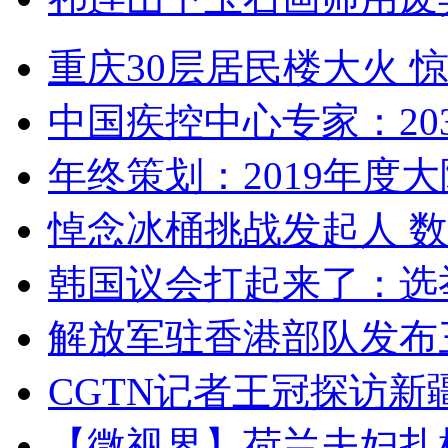
重庆30层居民楼大火
中国疾控中心专家：203
年终策划：2019年度大陆
悼念冰桶挑战发起人 数百
韩国议会打起来了：选举
解放军驻香港部队发布三
CGTN记者王冠探访新疆
【微视界】荷兰夫妇扎根青