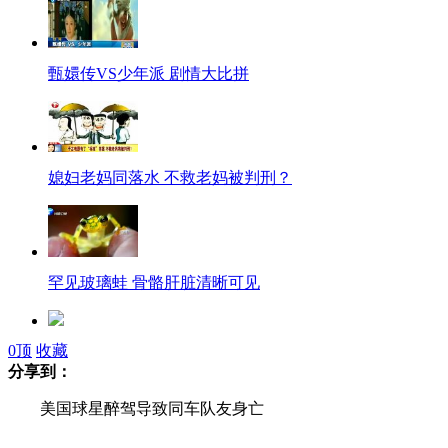
甄嬛传VS少年派 剧情大比拼
媳妇老妈同落水 不救老妈被判刑？
罕见玻璃蛙 骨骼肝脏清晰可见
0
顶
收藏
日成田机场因"钉子户"46年未完工
分享到：
美国球星醉驾导致同车队友身亡
清洁工13年献血91次 每天吃花生米