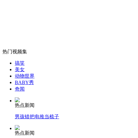
女孩北京地铁殴打老人 痛下狠手拳打脚踢
无痛分娩是否安全 医生回应
热门视频集
搞笑
外交部：反对强权政治霸凌主义
美女
动物世界
BABY秀
外交部：有关国家言论片面不公正
奇闻
热点新闻
男孩错把电推当梳子
安徽一实载49人客车翻车
热点新闻