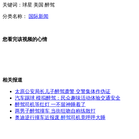
关键词：球星 美国 醉驾
襄阳学生不做广播操 改跳"骑马舞"
分类名称：
国际新闻
您看完该视频的心情
叙反对派成立最高军事委员会
伊朗军舰再访苏丹引发关注
相关报道
太原公安局长儿子醉驾袭警 交警集体作伪证
汽车踢球 模拟醉驾：民众趣味活动体验交通安全
醉驾司机等红灯 一不留神睡着了
伊朗:如需要将展示俘获美无人机
两男子醉驾撞车 当街狂吻自称练散打
奥迪逆行撞车近报废
醉驾
司机竟呼呼大睡
山西运城恶犬咬伤多人 警民合力深夜将其击毙