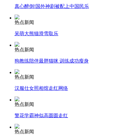
真心醉倒!国外神剧被配上中国民乐
走！跟着总书记去植树
热点新闻
呆萌大熊猫滑雪取乐
消防员救轻生者
花炮节热闹非凡
减压"枕头大战"
热点新闻
狗教练陪伴最胖猫咪 训练成功瘦身
纽约上演“枕头大战”
热点新闻
汉服仕女照相馆走红网络
司机酒驾遇交警 急速倒车逃窜
热点新闻
警花学霸神似高圆圆走红
热点新闻