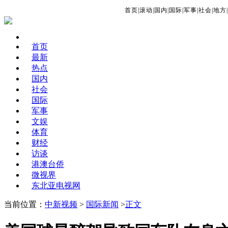
首页
|
滚动
|
国内
|
国际
|
军事
|
社会
|
地方
|
首页
最新
热点
国内
社会
国际
军事
文娱
体育
财经
访谈
港澳台侨
微视界
东北亚电视网
当前位置：
中新视频
>
国际新闻
>
正文