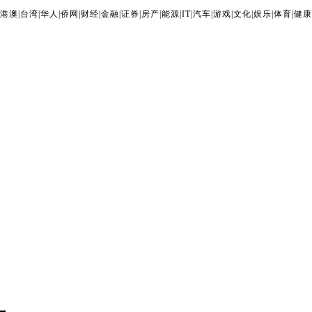
港澳
|
台湾
|
华人
|
侨网
|
财经
|
金融
|
证券
|
房产
|
能源
|
IT
|
汽车
|
游戏
|
文化
|
娱乐
|
体育
|
健康