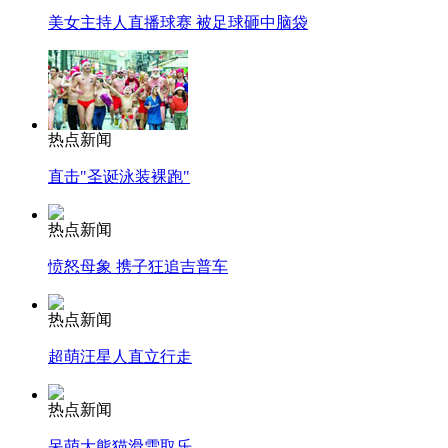
美女主持人直播球赛 被足球砸中脑袋
热点新闻
直击"圣诞泳装裸跑"
热点新闻
愤怒母象 携子狂追吉普车
热点新闻
超萌汪星人直立行走
热点新闻
呆萌大熊猫滑雪取乐