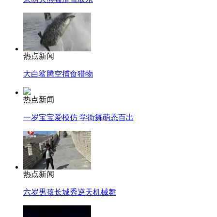
热点新闻
大白鲨腾空捕食猎物
热点新闻
一岁宝宝爱模仿 学街舞萌态百出
热点新闻
六岁男孩长城秀逆天机械舞