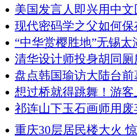
美国发言人即兴用中文
现代密码学之父如何保
“中华赏樱胜地”无锡
清华设计师投身胡同厕
盘点韩国瑜访大陆台前
想过桥就得跳舞！游客
祁连山下玉石画师用废
重庆30层居民楼大火