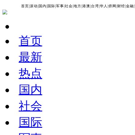
首页
|
滚动
|
国内
|
国际
|
军事
|
社会
|
地方
|
港澳
|
台湾
|
华人
|
侨网
|
财经
|
金融
|
首页
最新
热点
国内
社会
国际