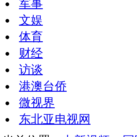
军事
文娱
体育
财经
访谈
港澳台侨
微视界
东北亚电视网