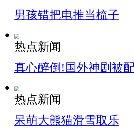
男孩错把电推当梳子
热点新闻
真心醉倒!国外神剧被
热点新闻
呆萌大熊猫滑雪取乐