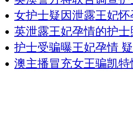
女护士疑因泄露王妃怀
女孩北京地铁殴打老人 痛下狠手拳打脚踢
英泄露王妃孕情的护士
无痛分娩是否安全 医生回应
护士受骗曝王妃孕情 
外交部：反对强权政治霸凌主义
澳主播冒充女王骗凯特
外交部：有关国家言论片面不公正
安徽一实载49人客车翻车