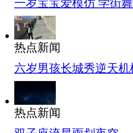
一岁宝宝爱模仿 学街
热点新闻
六岁男孩长城秀逆天机
热点新闻