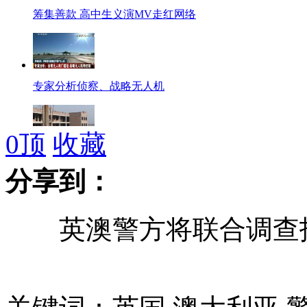
筹集善款 高中生义演MV走红网络
专家分析侦察、战略无人机
0
顶
收藏
拍客：学校占地20亩搁浅3年多
分享到：
英澳警方将联合调查
"最美新娘"的遗愿 爱心人士共同实现
最美新娘：住宿省些钱能给孩子多捐双鞋