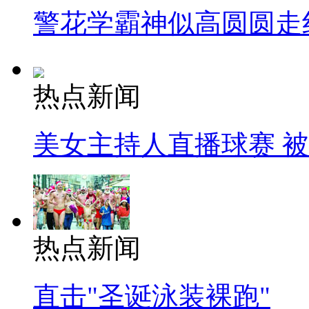
警花学霸神似高圆圆走
热点新闻
美女主持人直播球赛 
热点新闻
直击"圣诞泳装裸跑"