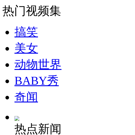
走！跟着总书记去植树
热门视频集
消防员救轻生者
花炮节热闹非凡
减压"枕头大战"
搞笑
美女
动物世界
纽约上演“枕头大战”
BABY秀
司机酒驾遇交警 急速倒车逃窜
奇闻
热点新闻