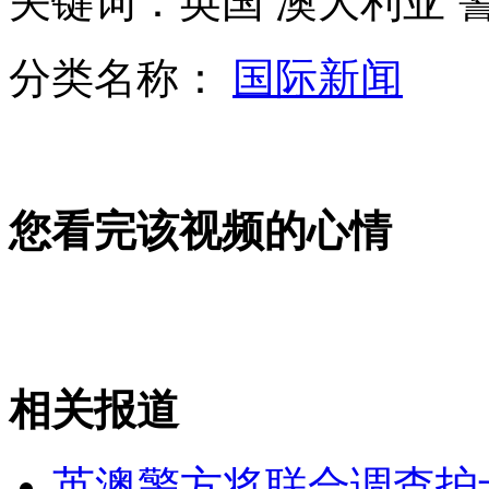
关键词：英国 澳大利亚 警
分类名称：
国际新闻
曼德拉仍未出院 民众为其祷告
您看完该视频的心情
走出印度洋 印度海洋战略雄心勃勃
星巴克在英逃税 英民众示威要星巴克"还钱"
相关报道
山西运城恶犬咬伤多人 警民合力深夜将其击毙
英澳警方将联合调查护