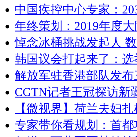
中国疾控中心专家：203
年终策划：2019年度大陆
悼念冰桶挑战发起人 数百
韩国议会打起来了：选举
解放军驻香港部队发布三
CGTN记者王冠探访新疆
【微视界】荷兰夫妇扎根青
专家带你看规划：首都功