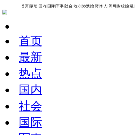
首页
|
滚动
|
国内
|
国际
|
军事
|
社会
|
地方
|
港澳
|
台湾
|
华人
|
侨网
|
财经
|
金融
|
首页
最新
热点
国内
社会
国际