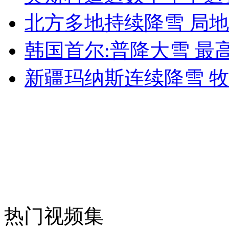
女孩北京地铁殴打老人 痛下狠手拳打脚踢
北方多地持续降雪 局地
韩国首尔:普降大雪 最
无痛分娩是否安全 医生回应
新疆玛纳斯连续降雪 
外交部：反对强权政治霸凌主义
外交部：有关国家言论片面不公正
安徽一实载49人客车翻车
热门视频集