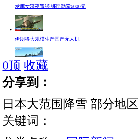
发廊女深夜遭绑 绑匪勒索6000元
伊朗将大规模生产国产无人机
0
顶
收藏
韩寒潮过后气温骤降 西海岸降暴雪
分享到：
日本大范围降雪 部分地区
查韦斯癌症复发 公布继承人选
关键词：
日本大选临近 各政党齐聚东京拉票