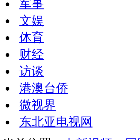
军事
文娱
体育
财经
访谈
港澳台侨
微视界
东北亚电视网