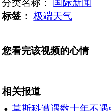
分类名称：
国际新闻
标签：
极端天气
章子怡回应"被调查禁出境"传闻
您看完该视频的心情
体检报告显示没有胆囊吓坏七旬老太
俄发射的一颗卫星未进入预定轨道
相关报道
山西运城恶犬咬伤多人 警民合力深夜将其击毙
莫斯科遭遇数十年不遇