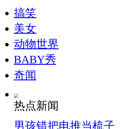
走！跟着总书记去植树
搞笑
消防员救轻生者
花炮节热闹非凡
减压"枕头大战"
美女
动物世界
纽约上演“枕头大战”
BABY秀
奇闻
司机酒驾遇交警 急速倒车逃窜
热点新闻
男孩错把电推当梳子