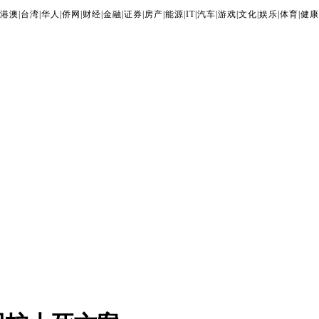
港澳
|
台湾
|
华人
|
侨网
|
财经
|
金融
|
证券
|
房产
|
能源
|
IT
|
汽车
|
游戏
|
文化
|
娱乐
|
体育
|
健康