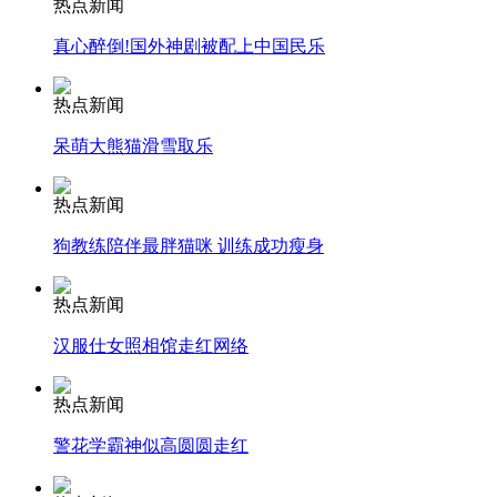
热点新闻
真心醉倒!国外神剧被配上中国民乐
安徽一实载49人客车翻车
热点新闻
呆萌大熊猫滑雪取乐
走！跟着总书记去植树
热点新闻
狗教练陪伴最胖猫咪 训练成功瘦身
消防员救轻生者
花炮节热闹非凡
减压"枕头大战"
热点新闻
汉服仕女照相馆走红网络
纽约上演“枕头大战”
热点新闻
警花学霸神似高圆圆走红
司机酒驾遇交警 急速倒车逃窜