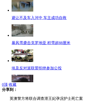
避让不及车入河中 车主成功自救
暴风雪袭击克罗地亚 积雪超88厘米
埃及反对派联盟拒绝参加公投
0
顶
收藏
分享到：
发廊女深夜遭绑 绑匪勒索6000元
英澳警方将联合调查泄王妃孕况护士死亡案