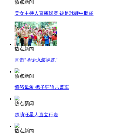
热点新闻
美女主持人直播球赛 被足球砸中脑袋
热点新闻
直击"圣诞泳装裸跑"
热点新闻
愤怒母象 携子狂追吉普车
热点新闻
超萌汪星人直立行走
热点新闻