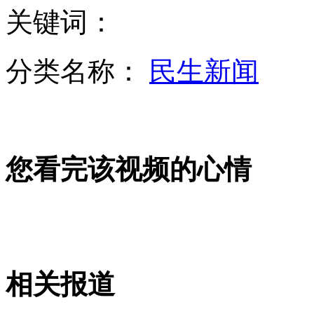
关键词：
拍客：寒风中7岁男孩修鞋摊边写作业
分类名称：
民生新闻
网友香港购茅台检测显示塑化剂超标
您看完该视频的心情
茅台回应网友检测报告:或非原件
荷兰万人游行 呼吁抵制球场暴力
相关报道