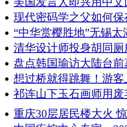
美国发言人即兴用中文
现代密码学之父如何保
“中华赏樱胜地”无锡
清华设计师投身胡同厕
盘点韩国瑜访大陆台前
想过桥就得跳舞！游客
祁连山下玉石画师用废
重庆30层居民楼大火