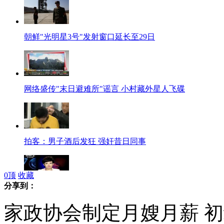
朝鲜"光明星3号"发射窗口延长至29日
网络盛传"末日避难所"谣言 小村藏外星人飞碟
拍客：男子酒后发狂 强奸昔日同事
0
顶
收藏
分享到：
巴基斯坦警局遭自杀式炸弹袭击
家政协会制定月嫂月薪 初