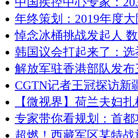
中国疾控中心专家：203
年终策划：2019年度大陆
悼念冰桶挑战发起人 数百
韩国议会打起来了：选举
解放军驻香港部队发布三
CGTN记者王冠探访新疆
【微视界】荷兰夫妇扎根青
专家带你看规划：首都功
超燃！西藏军区某特战