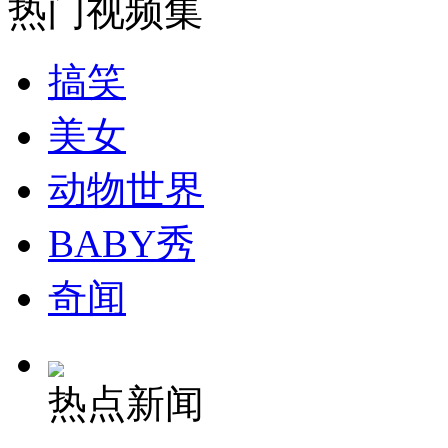
热门视频集
安徽一实载49人客车翻车
搞笑
美女
走！跟着总书记去植树
动物世界
消防员救轻生者
花炮节热闹非凡
减压"枕头大战"
BABY秀
奇闻
纽约上演“枕头大战”
热点新闻
司机酒驾遇交警 急速倒车逃窜