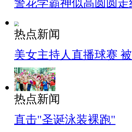
警花学霸神似高圆圆走
热点新闻
美女主持人直播球赛 
热点新闻
直击"圣诞泳装裸跑"