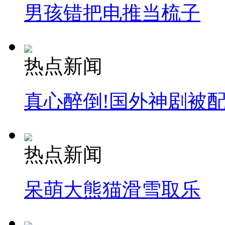
男孩错把电推当梳子
热点新闻
真心醉倒!国外神剧被
热点新闻
呆萌大熊猫滑雪取乐