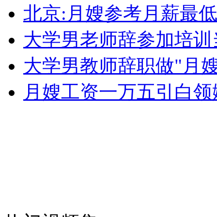
大货车拒查狂飙 途中撞击警车
北京:月嫂参考月薪最低3
大学男老师辞参加培训当
山西运城恶犬咬伤多人 警民合力深夜将其击毙
大学男教师辞职做"月嫂
月嫂工资一万五引白领
女孩北京地铁殴打老人 痛下狠手拳打脚踢
无痛分娩是否安全 医生回应
外交部：反对强权政治霸凌主义
外交部：有关国家言论片面不公正