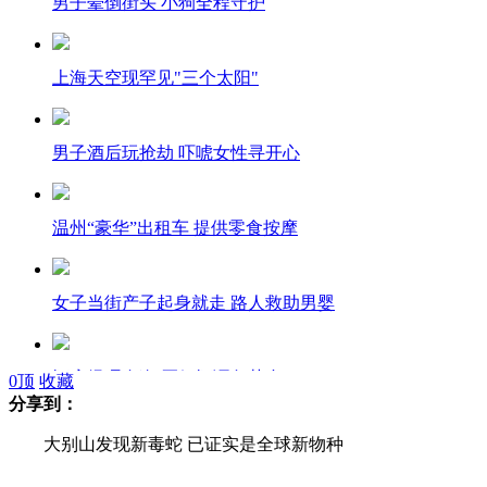
男子晕倒街头 小狗全程守护
上海天空现罕见"三个太阳"
男子酒后玩抢劫 吓唬女性寻开心
温州“豪华”出租车 提供零食按摩
女子当街产子起身就走 路人救助男婴
酒店经理自盗 买假酒调包茅台
0
顶
收藏
分享到：
大别山发现新毒蛇 已证实是全球新物种
民警疑似酒驾肇事逃逸被拘