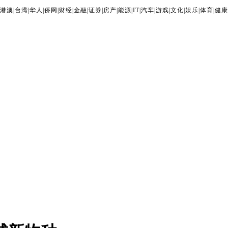
港澳
|
台湾
|
华人
|
侨网
|
财经
|
金融
|
证券
|
房产
|
能源
|
IT
|
汽车
|
游戏
|
文化
|
娱乐
|
体育
|
健康