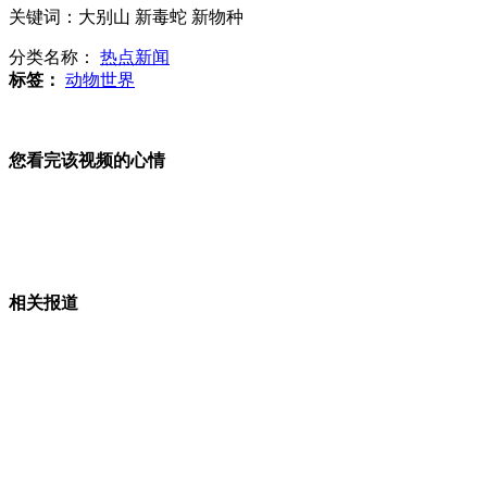
关键词：大别山 新毒蛇 新物种
大别山发现全球新物种毒蛇
分类名称：
热点新闻
标签：
动物世界
公交车现“磨刀哥” 吓坏乘客
您看完该视频的心情
山西运城恶犬咬伤多人 警民合力深夜将其击毙
相关报道
女孩北京地铁殴打老人 痛下狠手拳打脚踢
无痛分娩是否安全 医生回应
外交部：反对强权政治霸凌主义