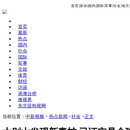
首页
|
滚动
|
国内
|
国际
|
军事
|
社会
|
地方
|
首页
最新
热点
国内
社会
国际
军事
文娱
体育
财经
访谈
港澳台侨
微视界
东北亚电视网
当前位置：
中新视频
>
热点新闻
>
社会
>
正文