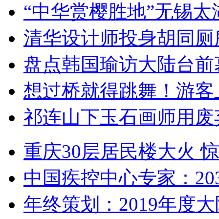
“中华赏樱胜地”无锡
清华设计师投身胡同厕
盘点韩国瑜访大陆台前
想过桥就得跳舞！游客
祁连山下玉石画师用废
重庆30层居民楼大火
中国疾控中心专家：203
年终策划：2019年度大陆