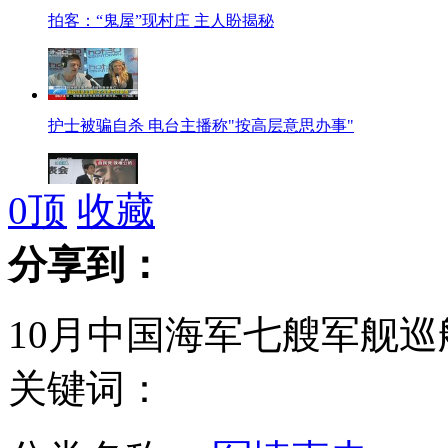
拍客：“鬼屋”现村庄 主人盼揭秘
护士被骗自杀 电台主播称"按高层意思办事"
0
顶
收藏
安倍要设"侵犯领海罪"防范中国
分享到：
10月中国海军七艘军舰
大脑"起搏器"治疗阿尔茨海默症
关键词：
朝鲜宣布延长卫星发射窗口时间