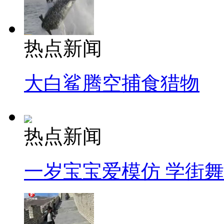
热点新闻
大白鲨腾空捕食猎物
热点新闻
一岁宝宝爱模仿 学街