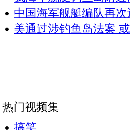
女孩北京地铁殴打老人 痛下狠手拳打脚踢
中国海军舰艇编队再次
美通过涉钓鱼岛法案 
无痛分娩是否安全 医生回应
外交部：反对强权政治霸凌主义
外交部：有关国家言论片面不公正
安徽一实载49人客车翻车
热门视频集
搞笑