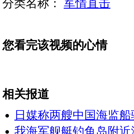
分类名称：
军情直击
伊朗军方称已破解美无人机数据
您看完该视频的心情
IMF前总裁性侵案达成民事和解
相关报道
群蛇现广州大学城 人为放生致灾难
日媒称两艘中国海监船
山西运城恶犬咬伤多人 警民合力深夜将其击毙
我海军舰艇钓鱼岛附近