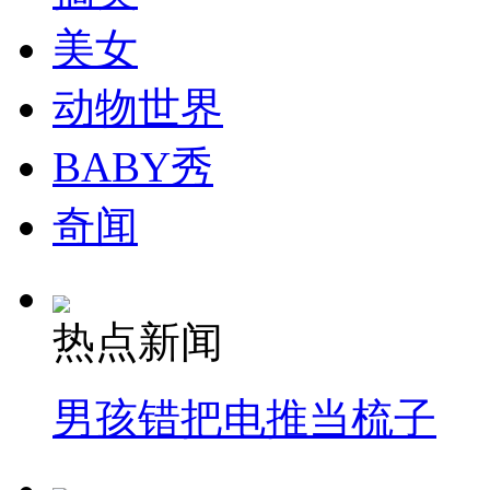
走！跟着总书记去植树
美女
消防员救轻生者
花炮节热闹非凡
减压"枕头大战"
动物世界
BABY秀
纽约上演“枕头大战”
奇闻
司机酒驾遇交警 急速倒车逃窜
热点新闻
男孩错把电推当梳子