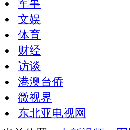
军事
文娱
体育
财经
访谈
港澳台侨
微视界
东北亚电视网