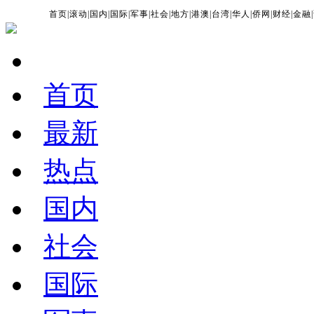
首页
|
滚动
|
国内
|
国际
|
军事
|
社会
|
地方
|
港澳
|
台湾
|
华人
|
侨网
|
财经
|
金融
|
首页
最新
热点
国内
社会
国际