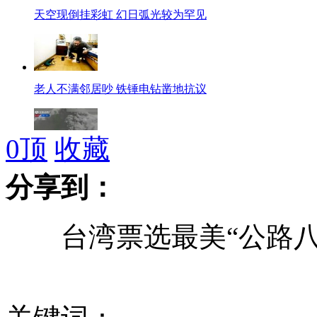
天空现倒挂彩虹 幻日弧光较为罕见
老人不满邻居吵 铁锤电钻凿地抗议
0
顶
收藏
意大利维苏威火山喷发珍贵视频曝光
分享到：
台湾票选最美“公路八
美公司推"月球游"票价每人7亿美元
菲律宾支持日本实现再军事化