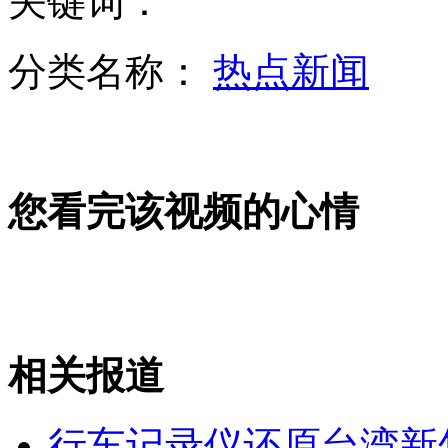
关键词：
分类名称：
热点新闻
42条藏獒当街叫卖 每只开价1万元
您看完该视频的心情
军报证实解放军某新型战略导弹成功发射
医院停电致新生男婴保温箱里死亡
相关报道
山西运城恶犬咬伤多人 警民合力深夜将其击毙
行车记录仪还原台湾新