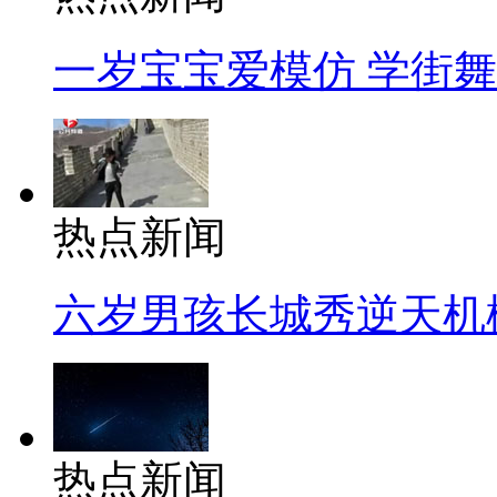
一岁宝宝爱模仿 学街
热点新闻
六岁男孩长城秀逆天机
热点新闻