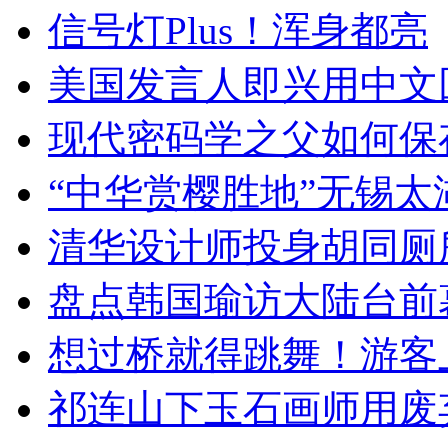
信号灯Plus！浑身都亮
美国发言人即兴用中文
现代密码学之父如何保
“中华赏樱胜地”无锡
清华设计师投身胡同厕
盘点韩国瑜访大陆台前
想过桥就得跳舞！游客
祁连山下玉石画师用废