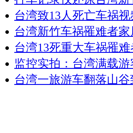
女孩北京地铁殴打老人 痛下狠手拳打脚踢
台湾致13人死亡车祸视
台湾新竹车祸罹难者家属
无痛分娩是否安全 医生回应
台湾13死重大车祸罹难
外交部：反对强权政治霸凌主义
监控实拍：台湾满载游
外交部：有关国家言论片面不公正
台湾一旅游车翻落山谷
安徽一实载49人客车翻车