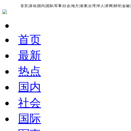
首页
|
滚动
|
国内
|
国际
|
军事
|
社会
|
地方
|
港澳
|
台湾
|
华人
|
侨网
|
财经
|
金融
|
首页
最新
热点
国内
社会
国际