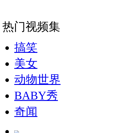
走！跟着总书记去植树
消防员救轻生者
花炮节热闹非凡
减压"枕头大战"
热门视频集
搞笑
纽约上演“枕头大战”
美女
动物世界
司机酒驾遇交警 急速倒车逃窜
BABY秀
奇闻