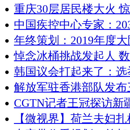
重庆30层居民楼大火
中国疾控中心专家：203
年终策划：2019年度大陆
悼念冰桶挑战发起人 数百
韩国议会打起来了：选举
解放军驻香港部队发布三
CGTN记者王冠探访新疆
【微视界】荷兰夫妇扎根青