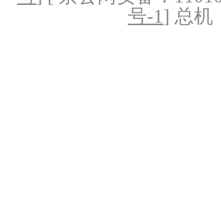
号-1
] 总机：