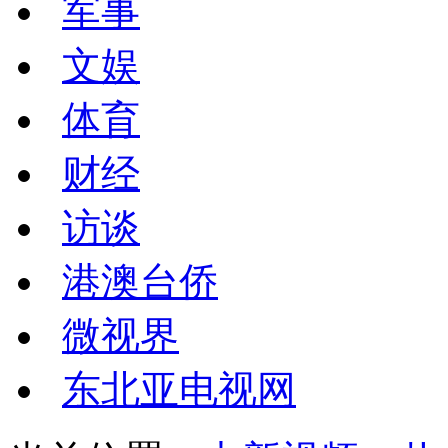
军事
文娱
体育
财经
访谈
港澳台侨
微视界
东北亚电视网