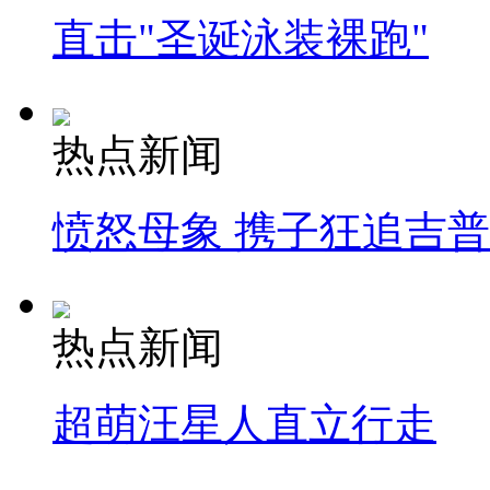
直击"圣诞泳装裸跑"
热点新闻
愤怒母象 携子狂追吉
热点新闻
超萌汪星人直立行走