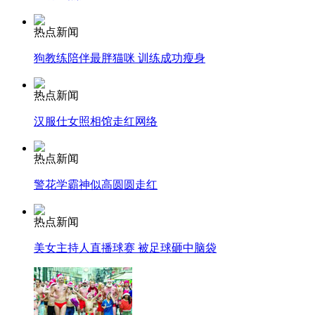
热点新闻
安徽一实载49人客车翻车
狗教练陪伴最胖猫咪 训练成功瘦身
热点新闻
走！跟着总书记去植树
汉服仕女照相馆走红网络
热点新闻
消防员救轻生者
花炮节热闹非凡
减压"枕头大战"
警花学霸神似高圆圆走红
热点新闻
纽约上演“枕头大战”
美女主持人直播球赛 被足球砸中脑袋
司机酒驾遇交警 急速倒车逃窜