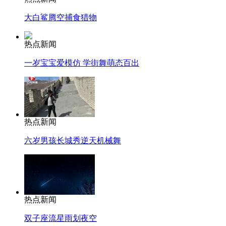
大白鲨腾空捕食猎物
热点新闻
一岁宝宝爱模仿 学街舞萌态百出
热点新闻
六岁男孩长城秀逆天机械舞
热点新闻
双子座流星雨划夜空