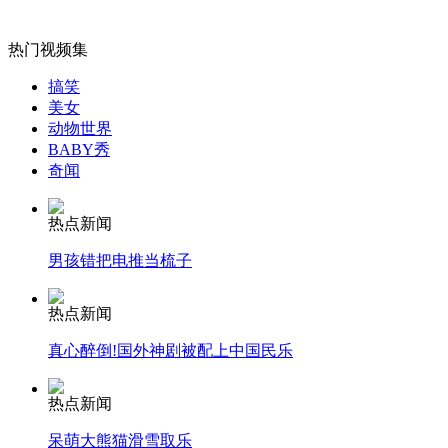
Iphone5首发不见购买长龙"果粉"现纠结
热门视频集
山西运城恶犬咬伤多人 警民合力深夜将其击毙
搞笑
美女
动物世界
BABY秀
奇闻
女孩北京地铁殴打老人 痛下狠手拳打脚踢
热点新闻
无痛分娩是否安全 医生回应
男孩错把电推当梳子
热点新闻
外交部：反对强权政治霸凌主义
真心醉倒!国外神剧被配上中国民乐
外交部：有关国家言论片面不公正
热点新闻
呆萌大熊猫滑雪取乐