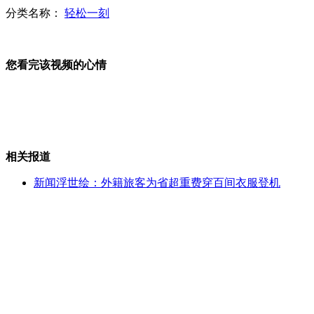
分类名称：
轻松一刻
河南小浪底移民房开裂 时有墙裂声
您看完该视频的心情
莫言返京笑谈"瑞雪兆丰年"
相关报道
哈警方破获窃车案 窃贼割碎卖废铁
新闻浮世绘：外籍旅客为省超重费穿百间衣服登机
"蛟龙号"80后潜航员的中国深海梦