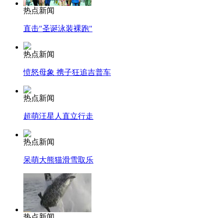
热点新闻
直击"圣诞泳装裸跑"
热点新闻
愤怒母象 携子狂追吉普车
热点新闻
超萌汪星人直立行走
热点新闻
呆萌大熊猫滑雪取乐
热点新闻