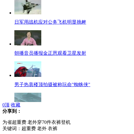
日军用战机应对公务飞机明显挑衅
朝播音员播报金正恩观看卫星发射
男子热衷楼顶拍摄被称玩命"蜘蛛侠"
0
顶
收藏
分享到：
近30条高速公路因大雪继续封闭
为省超重费 老外穿70件衣裤登机
关键词：超重费 老外 衣裤