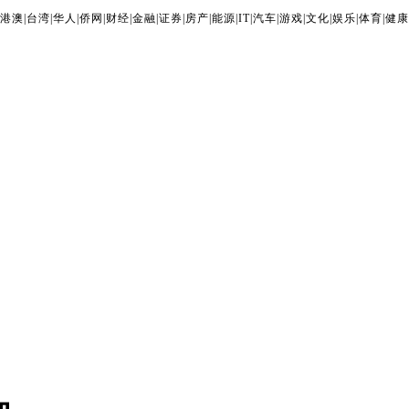
港澳
|
台湾
|
华人
|
侨网
|
财经
|
金融
|
证券
|
房产
|
能源
|
IT
|
汽车
|
游戏
|
文化
|
娱乐
|
体育
|
健康