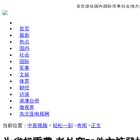
首页
|
滚动
|
国内
|
国际
|
军事
|
社会
|
地方
|
首页
最新
热点
国内
社会
国际
军事
文娱
体育
财经
访谈
港澳台侨
微视界
东北亚电视网
当前位置：
中新视频
>
轻松一刻
>
奇闻
>
正文