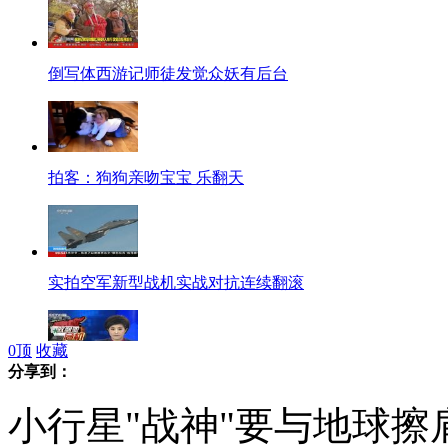
倒写体西游记师徒发觉众妖有后台
拍客：狗狗亲吻宝宝 乐翻天
实拍空军新型战机实战对抗连续翻滚
0
顶
收藏
分享到：
俄重申叙反对派应与叙政府对话
小行星"战神"要与地球擦