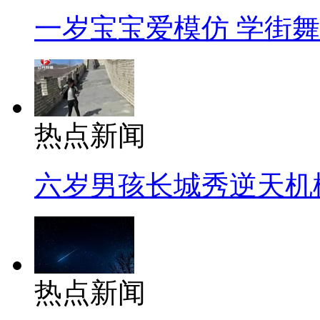
一岁宝宝爱模仿 学街
热点新闻
六岁男孩长城秀逆天机
热点新闻