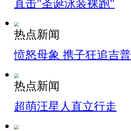
直击"圣诞泳装裸跑"
热点新闻
愤怒母象 携子狂追吉
热点新闻
超萌汪星人直立行走