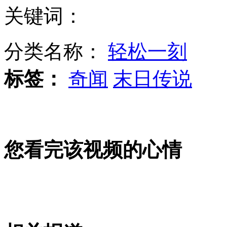
关键词：
实拍:玩手机太专注 青年路口被撞飞
分类名称：
轻松一刻
标签：
奇闻
末日传说
台湾民间票选"公路最美八景"
哈尔滨:村主任自掏97万买校车
您看完该视频的心情
真实版《盗墓笔记》触目惊心
王力宏装小学生卖萌很萌很可爱