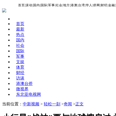
首页
|
滚动
|
国内
|
国际
|
军事
|
社会
|
地方
|
港澳
|
台湾
|
华人
|
侨网
|
财经
|
金融
|
首页
最新
热点
国内
社会
国际
军事
文娱
体育
财经
访谈
港澳台侨
微视界
东北亚电视网
当前位置：
中新视频
>
轻松一刻
>
奇闻
>
正文