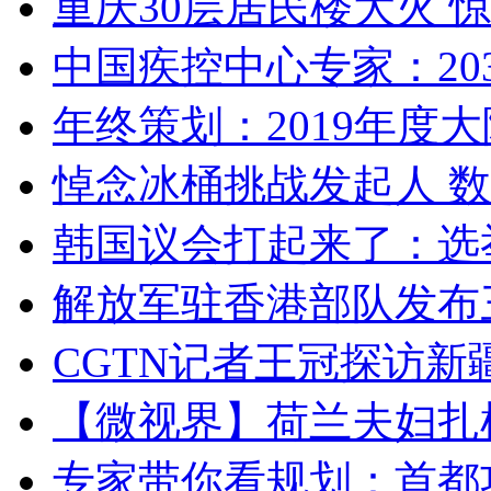
重庆30层居民楼大火
中国疾控中心专家：203
年终策划：2019年度大陆
悼念冰桶挑战发起人 数百
韩国议会打起来了：选举
解放军驻香港部队发布三
CGTN记者王冠探访新疆
【微视界】荷兰夫妇扎根青
专家带你看规划：首都功