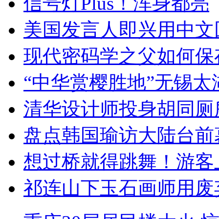
信号灯Plus！浑身都亮
美国发言人即兴用中文
现代密码学之父如何保
“中华赏樱胜地”无锡
清华设计师投身胡同厕
盘点韩国瑜访大陆台前
想过桥就得跳舞！游客
祁连山下玉石画师用废