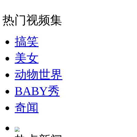
热门视频集
走！跟着总书记去植树
搞笑
消防员救轻生者
花炮节热闹非凡
减压"枕头大战"
美女
动物世界
纽约上演“枕头大战”
BABY秀
奇闻
司机酒驾遇交警 急速倒车逃窜