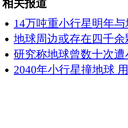
相关报道
山西运城恶犬咬伤多人 警民合力深夜将其击毙
14万吨重小行星明年
女孩北京地铁殴打老人 痛下狠手拳打脚踢
地球周边或存在四千余
研究称地球曾数十次遭
无痛分娩是否安全 医生回应
2040年小行星撞地球 
外交部：反对强权政治霸凌主义
外交部：有关国家言论片面不公正
安徽一实载49人客车翻车