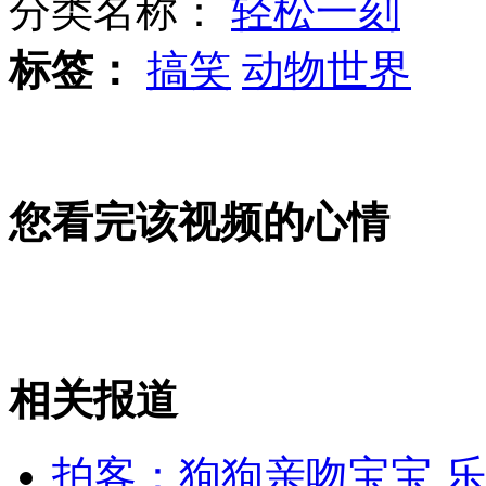
分类名称：
轻松一刻
王力宏装小学生卖萌很萌很可爱
标签：
搞笑
动物世界
纽约潮男爱上"秋裤"被指辱男子气概
您看完该视频的心情
北京19名行人因闯红灯各被罚10元
山西运城恶犬咬伤多人 警民合力深夜将其击毙
相关报道
女孩北京地铁殴打老人 痛下狠手拳打脚踢
拍客：狗狗亲吻宝宝 
无痛分娩是否安全 医生回应