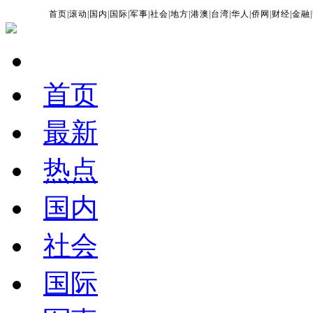
首页
|
滚动
|
国内
|
国际
|
军事
|
社会
|
地方
|
港澳
|
台湾
|
华人
|
侨网
|
财经
|
金融
|
首页
最新
热点
国内
社会
国际