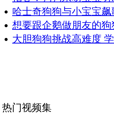
哈士奇狗狗与小宝宝飙
外交部：反对强权政治霸凌主义
想要跟企鹅做朋友的狗
外交部：有关国家言论片面不公正
大胆狗狗挑战高难度 
安徽一实载49人客车翻车
走！跟着总书记去植树
热门视频集
消防员救轻生者
花炮节热闹非凡
减压"枕头大战"