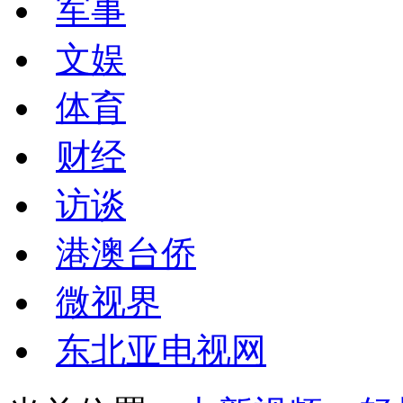
军事
文娱
体育
财经
访谈
港澳台侨
微视界
东北亚电视网