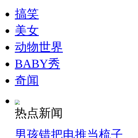
搞笑
纽约上演“枕头大战”
美女
动物世界
司机酒驾遇交警 急速倒车逃窜
BABY秀
奇闻
热点新闻
男孩错把电推当梳子