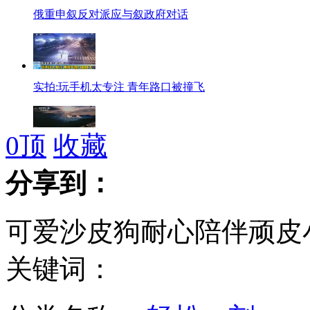
俄重申叙反对派应与叙政府对话
实拍:玩手机太专注 青年路口被撞飞
0
顶
收藏
台湾民间票选"公路最美八景"
分享到：
可爱沙皮狗耐心陪伴顽皮
哈尔滨:村主任自掏97万买校车
关键词：
真实版《盗墓笔记》触目惊心