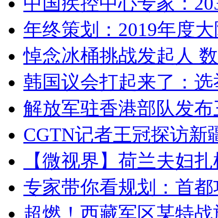
中国疾控中心专家：203
年终策划：2019年度大陆
悼念冰桶挑战发起人 数百
韩国议会打起来了：选举
解放军驻香港部队发布三
CGTN记者王冠探访新疆
【微视界】荷兰夫妇扎根青
专家带你看规划：首都功
超燃！西藏军区某特战