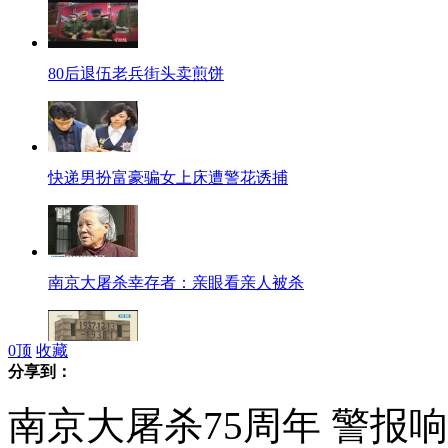
80后退伍老兵街头卖煎饼
快递男扮富豪骗女上床遭警花诱捕
南京大屠杀幸存者：亲眼看亲人被杀
0
顶
收藏
分享到：
南京大屠杀75周年 警报响彻南京警示勿忘国耻
南京大屠杀75周年 警报