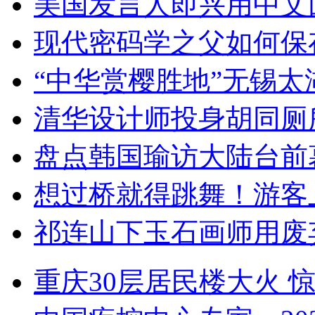
美国发言人即兴用中文
现代密码学之父如何保
“中华赏樱胜地”无锡
清华设计师投身胡同厕
盘点韩国瑜访大陆台前
想过桥就得跳舞！游客
祁连山下玉石画师用废
重庆30层居民楼大火