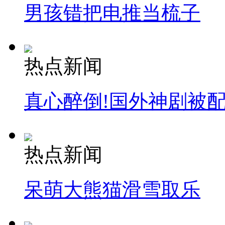
男孩错把电推当梳子
热点新闻
真心醉倒!国外神剧被
热点新闻
呆萌大熊猫滑雪取乐