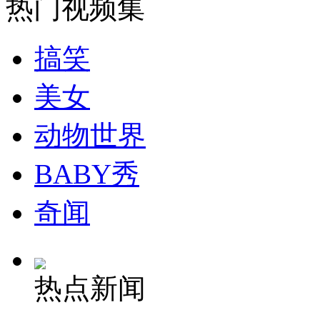
热门视频集
走！跟着总书记去植树
搞笑
美女
消防员救轻生者
花炮节热闹非凡
减压"枕头大战"
动物世界
BABY秀
纽约上演“枕头大战”
奇闻
司机酒驾遇交警 急速倒车逃窜
热点新闻