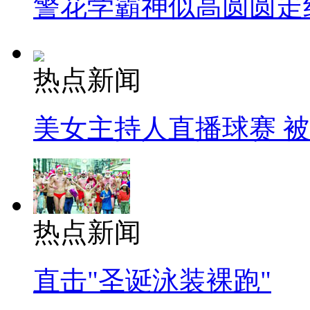
警花学霸神似高圆圆走
热点新闻
美女主持人直播球赛 
热点新闻
直击"圣诞泳装裸跑"