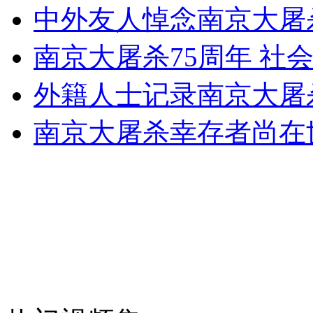
中外友人悼念南京大屠
南京大屠杀75周年 社
女孩北京地铁殴打老人 痛下狠手拳打脚踢
外籍人士记录南京大屠
无痛分娩是否安全 医生回应
南京大屠杀幸存者尚在世
外交部：反对强权政治霸凌主义
外交部：有关国家言论片面不公正
安徽一实载49人客车翻车