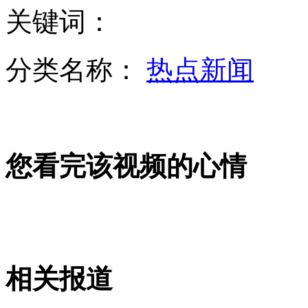
关键词：
拍客：解放军特种兵雪地伪装狙杀目标
分类名称：
热点新闻
官员艳照被曝后与“女主角”闪婚
温州最牛事业单位:仅半数人上班
您看完该视频的心情
台高中生沉迷手机致语言退化如幼童
叙反对派自制坦克 靠游戏手柄操控
相关报道
山西运城恶犬咬伤多人 警民合力深夜将其击毙