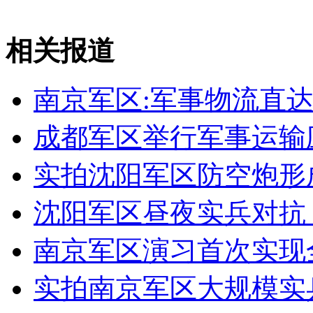
相关报道
女孩北京地铁殴打老人 痛下狠手拳打脚踢
南京军区:军事物流直
无痛分娩是否安全 医生回应
成都军区举行军事运输
外交部：反对强权政治霸凌主义
实拍沈阳军区防空炮形
外交部：有关国家言论片面不公正
沈阳军区昼夜实兵对抗
南京军区演习首次实现
安徽一实载49人客车翻车
实拍南京军区大规模实