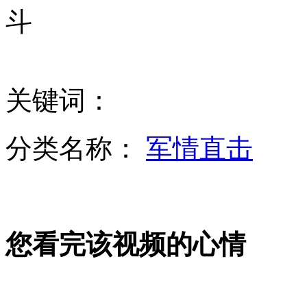
斗
成龙:立遗嘱时还没有小龙女
关键词：
夫妻开宝马伤4人 称"政府里有人"
分类名称：
军情直击
徐濠萦等联合开记者会澄清吸毒事件
您看完该视频的心情
拍客：上海 女子被劫持6小时
山西运城恶犬咬伤多人 警民合力深夜将其击毙