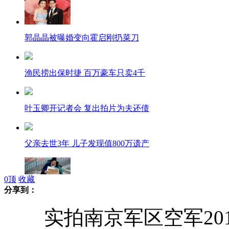
郭晶晶被曝婚变向霍启刚扔菜刀
渔民捞出保时捷 百万豪车只卖4千
叶玉卿开记者会 复出拍片为夫还债
父亲去世3年 儿子发现值800万遗产
0
顶
收藏
分享到：
"最美乞丐"边乞讨变举牌寻银行卡失主
实拍南京军区空军2012