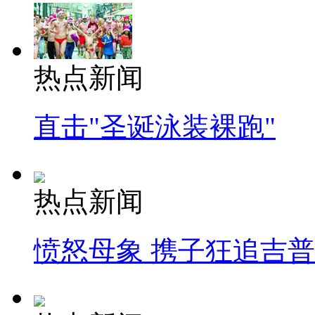
热点新闻
直击"圣诞泳装裸跑"
热点新闻
愤怒母象 携子狂追吉