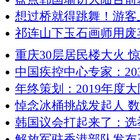
想过桥就得跳舞！游客
祁连山下玉石画师用废
重庆30层居民楼大火
中国疾控中心专家：203
年终策划：2019年度大陆
悼念冰桶挑战发起人 数百
韩国议会打起来了：选举
解放军驻香港部队发布三