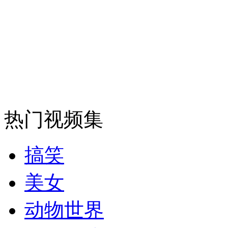
走！跟着总书记去植树
消防员救轻生者
花炮节热闹非凡
减压"枕头大战"
热门视频集
纽约上演“枕头大战”
搞笑
司机酒驾遇交警 急速倒车逃窜
美女
动物世界